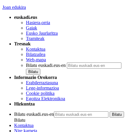
Joan edukira
euskadi.eus
Hasiera-orria
Gaiak
Eusko Jaurlaritza
Tramiteak
Tresnak
Kontaktua
Bilatzailea
Web-mapa
Bilatu euskadi.eus-en
Informazio Orokorra
Erabilerraztasuna
Lege-informazioa
Cookie politika
Egoitza Elektronikoa
Hizkuntza
Bilatu euskadi.eus-en
Bilatu
Kontaktua
Nire karpeta