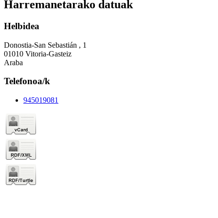
Harremanetarako datuak
Helbidea
Donostia-San Sebastián , 1
01010 Vitoria-Gasteiz
Araba
Telefonoa/k
945019081