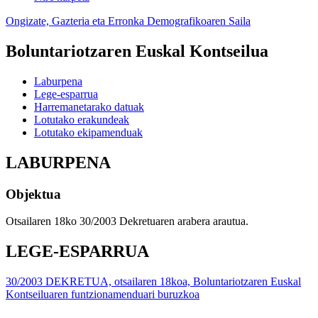
Ongizate, Gazteria eta Erronka Demografikoaren Saila
Boluntariotzaren Euskal Kontseilua
Laburpena
Lege-esparrua
Harremanetarako datuak
Lotutako erakundeak
Lotutako ekipamenduak
LABURPENA
Objektua
Otsailaren 18ko 30/2003 Dekretuaren arabera arautua.
LEGE-ESPARRUA
30/2003 DEKRETUA, otsailaren 18koa, Boluntariotzaren Euskal
Kontseiluaren funtzionamenduari buruzkoa