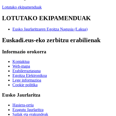
Lotutako ekipamenduak
LOTUTAKO EKIPAMENDUAK
Eusko Jaurlaritzaren Egoitza Nagusia (Lakua)
Euskadi.eus-eko zerbitzu erabilienak
Informazio orokorra
Kontaktua
Web-mapa
Erabilerraztasuna
Egoitza Elektronikoa
Lege informazioa
Cookie politika
Eusko Jaurlaritza
Hasiera-orria
Ezagutu Jaurlaritza
Sailak eta erakundeak