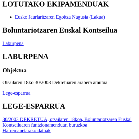
LOTUTAKO EKIPAMENDUAK
Eusko Jaurlaritzaren Egoitza Nagusia (Lakua)
Boluntariotzaren Euskal Kontseilua
Laburpena
LABURPENA
Objektua
Otsailaren 18ko 30/2003 Dekretuaren arabera arautua.
Lege-esparrua
LEGE-ESPARRUA
30/2003 DEKRETUA, otsailaren 18koa, Boluntariotzaren Euskal
Kontseiluaren funtzionamenduari buruzkoa
Harremanetarako datuak