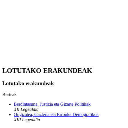
LOTUTAKO ERAKUNDEAK
Lotutako erakundeak
Besteak
Berdintasuna, Justizia eta Gizarte Politikak
XII Legealdia
Ongizatea, Gazteria eta Erronka Demografikoa
XIII Legealdia