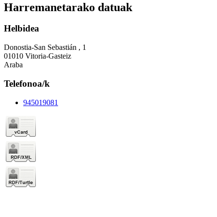
Harremanetarako datuak
Helbidea
Donostia-San Sebastián , 1
01010 Vitoria-Gasteiz
Araba
Telefonoa/k
945019081