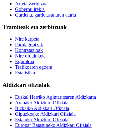
Arreta Zerbitzua
Gobernu irekia
Gardena, gardetasunaren ataria
Tramiteak eta zerbitzuak
Nire karpeta
Dirulaguntzak
Kontratazioak
Nire ordainketa
Eguraldia
Trafikoaren egoera
Estatistika
Aldizkari ofizialak
Euskal Herriko Agintaritzaren Aldizkaria
Arabako Aldizkari Ofiziala
Bizkaiko Aldizkari Ofiziala
Gipuzkoako Aldizkari Ofiziala
Estatuko Aldizkari Ofiziala
Europar Batasuneko Aldizkari Ofiziala