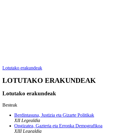
Lotutako erakundeak
LOTUTAKO ERAKUNDEAK
Lotutako erakundeak
Besteak
Berdintasuna, Justizia eta Gizarte Politikak
XII Legealdia
Ongizatea, Gazteria eta Erronka Demografikoa
XIII Legealdia