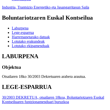
Industria, Trantsizio Energetiko eta Jasangarritasun Saila
Boluntariotzaren Euskal Kontseilua
Laburpena
Lege-esparrua
Harremanetarako datuak
Lotutako erakundeak
Lotutako ekipamenduak
LABURPENA
Objektua
Otsailaren 18ko 30/2003 Dekretuaren arabera arautua.
LEGE-ESPARRUA
30/2003 DEKRETUA, otsailaren 18koa, Boluntariotzaren Euskal
Kontseiluaren funtzionamenduari buruzkoa