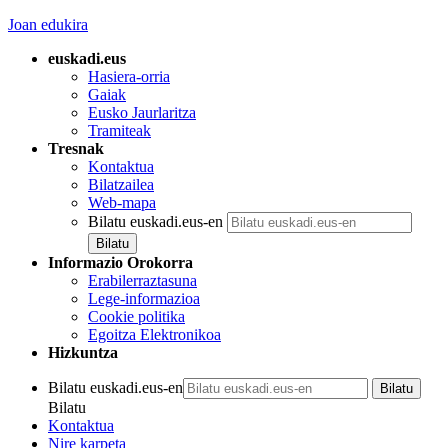
Joan edukira
euskadi.eus
Hasiera-orria
Gaiak
Eusko Jaurlaritza
Tramiteak
Tresnak
Kontaktua
Bilatzailea
Web-mapa
Bilatu euskadi.eus-en
Informazio Orokorra
Erabilerraztasuna
Lege-informazioa
Cookie politika
Egoitza Elektronikoa
Hizkuntza
Bilatu euskadi.eus-en
Bilatu
Kontaktua
Nire karpeta