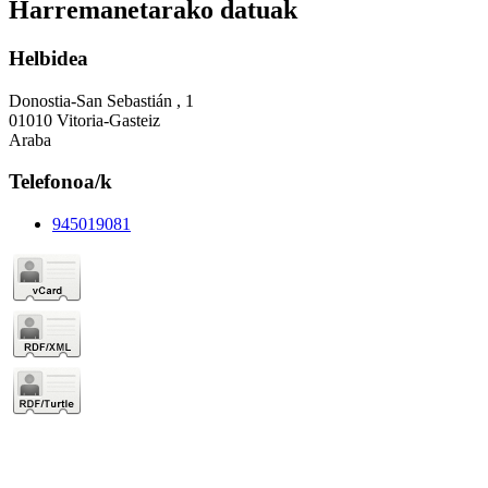
Harremanetarako datuak
Helbidea
Donostia-San Sebastián , 1
01010 Vitoria-Gasteiz
Araba
Telefonoa/k
945019081