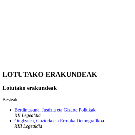
LOTUTAKO ERAKUNDEAK
Lotutako erakundeak
Besteak
Berdintasuna, Justizia eta Gizarte Politikak
XII Legealdia
Ongizatea, Gazteria eta Erronka Demografikoa
XIII Legealdia