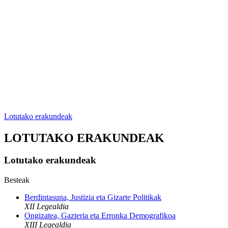
Lotutako erakundeak
LOTUTAKO ERAKUNDEAK
Lotutako erakundeak
Besteak
Berdintasuna, Justizia eta Gizarte Politikak
XII Legealdia
Ongizatea, Gazteria eta Erronka Demografikoa
XIII Legealdia