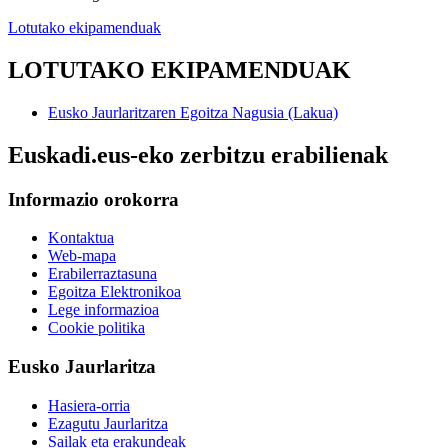
Lotutako ekipamenduak
LOTUTAKO EKIPAMENDUAK
Eusko Jaurlaritzaren Egoitza Nagusia (Lakua)
Euskadi.eus-eko zerbitzu erabilienak
Informazio orokorra
Kontaktua
Web-mapa
Erabilerraztasuna
Egoitza Elektronikoa
Lege informazioa
Cookie politika
Eusko Jaurlaritza
Hasiera-orria
Ezagutu Jaurlaritza
Sailak eta erakundeak