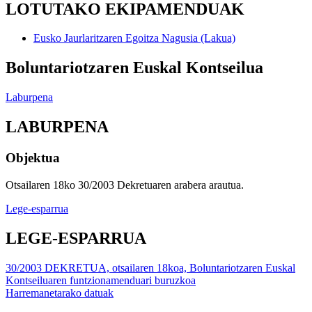
LOTUTAKO EKIPAMENDUAK
Eusko Jaurlaritzaren Egoitza Nagusia (Lakua)
Boluntariotzaren Euskal Kontseilua
Laburpena
LABURPENA
Objektua
Otsailaren 18ko 30/2003 Dekretuaren arabera arautua.
Lege-esparrua
LEGE-ESPARRUA
30/2003 DEKRETUA, otsailaren 18koa, Boluntariotzaren Euskal
Kontseiluaren funtzionamenduari buruzkoa
Harremanetarako datuak