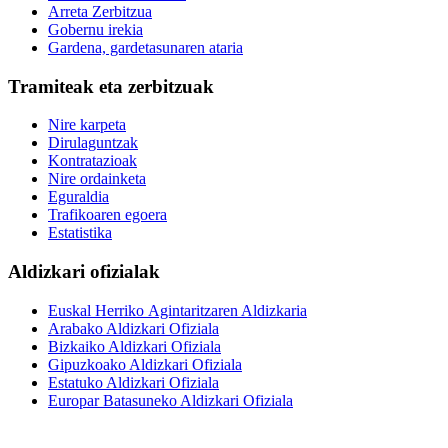
Arreta Zerbitzua
Gobernu irekia
Gardena, gardetasunaren ataria
Tramiteak eta zerbitzuak
Nire karpeta
Dirulaguntzak
Kontratazioak
Nire ordainketa
Eguraldia
Trafikoaren egoera
Estatistika
Aldizkari ofizialak
Euskal Herriko Agintaritzaren Aldizkaria
Arabako Aldizkari Ofiziala
Bizkaiko Aldizkari Ofiziala
Gipuzkoako Aldizkari Ofiziala
Estatuko Aldizkari Ofiziala
Europar Batasuneko Aldizkari Ofiziala