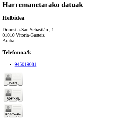
Harremanetarako datuak
Helbidea
Donostia-San Sebastián , 1
01010 Vitoria-Gasteiz
Araba
Telefonoa/k
945019081