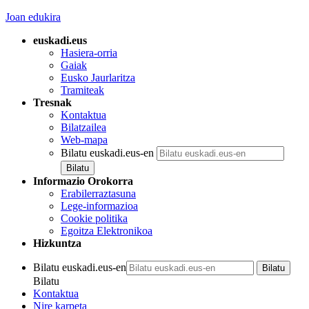
Joan edukira
euskadi.eus
Hasiera-orria
Gaiak
Eusko Jaurlaritza
Tramiteak
Tresnak
Kontaktua
Bilatzailea
Web-mapa
Bilatu euskadi.eus-en
Informazio Orokorra
Erabilerraztasuna
Lege-informazioa
Cookie politika
Egoitza Elektronikoa
Hizkuntza
Bilatu euskadi.eus-en
Bilatu
Kontaktua
Nire karpeta