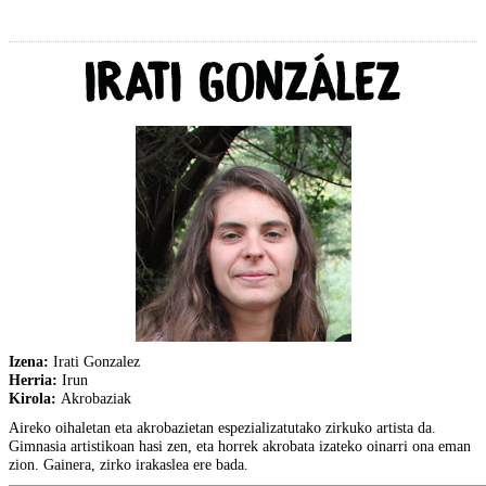
Izena:
Irati Gonzalez
Herria:
Irun
Kirola:
Akrobaziak
Aireko oihaletan eta akrobazietan espezializatutako zirkuko artista da.
Gimnasia artistikoan hasi zen, eta horrek akrobata izateko oinarri ona eman
zion. Gainera, zirko irakaslea ere bada.