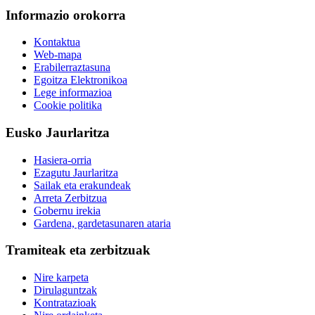
Informazio orokorra
Kontaktua
Web-mapa
Erabilerraztasuna
Egoitza Elektronikoa
Lege informazioa
Cookie politika
Eusko Jaurlaritza
Hasiera-orria
Ezagutu Jaurlaritza
Sailak eta erakundeak
Arreta Zerbitzua
Gobernu irekia
Gardena, gardetasunaren ataria
Tramiteak eta zerbitzuak
Nire karpeta
Dirulaguntzak
Kontratazioak