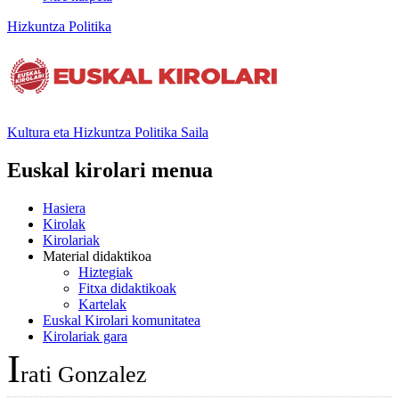
Hizkuntza Politika
Kultura eta Hizkuntza Politika
Saila
Euskal kirolari menua
Hasiera
Kirolak
Kirolariak
Material didaktikoa
Hiztegiak
Fitxa didaktikoak
Kartelak
Euskal Kirolari komunitatea
Kirolariak gara
I
rati Gonzalez