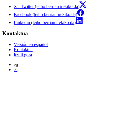
X - Twitter (leiho berrian irekiko da)
Facebook (leiho berrian irekiko da)
Linkedin (leiho berrian irekiko da)
Kontaktua
Versión en español
Kontaktua
Itzuli gora
eu
es