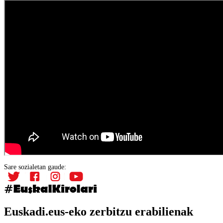
Sare sozialetan gaude:
Euskadi.eus-eko zerbitzu erabilienak