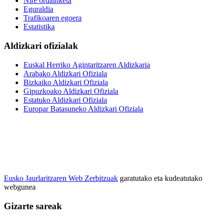
Nire ordainketa
Eguraldia
Trafikoaren egoera
Estatistika
Aldizkari ofizialak
Euskal Herriko Agintaritzaren Aldizkaria
Arabako Aldizkari Ofiziala
Bizkaiko Aldizkari Ofiziala
Gipuzkoako Aldizkari Ofiziala
Estatuko Aldizkari Ofiziala
Europar Batasuneko Aldizkari Ofiziala
Eusko Jaurlaritzaren Web Zerbitzuak
garatutako eta kudeatutako
webgunea
Gizarte sareak