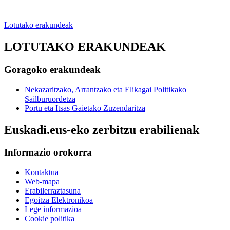
Lotutako erakundeak
LOTUTAKO ERAKUNDEAK
Goragoko erakundeak
Nekazaritzako, Arrantzako eta Elikagai Politikako
Sailburuordetza
Portu eta Itsas Gaietako Zuzendaritza
Euskadi.eus-eko zerbitzu erabilienak
Informazio orokorra
Kontaktua
Web-mapa
Erabilerraztasuna
Egoitza Elektronikoa
Lege informazioa
Cookie politika