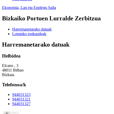
Ekonomia, Lan eta Enplegu Saila
Bizkaiko Portuen Lurralde Zerbitzua
Harremanetarako datuak
Lotutako erakundeak
Harremanetarako datuak
Helbidea
Elcano , 3
48011 Bilbao
Bizkaia
Telefonoa/k
944031323
944031321
944031327