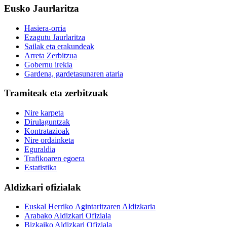
Eusko Jaurlaritza
Hasiera-orria
Ezagutu Jaurlaritza
Sailak eta erakundeak
Arreta Zerbitzua
Gobernu irekia
Gardena, gardetasunaren ataria
Tramiteak eta zerbitzuak
Nire karpeta
Dirulaguntzak
Kontratazioak
Nire ordainketa
Eguraldia
Trafikoaren egoera
Estatistika
Aldizkari ofizialak
Euskal Herriko Agintaritzaren Aldizkaria
Arabako Aldizkari Ofiziala
Bizkaiko Aldizkari Ofiziala