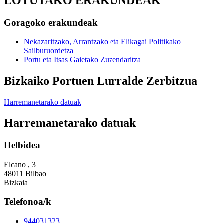
LOTUTAKO ERAKUNDEAK
Goragoko erakundeak
Nekazaritzako, Arrantzako eta Elikagai Politikako
Sailburuordetza
Portu eta Itsas Gaietako Zuzendaritza
Bizkaiko Portuen Lurralde Zerbitzua
Harremanetarako datuak
Harremanetarako datuak
Helbidea
Elcano , 3
48011 Bilbao
Bizkaia
Telefonoa/k
944031323