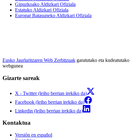
Gipuzkoako Aldizkari Ofiziala
Estatuko Aldizkari Ofiziala
Europar Batasuneko Aldizkari Ofiziala
Eusko Jaurlaritzaren Web Zerbitzuak
garatutako eta kudeatutako
webgunea
Gizarte sareak
X - Twitter (leiho berrian irekiko da)
Facebook (leiho berrian irekiko da)
Linkedin (leiho berrian irekiko da)
Kontaktua
Versión en español