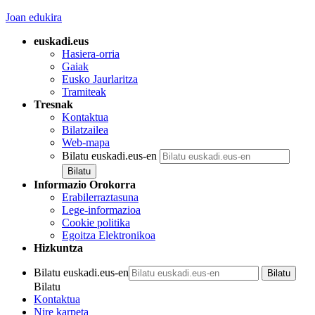
Joan edukira
euskadi.eus
Hasiera-orria
Gaiak
Eusko Jaurlaritza
Tramiteak
Tresnak
Kontaktua
Bilatzailea
Web-mapa
Bilatu euskadi.eus-en
Informazio Orokorra
Erabilerraztasuna
Lege-informazioa
Cookie politika
Egoitza Elektronikoa
Hizkuntza
Bilatu euskadi.eus-en
Bilatu
Kontaktua
Nire karpeta