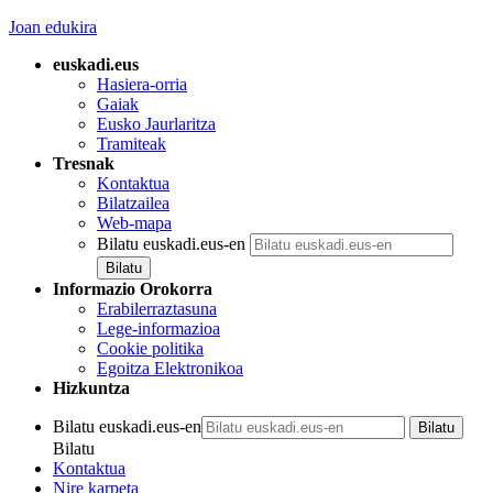
Joan edukira
euskadi.eus
Hasiera-orria
Gaiak
Eusko Jaurlaritza
Tramiteak
Tresnak
Kontaktua
Bilatzailea
Web-mapa
Bilatu euskadi.eus-en
Informazio Orokorra
Erabilerraztasuna
Lege-informazioa
Cookie politika
Egoitza Elektronikoa
Hizkuntza
Bilatu euskadi.eus-en
Bilatu
Kontaktua
Nire karpeta