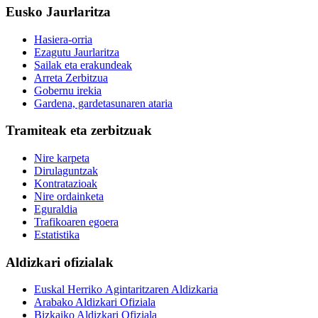
Eusko Jaurlaritza
Hasiera-orria
Ezagutu Jaurlaritza
Sailak eta erakundeak
Arreta Zerbitzua
Gobernu irekia
Gardena, gardetasunaren ataria
Tramiteak eta zerbitzuak
Nire karpeta
Dirulaguntzak
Kontratazioak
Nire ordainketa
Eguraldia
Trafikoaren egoera
Estatistika
Aldizkari ofizialak
Euskal Herriko Agintaritzaren Aldizkaria
Arabako Aldizkari Ofiziala
Bizkaiko Aldizkari Ofiziala