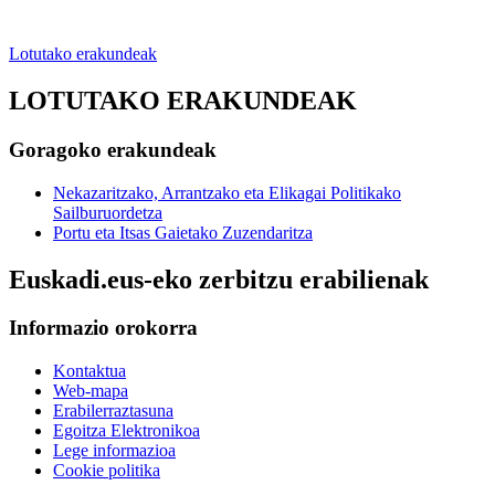
Lotutako erakundeak
LOTUTAKO ERAKUNDEAK
Goragoko erakundeak
Nekazaritzako, Arrantzako eta Elikagai Politikako
Sailburuordetza
Portu eta Itsas Gaietako Zuzendaritza
Euskadi.eus-eko zerbitzu erabilienak
Informazio orokorra
Kontaktua
Web-mapa
Erabilerraztasuna
Egoitza Elektronikoa
Lege informazioa
Cookie politika