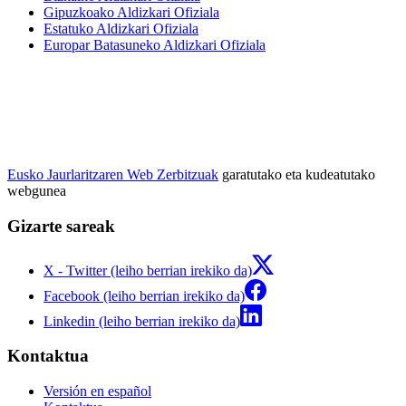
Gipuzkoako Aldizkari Ofiziala
Estatuko Aldizkari Ofiziala
Europar Batasuneko Aldizkari Ofiziala
Eusko Jaurlaritzaren Web Zerbitzuak
garatutako eta kudeatutako
webgunea
Gizarte sareak
X - Twitter (leiho berrian irekiko da)
Facebook (leiho berrian irekiko da)
Linkedin (leiho berrian irekiko da)
Kontaktua
Versión en español