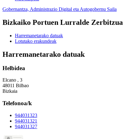
Gobernantza, Administrazio Digital eta Autogobernu Saila
Bizkaiko Portuen Lurralde Zerbitzua
Harremanetarako datuak
Lotutako erakundeak
Harremanetarako datuak
Helbidea
Elcano , 3
48011 Bilbao
Bizkaia
Telefonoa/k
944031323
944031321
944031327