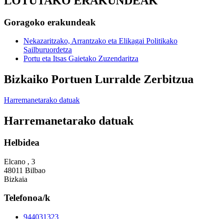
LOTUTAKO ERAKUNDEAK
Goragoko erakundeak
Nekazaritzako, Arrantzako eta Elikagai Politikako
Sailburuordetza
Portu eta Itsas Gaietako Zuzendaritza
Bizkaiko Portuen Lurralde Zerbitzua
Harremanetarako datuak
Harremanetarako datuak
Helbidea
Elcano , 3
48011 Bilbao
Bizkaia
Telefonoa/k
944031323