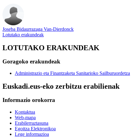
Joseba Bidaurrazaga Van-Dierdonck
Lotutako erakundeak
LOTUTAKO ERAKUNDEAK
Goragoko erakundeak
Administrazio eta Finantzaketa Sanitarioko Sailburuordetza
Euskadi.eus-eko zerbitzu erabilienak
Informazio orokorra
Kontaktua
Web-mapa
Erabilerraztasuna
Egoitza Elektronikoa
Lege informazioa