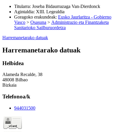
Titularra
:
Joseba Bidaurrazaga Van-Dierdonck
Agintaldia
:
XIII. Legealdia
Goragoko erakundeak
:
Eusko Jaurlaritza - Gobierno
Vasco
>
Osasuna
>
Administrazio eta Finantzaketa
Sanitarioko Sailburuordetza
Harremanetarako datuak
Harremanetarako datuak
Helbidea
Alameda Recalde, 38
48008 Bilbao
Bizkaia
Telefonoa/k
944031500