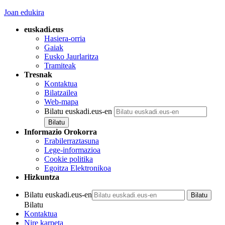
Joan edukira
euskadi.eus
Hasiera-orria
Gaiak
Eusko Jaurlaritza
Tramiteak
Tresnak
Kontaktua
Bilatzailea
Web-mapa
Bilatu euskadi.eus-en
Informazio Orokorra
Erabilerraztasuna
Lege-informazioa
Cookie politika
Egoitza Elektronikoa
Hizkuntza
Bilatu euskadi.eus-en
Bilatu
Kontaktua
Nire karpeta