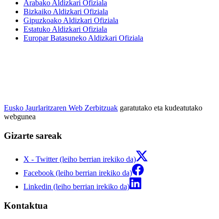
Arabako Aldizkari Ofiziala
Bizkaiko Aldizkari Ofiziala
Gipuzkoako Aldizkari Ofiziala
Estatuko Aldizkari Ofiziala
Europar Batasuneko Aldizkari Ofiziala
Eusko Jaurlaritzaren Web Zerbitzuak
garatutako eta kudeatutako
webgunea
Gizarte sareak
X - Twitter (leiho berrian irekiko da)
Facebook (leiho berrian irekiko da)
Linkedin (leiho berrian irekiko da)
Kontaktua