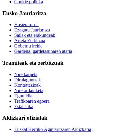
Cookie politika
Eusko Jaurlaritza
Hasiera-orria
Ezagutu Jaurlaritza
Sailak eta erakundeak
Arreta Zerbitzua
Gobernu irekia
Gardena, gardetasunaren ataria
Tramiteak eta zerbitzuak
Nire karpeta
Dirulaguntzak
Kontratazioak
Nire ordainketa
Eguraldia
Trafikoaren egoera
Estatistika
Aldizkari ofizialak
Euskal Herriko Agintaritzaren Aldizkaria