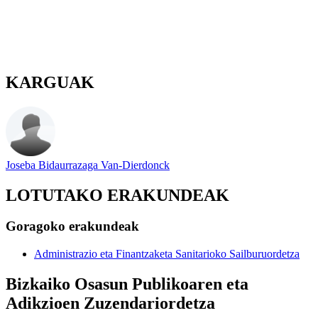
KARGUAK
Joseba Bidaurrazaga Van-Dierdonck
LOTUTAKO ERAKUNDEAK
Goragoko erakundeak
Administrazio eta Finantzaketa Sanitarioko Sailburuordetza
Bizkaiko Osasun Publikoaren eta
Adikzioen Zuzendariordetza