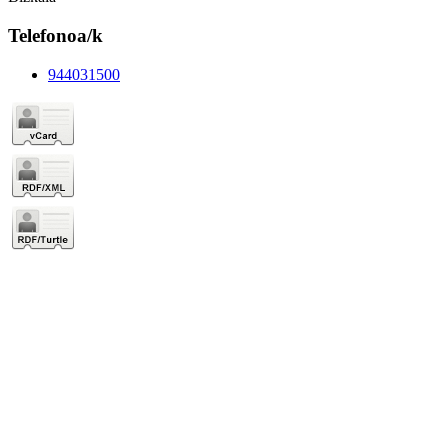
Telefonoa/k
944031500