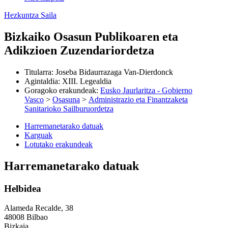
Hezkuntza Saila
Bizkaiko Osasun Publikoaren eta
Adikzioen Zuzendariordetza
Titularra
:
Joseba Bidaurrazaga Van-Dierdonck
Agintaldia
:
XIII. Legealdia
Goragoko erakundeak
:
Eusko Jaurlaritza - Gobierno
Vasco
>
Osasuna
>
Administrazio eta Finantzaketa
Sanitarioko Sailburuordetza
Harremanetarako datuak
Karguak
Lotutako erakundeak
Harremanetarako datuak
Helbidea
Alameda Recalde, 38
48008 Bilbao
Bizkaia