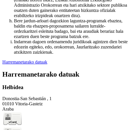
Administrazio Orokorrean eta hari atxikitako sektore publikoa
osatzen duten gainerako entitateetan hizkuntza ofizialak
erabiltzeko irizpideak onartzen dira).
Bere jardun-arloari dagozkion laguntza-programak ebaztea,
baldin eta ebazpen-proposamena sailaren lurralde-
ordezkaritzei esleituta badago, bai eta araudiak berariaz hala
ezartzen duen beste programa batzuk ere.
Indarrean dagoen ordenamendu juridikoak agintzen dien beste
edozein egiteko, edo, orokorrean, Jaurlaritzako zuzendariei
atxikitzen zaizkienak.
Harremanetarako datuak
Harremanetarako datuak
Helbidea
Donostia-San Sebastián , 1
01010 Vitoria-Gasteiz
Araba