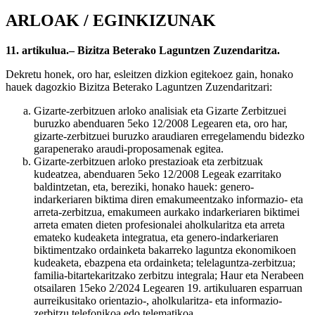
ARLOAK / EGINKIZUNAK
11. artikulua.– Bizitza Beterako Laguntzen Zuzendaritza.
Dekretu honek, oro har, esleitzen dizkion egitekoez gain, honako
hauek dagozkio Bizitza Beterako Laguntzen Zuzendaritzari:
Gizarte-zerbitzuen arloko analisiak eta Gizarte Zerbitzuei
buruzko abenduaren 5eko 12/2008 Legearen eta, oro har,
gizarte-zerbitzuei buruzko araudiaren erregelamendu bidezko
garapenerako araudi-proposamenak egitea.
Gizarte-zerbitzuen arloko prestazioak eta zerbitzuak
kudeatzea, abenduaren 5eko 12/2008 Legeak ezarritako
baldintzetan, eta, bereziki, honako hauek: genero-
indarkeriaren biktima diren emakumeentzako informazio- eta
arreta-zerbitzua, emakumeen aurkako indarkeriaren biktimei
arreta ematen dieten profesionalei aholkularitza eta arreta
emateko kudeaketa integratua, eta genero-indarkeriaren
biktimentzako ordainketa bakarreko laguntza ekonomikoen
kudeaketa, ebazpena eta ordainketa; telelaguntza-zerbitzua;
familia-bitartekaritzako zerbitzu integrala; Haur eta Nerabeen
otsailaren 15eko 2/2024 Legearen 19. artikuluaren esparruan
aurreikusitako orientazio-, aholkularitza- eta informazio-
zerbitzu telefonikoa edo telematikoa.