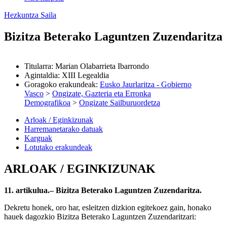
Hezkuntza Saila
Bizitza Beterako Laguntzen Zuzendaritza
Titularra
:
Marian Olabarrieta Ibarrondo
Agintaldia
:
XIII Legealdia
Goragoko erakundeak
:
Eusko Jaurlaritza - Gobierno
Vasco
>
Ongizate, Gazteria eta Erronka
Demografikoa
>
Ongizate Sailburuordetza
Arloak / Eginkizunak
Harremanetarako datuak
Karguak
Lotutako erakundeak
ARLOAK / EGINKIZUNAK
11. artikulua.– Bizitza Beterako Laguntzen Zuzendaritza.
Dekretu honek, oro har, esleitzen dizkion egitekoez gain, honako
hauek dagozkio Bizitza Beterako Laguntzen Zuzendaritzari: