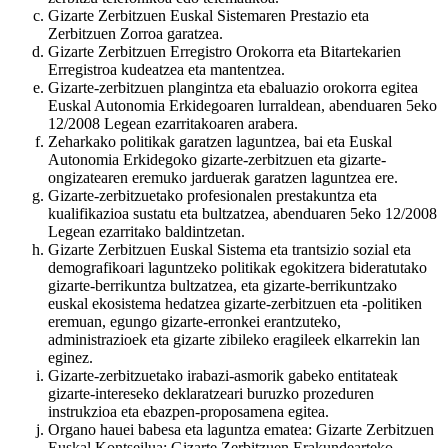
Gizarte Zerbitzuen Euskal Sistemaren Prestazio eta
Zerbitzuen Zorroa garatzea.
Gizarte Zerbitzuen Erregistro Orokorra eta Bitartekarien
Erregistroa kudeatzea eta mantentzea.
Gizarte-zerbitzuen plangintza eta ebaluazio orokorra egitea
Euskal Autonomia Erkidegoaren lurraldean, abenduaren 5eko
12/2008 Legean ezarritakoaren arabera.
Zeharkako politikak garatzen laguntzea, bai eta Euskal
Autonomia Erkidegoko gizarte-zerbitzuen eta gizarte-
ongizatearen eremuko jarduerak garatzen laguntzea ere.
Gizarte-zerbitzuetako profesionalen prestakuntza eta
kualifikazioa sustatu eta bultzatzea, abenduaren 5eko 12/2008
Legean ezarritako baldintzetan.
Gizarte Zerbitzuen Euskal Sistema eta trantsizio sozial eta
demografikoari laguntzeko politikak egokitzera bideratutako
gizarte-berrikuntza bultzatzea, eta gizarte-berrikuntzako
euskal ekosistema hedatzea gizarte-zerbitzuen eta -politiken
eremuan, egungo gizarte-erronkei erantzuteko,
administrazioek eta gizarte zibileko eragileek elkarrekin lan
eginez.
Gizarte-zerbitzuetako irabazi-asmorik gabeko entitateak
gizarte-intereseko deklaratzeari buruzko prozeduren
instrukzioa eta ebazpen-proposamena egitea.
Organo hauei babesa eta laguntza ematea: Gizarte Zerbitzuen
Euskal Kontseilua; Gizarte Zerbitzuen Erakundearteko