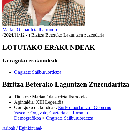
Marian Olabarrieta Ibarrondo
(2024/11/12 - )
Bizitza Beterako Laguntzen zuzendaria
LOTUTAKO ERAKUNDEAK
Goragoko erakundeak
Ongizate Sailburuordetza
Bizitza Beterako Laguntzen Zuzendaritza
Titularra
:
Marian Olabarrieta Ibarrondo
Agintaldia
:
XIII Legealdia
Goragoko erakundeak
:
Eusko Jaurlaritza - Gobierno
Vasco
>
Ongizate, Gazteria eta Erronka
Demografikoa
>
Ongizate Sailburuordetza
Arloak / Eginkizunak