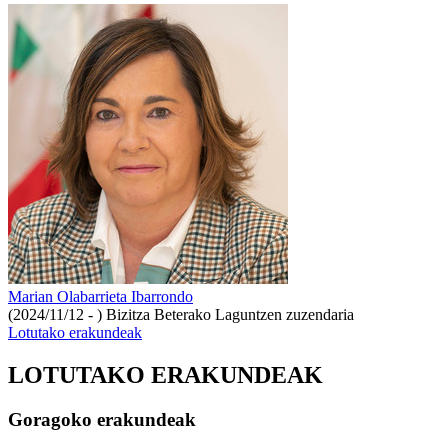
Marian Olabarrieta Ibarrondo
(2024/11/12 - )
Bizitza Beterako Laguntzen zuzendaria
Lotutako erakundeak
LOTUTAKO ERAKUNDEAK
Goragoko erakundeak