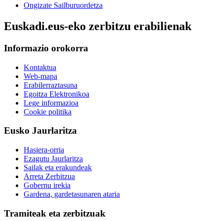
Ongizate Sailburuordetza
Euskadi.eus-eko zerbitzu erabilienak
Informazio orokorra
Kontaktua
Web-mapa
Erabilerraztasuna
Egoitza Elektronikoa
Lege informazioa
Cookie politika
Eusko Jaurlaritza
Hasiera-orria
Ezagutu Jaurlaritza
Sailak eta erakundeak
Arreta Zerbitzua
Gobernu irekia
Gardena, gardetasunaren ataria
Tramiteak eta zerbitzuak