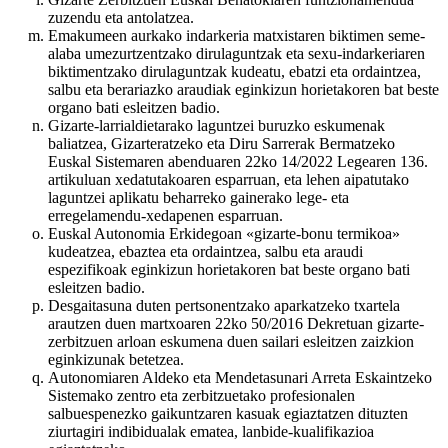
zuzendu eta antolatzea.
Emakumeen aurkako indarkeria matxistaren biktimen seme-
alaba umezurtzentzako dirulaguntzak eta sexu-indarkeriaren
biktimentzako dirulaguntzak kudeatu, ebatzi eta ordaintzea,
salbu eta berariazko araudiak eginkizun horietakoren bat beste
organo bati esleitzen badio.
Gizarte-larrialdietarako laguntzei buruzko eskumenak
baliatzea, Gizarteratzeko eta Diru Sarrerak Bermatzeko
Euskal Sistemaren abenduaren 22ko 14/2022 Legearen 136.
artikuluan xedatutakoaren esparruan, eta lehen aipatutako
laguntzei aplikatu beharreko gainerako lege- eta
erregelamendu-xedapenen esparruan.
Euskal Autonomia Erkidegoan «gizarte-bonu termikoa»
kudeatzea, ebaztea eta ordaintzea, salbu eta araudi
espezifikoak eginkizun horietakoren bat beste organo bati
esleitzen badio.
Desgaitasuna duten pertsonentzako aparkatzeko txartela
arautzen duen martxoaren 22ko 50/2016 Dekretuan gizarte-
zerbitzuen arloan eskumena duen sailari esleitzen zaizkion
eginkizunak betetzea.
Autonomiaren Aldeko eta Mendetasunari Arreta Eskaintzeko
Sistemako zentro eta zerbitzuetako profesionalen
salbuespenezko gaikuntzaren kasuak egiaztatzen dituzten
ziurtagiri indibidualak ematea, lanbide-kualifikazioa