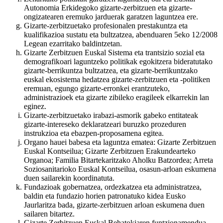
Autonomia Erkidegoko gizarte-zerbitzuen eta gizarte-
ongizatearen eremuko jarduerak garatzen laguntzea ere.
Gizarte-zerbitzuetako profesionalen prestakuntza eta
kualifikazioa sustatu eta bultzatzea, abenduaren 5eko 12/2008
Legean ezarritako baldintzetan.
Gizarte Zerbitzuen Euskal Sistema eta trantsizio sozial eta
demografikoari laguntzeko politikak egokitzera bideratutako
gizarte-berrikuntza bultzatzea, eta gizarte-berrikuntzako
euskal ekosistema hedatzea gizarte-zerbitzuen eta -politiken
eremuan, egungo gizarte-erronkei erantzuteko,
administrazioek eta gizarte zibileko eragileek elkarrekin lan
eginez.
Gizarte-zerbitzuetako irabazi-asmorik gabeko entitateak
gizarte-intereseko deklaratzeari buruzko prozeduren
instrukzioa eta ebazpen-proposamena egitea.
Organo hauei babesa eta laguntza ematea: Gizarte Zerbitzuen
Euskal Kontseilua; Gizarte Zerbitzuen Erakundearteko
Organoa; Familia Bitartekaritzako Aholku Batzordea; Arreta
Soziosanitarioko Euskal Kontseilua, osasun-arloan eskumena
duen sailarekin koordinatuta.
Fundazioak gobernatzea, ordezkatzea eta administratzea,
baldin eta fundazio horien patronatuko kidea Eusko
Jaurlaritza bada, gizarte-zerbitzuen arloan eskumena duen
sailaren bitartez.
Gizarte Zerbitzuen Euskal Behatokiaren funtzionamendua