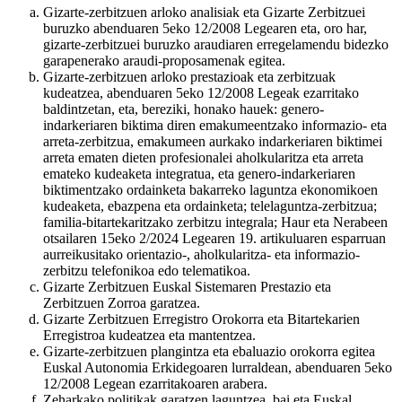
Gizarte-zerbitzuen arloko analisiak eta Gizarte Zerbitzuei
buruzko abenduaren 5eko 12/2008 Legearen eta, oro har,
gizarte-zerbitzuei buruzko araudiaren erregelamendu bidezko
garapenerako araudi-proposamenak egitea.
Gizarte-zerbitzuen arloko prestazioak eta zerbitzuak
kudeatzea, abenduaren 5eko 12/2008 Legeak ezarritako
baldintzetan, eta, bereziki, honako hauek: genero-
indarkeriaren biktima diren emakumeentzako informazio- eta
arreta-zerbitzua, emakumeen aurkako indarkeriaren biktimei
arreta ematen dieten profesionalei aholkularitza eta arreta
emateko kudeaketa integratua, eta genero-indarkeriaren
biktimentzako ordainketa bakarreko laguntza ekonomikoen
kudeaketa, ebazpena eta ordainketa; telelaguntza-zerbitzua;
familia-bitartekaritzako zerbitzu integrala; Haur eta Nerabeen
otsailaren 15eko 2/2024 Legearen 19. artikuluaren esparruan
aurreikusitako orientazio-, aholkularitza- eta informazio-
zerbitzu telefonikoa edo telematikoa.
Gizarte Zerbitzuen Euskal Sistemaren Prestazio eta
Zerbitzuen Zorroa garatzea.
Gizarte Zerbitzuen Erregistro Orokorra eta Bitartekarien
Erregistroa kudeatzea eta mantentzea.
Gizarte-zerbitzuen plangintza eta ebaluazio orokorra egitea
Euskal Autonomia Erkidegoaren lurraldean, abenduaren 5eko
12/2008 Legean ezarritakoaren arabera.
Zeharkako politikak garatzen laguntzea, bai eta Euskal