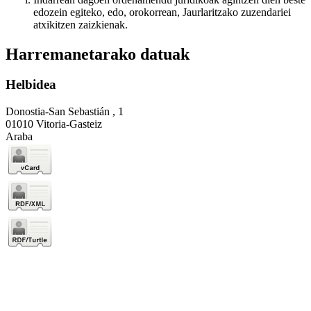
edozein egiteko, edo, orokorrean, Jaurlaritzako zuzendariei
atxikitzen zaizkienak.
Harremanetarako datuak
Helbidea
Donostia-San Sebastián , 1
01010 Vitoria-Gasteiz
Araba