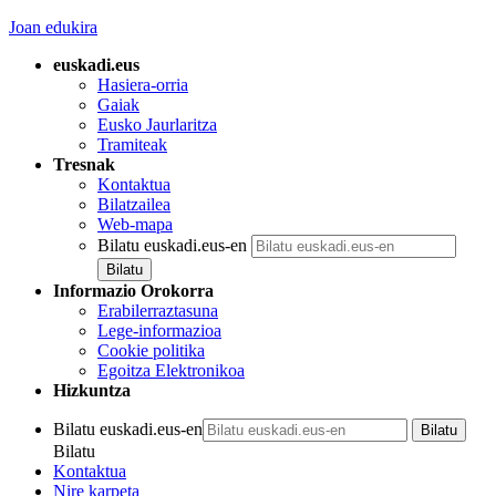
Joan edukira
euskadi.eus
Hasiera-orria
Gaiak
Eusko Jaurlaritza
Tramiteak
Tresnak
Kontaktua
Bilatzailea
Web-mapa
Bilatu euskadi.eus-en
Informazio Orokorra
Erabilerraztasuna
Lege-informazioa
Cookie politika
Egoitza Elektronikoa
Hizkuntza
Bilatu euskadi.eus-en
Bilatu
Kontaktua
Nire karpeta