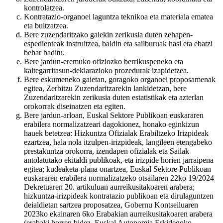
kontrolatzea.
Kontratazio-organoei laguntza teknikoa eta materiala ematea
eta bultzatzea.
Bere zuzendaritzako gaiekin zerikusia duten zehapen-
espedienteak instruitzea, baldin eta sailburuak hasi eta ebatzi
behar baditu.
Bere jardun-eremuko ofiziozko berrikuspeneko eta
kaltegarritasun-deklarazioko prozedurak izapidetzea.
Bere eskumeneko gaietan, goragoko organoei proposamenak
egitea, Zerbitzu Zuzendaritzarekin lankidetzan, bere
Zuzendaritzarekin zerikusia duten estatistikak eta azterlan
orokorrak diseinatzen eta egiten.
Bere jardun-arloan, Euskal Sektore Publikoan euskararen
erabilera normalizatzeari dagokionez, honako eginkizun
hauek betetzea: Hizkuntza Ofizialak Erabiltzeko Irizpideak
ezartzea, hala nola itzulpen-irizpideak, langileen etengabeko
prestakuntza orokorra, izendapen ofizialak eta Sailak
antolatutako ekitaldi publikoak, eta irizpide horien jarraipena
egitea; kudeaketa-plana onartzea, Euskal Sektore Publikoan
euskararen erabilera normalizatzeko otsailaren 22ko 19/2024
Dekretuaren 20. artikuluan aurreikusitakoaren arabera;
hizkuntza-irizpideak kontratazio publikoan eta dirulaguntzen
deialdietan sartzea proposatzea, Gobernu Kontseiluaren
2023ko ekainaren 6ko Erabakian aurreikusitakoaren arabera
(erabaki horren bidez, Euskal Autonomia Erkidegoko