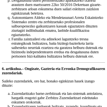
Desgaitasuna duten pertsonentzako aparkatzeko txartela
arautzen duen martxoaren 22ko 50/2016 Dekretuan gizarte-
zerbitzuen arloan eskumena duen sailari esleitzen zaizkion
eginkizunak betetzea.
Autonomiaren Aldeko eta Mendetasunari Arreta Eskaintzeko
Sistemako zentro eta zerbitzuetako profesionalen
salbuespenezko gaikuntzaren kasuak egiaztatzen dituzten
ziurtagiri indibidualak ematea, lanbide-kualifikazioa
egiaztatzeko.
Familia zaintzaileei eta adinekoei laguntzeko tresna
estrategikoak bultzatzea, baita bizitegi-bazterketa larria
saihesteko neurriak ezartzea eta garatzea helburu dutenak eta
bizimodu independentearen eredua eta desgaitasuna duten
pertsonen bizi-kalitatea bultzatzea helburu dutenak ere.
6. artikulua.– Ongizate, Gazteria eta Erronka Demografikoaren
zuzendariak.
Saileko zuzendariek, oro har, honako eginkizun hauek izango
dituzte:
Zuzendaritzako barne-zerbitzuak eta lan-sistemak antolatzea,
hargatik eragotzi gabe Zerbitzu Zuzendaritzari esleitutako
eskumen orokorrak.
Zuzendaritzaren jarduerak bultzatu, zuzendu, koordinatu eta