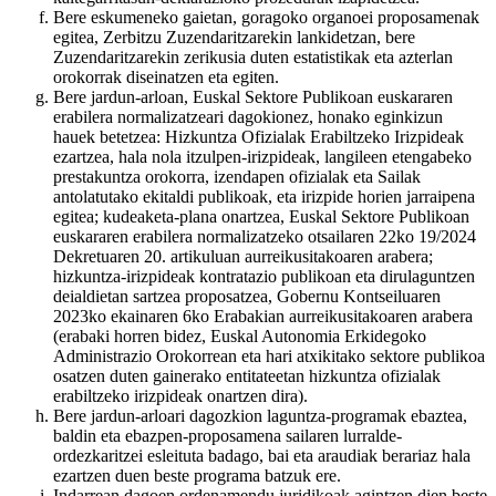
Bere eskumeneko gaietan, goragoko organoei proposamenak
egitea, Zerbitzu Zuzendaritzarekin lankidetzan, bere
Zuzendaritzarekin zerikusia duten estatistikak eta azterlan
orokorrak diseinatzen eta egiten.
Bere jardun-arloan, Euskal Sektore Publikoan euskararen
erabilera normalizatzeari dagokionez, honako eginkizun
hauek betetzea: Hizkuntza Ofizialak Erabiltzeko Irizpideak
ezartzea, hala nola itzulpen-irizpideak, langileen etengabeko
prestakuntza orokorra, izendapen ofizialak eta Sailak
antolatutako ekitaldi publikoak, eta irizpide horien jarraipena
egitea; kudeaketa-plana onartzea, Euskal Sektore Publikoan
euskararen erabilera normalizatzeko otsailaren 22ko 19/2024
Dekretuaren 20. artikuluan aurreikusitakoaren arabera;
hizkuntza-irizpideak kontratazio publikoan eta dirulaguntzen
deialdietan sartzea proposatzea, Gobernu Kontseiluaren
2023ko ekainaren 6ko Erabakian aurreikusitakoaren arabera
(erabaki horren bidez, Euskal Autonomia Erkidegoko
Administrazio Orokorrean eta hari atxikitako sektore publikoa
osatzen duten gainerako entitateetan hizkuntza ofizialak
erabiltzeko irizpideak onartzen dira).
Bere jardun-arloari dagozkion laguntza-programak ebaztea,
baldin eta ebazpen-proposamena sailaren lurralde-
ordezkaritzei esleituta badago, bai eta araudiak berariaz hala
ezartzen duen beste programa batzuk ere.
Indarrean dagoen ordenamendu juridikoak agintzen dien beste