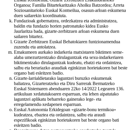
Organoa; Familia Bitartekaritzako Aholku Batzordea; Arreta
Soziosanitarioko Euskal Kontseilua, osasun-arloan eskumena
duen sailarekin koordinatuta.
Fundazioak gobernatzea, ordezkatzea eta administratzea,
baldin eta fundazio horien patronatuko kidea Eusko
Jaurlaritza bada, gizarte-zerbitzuen arloan eskumena duen
sailaren bitartez.
Gizarte Zerbitzuen Euskal Behatokiaren funtzionamendua
zuzendu eta antolatzea.
Emakumeen aurkako indarkeria matxistaren biktimen seme-
alaba umezurtzentzako dirulaguntzak eta sexu-indarkeriaren
biktimentzako dirulaguntzak kudeatu, ebatzi eta ordaintzea,
salbu eta berariazko araudiak eginkizun horietakoren bat beste
organo bati esleitzen badio.
Gizarte-larrialdietarako laguntzei buruzko eskumenak
baliatzea, Gizarteratzeko eta Diru Sarrerak Bermatzeko
Euskal Sistemaren abenduaren 22ko 14/2022 Legearen 136.
artikuluan xedatutakoaren esparruan, eta lehen aipatutako
laguntzei aplikatu beharreko gainerako lege- eta
erregelamendu-xedapenen esparruan.
Euskal Autonomia Erkidegoan «gizarte-bonu termikoa»
kudeatzea, ebaztea eta ordaintzea, salbu eta araudi
espezifikoak eginkizun horietakoren bat beste organo bati
esleitzen badio.