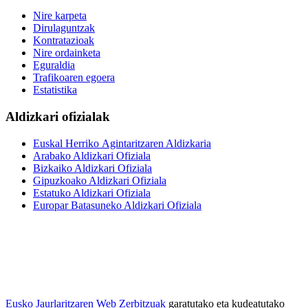
Nire karpeta
Dirulaguntzak
Kontratazioak
Nire ordainketa
Eguraldia
Trafikoaren egoera
Estatistika
Aldizkari ofizialak
Euskal Herriko Agintaritzaren Aldizkaria
Arabako Aldizkari Ofiziala
Bizkaiko Aldizkari Ofiziala
Gipuzkoako Aldizkari Ofiziala
Estatuko Aldizkari Ofiziala
Europar Batasuneko Aldizkari Ofiziala
Eusko Jaurlaritzaren Web Zerbitzuak
garatutako eta kudeatutako