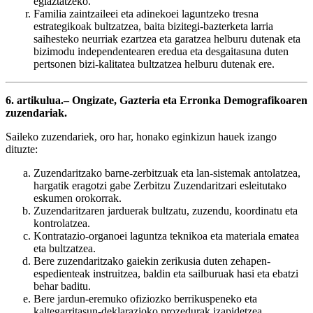
egiaztatzeko.
Familia zaintzaileei eta adinekoei laguntzeko tresna
estrategikoak bultzatzea, baita bizitegi-bazterketa larria
saihesteko neurriak ezartzea eta garatzea helburu dutenak eta
bizimodu independentearen eredua eta desgaitasuna duten
pertsonen bizi-kalitatea bultzatzea helburu dutenak ere.
6. artikulua.– Ongizate, Gazteria eta Erronka Demografikoaren
zuzendariak.
Saileko zuzendariek, oro har, honako eginkizun hauek izango
dituzte:
Zuzendaritzako barne-zerbitzuak eta lan-sistemak antolatzea,
hargatik eragotzi gabe Zerbitzu Zuzendaritzari esleitutako
eskumen orokorrak.
Zuzendaritzaren jarduerak bultzatu, zuzendu, koordinatu eta
kontrolatzea.
Kontratazio-organoei laguntza teknikoa eta materiala ematea
eta bultzatzea.
Bere zuzendaritzako gaiekin zerikusia duten zehapen-
espedienteak instruitzea, baldin eta sailburuak hasi eta ebatzi
behar baditu.
Bere jardun-eremuko ofiziozko berrikuspeneko eta
kaltegarritasun-deklarazioko prozedurak izapidetzea.