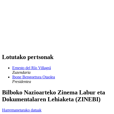
Lotutako pertsonak
Ernesto del Río Villagrá
Zuzendaria
Ibone Bengoetxea Otaolea
Presidentea
Bilboko Nazioarteko Zinema Labur eta
Dokumentalaren Lehiaketa (ZINEBI)
Harremanetarako datuak