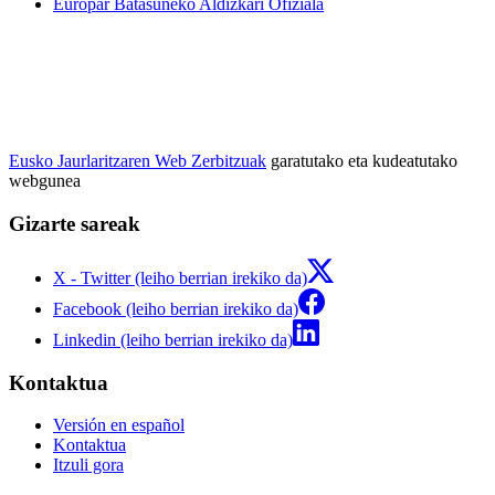
Europar Batasuneko Aldizkari Ofiziala
Eusko Jaurlaritzaren Web Zerbitzuak
garatutako eta kudeatutako
webgunea
Gizarte sareak
X - Twitter (leiho berrian irekiko da)
Facebook (leiho berrian irekiko da)
Linkedin (leiho berrian irekiko da)
Kontaktua
Versión en español
Kontaktua
Itzuli gora