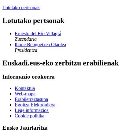
Lotutako pertsonak
Lotutako pertsonak
Ernesto del Río Villagrá
Zuzendaria
Ibone Bengoetxea Otaolea
Presidentea
Euskadi.eus-eko zerbitzu erabilienak
Informazio orokorra
Kontaktua
Web-mapa
Erabilerraztasuna
Egoitza Elektronikoa
Lege informazioa
Cookie politika
Eusko Jaurlaritza