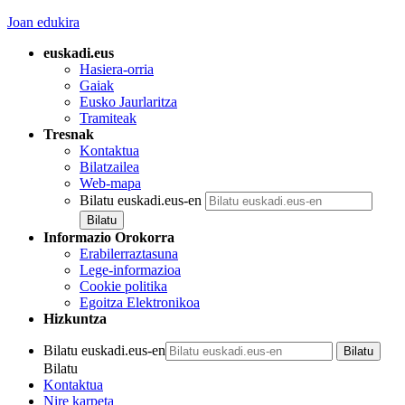
Joan edukira
euskadi.eus
Hasiera-orria
Gaiak
Eusko Jaurlaritza
Tramiteak
Tresnak
Kontaktua
Bilatzailea
Web-mapa
Bilatu euskadi.eus-en
Informazio Orokorra
Erabilerraztasuna
Lege-informazioa
Cookie politika
Egoitza Elektronikoa
Hizkuntza
Bilatu euskadi.eus-en
Bilatu
Kontaktua
Nire karpeta