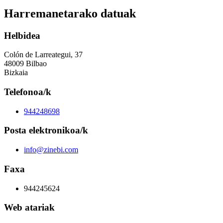
Harremanetarako datuak
Helbidea
Colón de Larreategui, 37
48009 Bilbao
Bizkaia
Telefonoa/k
944248698
Posta elektronikoa/k
info@zinebi.com
Faxa
944245624
Web atariak