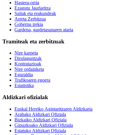
Hasiera-orria
Ezagutu Jaurlaritza
Sailak eta erakundeak
Arreta Zerbitzua
Gobernu irekia
Gardena, gardetasunaren ataria
Tramiteak eta zerbitzuak
Nire karpeta
Dirulaguntzak
Kontratazioak
Nire ordainketa
Eguraldia
Trafikoaren egoera
Estatistika
Aldizkari ofizialak
Euskal Herriko Agintaritzaren Aldizkaria
Arabako Aldizkari Ofiziala
Bizkaiko Aldizkari Ofiziala
Gipuzkoako Aldizkari Ofiziala
Estatuko Aldizkari Ofiziala