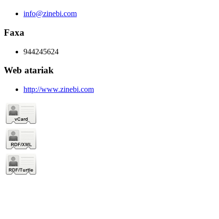
info@zinebi.com
Faxa
944245624
Web atariak
http://www.zinebi.com