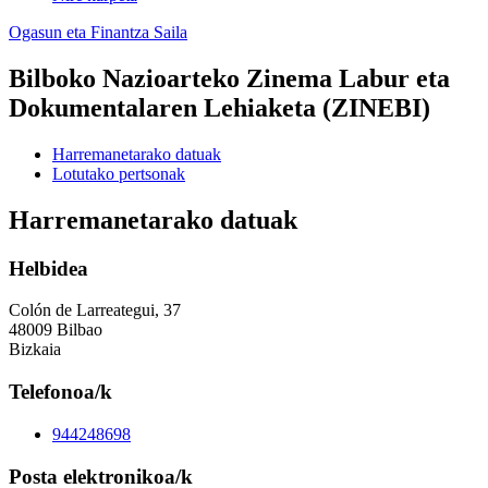
Ogasun eta Finantza Saila
Bilboko Nazioarteko Zinema Labur eta
Dokumentalaren Lehiaketa (ZINEBI)
Harremanetarako datuak
Lotutako pertsonak
Harremanetarako datuak
Helbidea
Colón de Larreategui, 37
48009 Bilbao
Bizkaia
Telefonoa/k
944248698
Posta elektronikoa/k