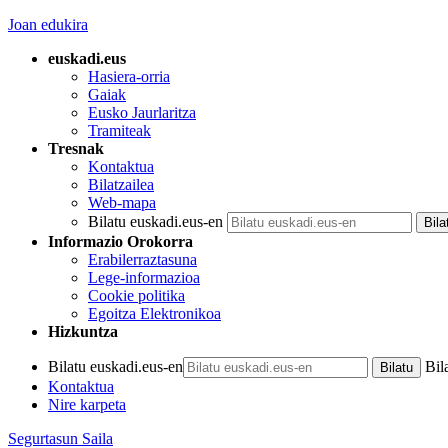
Joan edukira
euskadi.eus
Hasiera-orria
Gaiak
Eusko Jaurlaritza
Tramiteak
Tresnak
Kontaktua
Bilatzailea
Web-mapa
Bilatu euskadi.eus-en
Informazio Orokorra
Erabilerraztasuna
Lege-informazioa
Cookie politika
Egoitza Elektronikoa
Hizkuntza
Bilatu euskadi.eus-en
Bil
Kontaktua
Nire karpeta
Segurtasun Saila