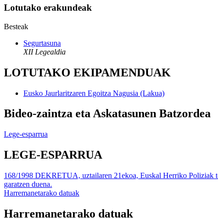
Lotutako erakundeak
Besteak
Segurtasuna
XII Legealdia
LOTUTAKO EKIPAMENDUAK
Eusko Jaurlaritzaren Egoitza Nagusia (Lakua)
Bideo-zaintza eta Askatasunen Batzordea
Lege-esparrua
LEGE-ESPARRUA
168/1998 DEKRETUA, uztailaren 21ekoa, Euskal Herriko Poliziak tok
garatzen duena.
Harremanetarako datuak
Harremanetarako datuak