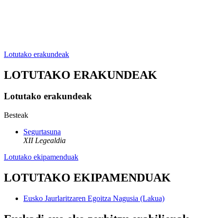
Lotutako erakundeak
LOTUTAKO ERAKUNDEAK
Lotutako erakundeak
Besteak
Segurtasuna
XII Legealdia
Lotutako ekipamenduak
LOTUTAKO EKIPAMENDUAK
Eusko Jaurlaritzaren Egoitza Nagusia (Lakua)