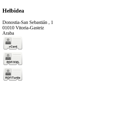
Helbidea
Donostia-San Sebastián , 1
01010 Vitoria-Gasteiz
Araba