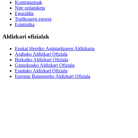
Kontratazioak
Nire ordainketa
Eguraldia
Trafikoaren egoera
Estatistika
Aldizkari ofizialak
Euskal Herriko Agintaritzaren Aldizkaria
Arabako Aldizkari Ofiziala
Bizkaiko Aldizkari Ofiziala
Gipuzkoako Aldizkari Ofiziala
Estatuko Aldizkari Ofiziala
Europar Batasuneko Aldizkari Ofiziala