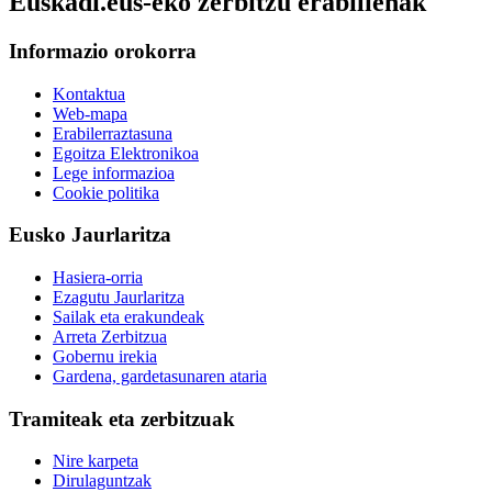
Euskadi.eus-eko zerbitzu erabilienak
Informazio orokorra
Kontaktua
Web-mapa
Erabilerraztasuna
Egoitza Elektronikoa
Lege informazioa
Cookie politika
Eusko Jaurlaritza
Hasiera-orria
Ezagutu Jaurlaritza
Sailak eta erakundeak
Arreta Zerbitzua
Gobernu irekia
Gardena, gardetasunaren ataria
Tramiteak eta zerbitzuak
Nire karpeta
Dirulaguntzak