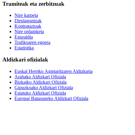
Tramiteak eta zerbitzuak
Nire karpeta
Dirulaguntzak
Kontratazioak
Nire ordainketa
Eguraldia
Trafikoaren egoera
Estatistika
Aldizkari ofizialak
Euskal Herriko Agintaritzaren Aldizkaria
Arabako Aldizkari Ofiziala
Bizkaiko Aldizkari Ofiziala
Gipuzkoako Aldizkari Ofiziala
Estatuko Aldizkari Ofiziala
Europar Batasuneko Aldizkari Ofiziala