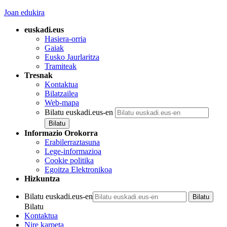
Joan edukira
euskadi.eus
Hasiera-orria
Gaiak
Eusko Jaurlaritza
Tramiteak
Tresnak
Kontaktua
Bilatzailea
Web-mapa
Bilatu euskadi.eus-en
Informazio Orokorra
Erabilerraztasuna
Lege-informazioa
Cookie politika
Egoitza Elektronikoa
Hizkuntza
Bilatu euskadi.eus-en
Bilatu
Kontaktua
Nire karpeta