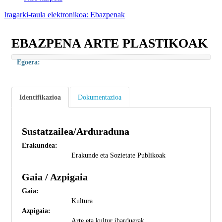
Iragarki-taula elektronikoa: Ebazpenak
EBAZPENA ARTE PLASTIKOAK
Egoera:
Identifikazioa
Dokumentazioa
Sustatzailea/Arduraduna
Erakundea:
Erakunde eta Sozietate Publikoak
Gaia / Azpigaia
Gaia:
Kultura
Azpigaia:
Arte eta kultur iharduerak