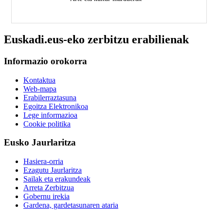
Euskadi.eus-eko zerbitzu erabilienak
Informazio orokorra
Kontaktua
Web-mapa
Erabilerraztasuna
Egoitza Elektronikoa
Lege informazioa
Cookie politika
Eusko Jaurlaritza
Hasiera-orria
Ezagutu Jaurlaritza
Sailak eta erakundeak
Arreta Zerbitzua
Gobernu irekia
Gardena, gardetasunaren ataria