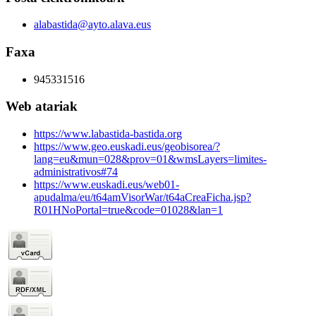
alabastida@ayto.alava.eus
Faxa
945331516
Web atariak
https://www.labastida-bastida.org
https://www.geo.euskadi.eus/geobisorea/?
lang=eu&mun=028&prov=01&wmsLayers=limites-
administrativos#74
https://www.euskadi.eus/web01-
apudalma/eu/t64amVisorWar/t64aCreaFicha.jsp?
R01HNoPortal=true&code=01028&lan=1