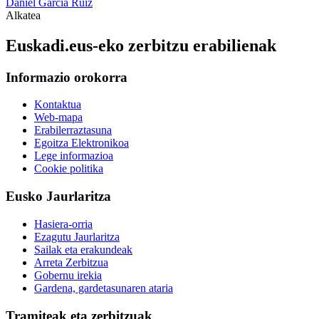
Daniel García Ruiz
Alkatea
Euskadi.eus-eko zerbitzu erabilienak
Informazio orokorra
Kontaktua
Web-mapa
Erabilerraztasuna
Egoitza Elektronikoa
Lege informazioa
Cookie politika
Eusko Jaurlaritza
Hasiera-orria
Ezagutu Jaurlaritza
Sailak eta erakundeak
Arreta Zerbitzua
Gobernu irekia
Gardena, gardetasunaren ataria
Tramiteak eta zerbitzuak