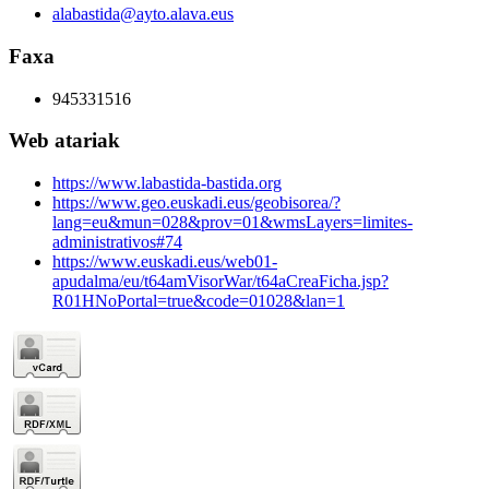
alabastida@ayto.alava.eus
Faxa
945331516
Web atariak
https://www.labastida-bastida.org
https://www.geo.euskadi.eus/geobisorea/?
lang=eu&mun=028&prov=01&wmsLayers=limites-
administrativos#74
https://www.euskadi.eus/web01-
apudalma/eu/t64amVisorWar/t64aCreaFicha.jsp?
R01HNoPortal=true&code=01028&lan=1