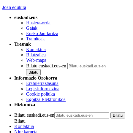
Joan edukira
euskadi.eus
Hasiera-orria
Gaiak
Eusko Jaurlaritza
Tramiteak
Tresnak
Kontaktua
Bilatzailea
Web-mapa
Bilatu euskadi.eus-en
Informazio Orokorra
Erabilerraztasuna
Lege-informazioa
Cookie politika
Egoitza Elektronikoa
Hizkuntza
Bilatu euskadi.eus-en
Bilatu
Kontaktua
Nire karpeta