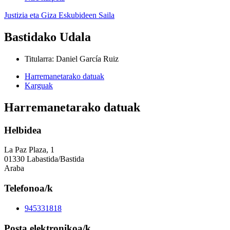
Justizia eta Giza Eskubideen Saila
Bastidako Udala
Titularra
:
Daniel García Ruiz
Harremanetarako datuak
Karguak
Harremanetarako datuak
Helbidea
La Paz Plaza, 1
01330 Labastida/Bastida
Araba
Telefonoa/k
945331818
Posta elektronikoa/k