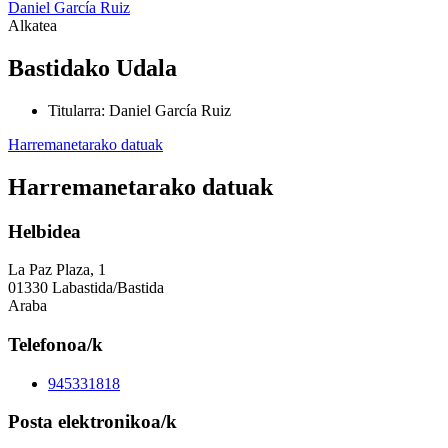
Daniel García Ruiz
Alkatea
Bastidako Udala
Titularra
:
Daniel García Ruiz
Harremanetarako datuak
Harremanetarako datuak
Helbidea
La Paz Plaza, 1
01330 Labastida/Bastida
Araba
Telefonoa/k
945331818
Posta elektronikoa/k