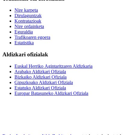
Nire karpeta
Dirulaguntzak
Kontratazioak
Nire ordainketa
Eguraldia
Trafikoaren egoera
Estatistika
Aldizkari ofizialak
Euskal Herriko Agintaritzaren Aldizkaria
Arabako Aldizkari Ofiziala
Bizkaiko Aldizkari Ofiziala
Gipuzkoako Aldizkari Ofiziala
Estatuko Aldizkari Ofiziala
Europar Batasuneko Aldizkari Ofiziala