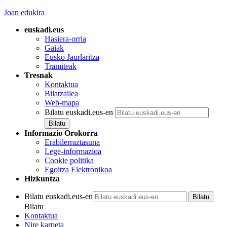
Joan edukira
euskadi.eus
Hasiera-orria
Gaiak
Eusko Jaurlaritza
Tramiteak
Tresnak
Kontaktua
Bilatzailea
Web-mapa
Bilatu euskadi.eus-en
Informazio Orokorra
Erabilerraztasuna
Lege-informazioa
Cookie politika
Egoitza Elektronikoa
Hizkuntza
Bilatu euskadi.eus-en
Bilatu
Kontaktua
Nire karpeta