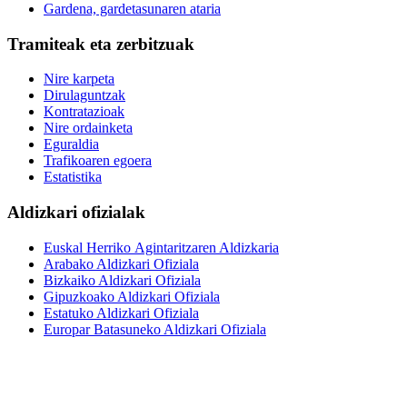
Gardena, gardetasunaren ataria
Tramiteak eta zerbitzuak
Nire karpeta
Dirulaguntzak
Kontratazioak
Nire ordainketa
Eguraldia
Trafikoaren egoera
Estatistika
Aldizkari ofizialak
Euskal Herriko Agintaritzaren Aldizkaria
Arabako Aldizkari Ofiziala
Bizkaiko Aldizkari Ofiziala
Gipuzkoako Aldizkari Ofiziala
Estatuko Aldizkari Ofiziala
Europar Batasuneko Aldizkari Ofiziala