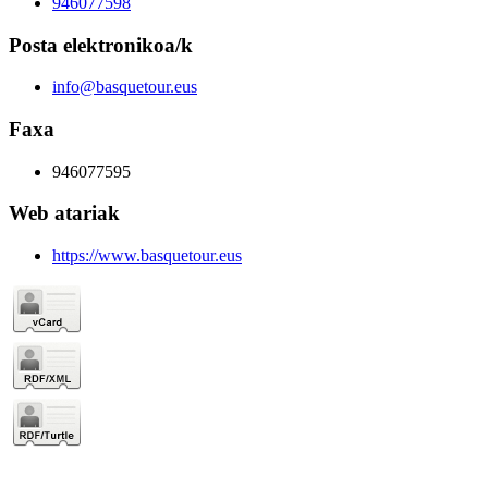
946077598
Posta elektronikoa/k
info@basquetour.eus
Faxa
946077595
Web atariak
https://www.basquetour.eus