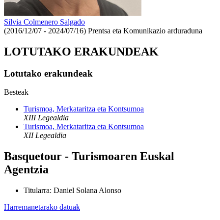
Silvia Colmenero Salgado
(2016/12/07 - 2024/07/16)
Prentsa eta Komunikazio arduraduna
LOTUTAKO ERAKUNDEAK
Lotutako erakundeak
Besteak
Turismoa, Merkataritza eta Kontsumoa
XIII Legealdia
Turismoa, Merkataritza eta Kontsumoa
XII Legealdia
Basquetour - Turismoaren Euskal
Agentzia
Titularra
:
Daniel Solana Alonso
Harremanetarako datuak