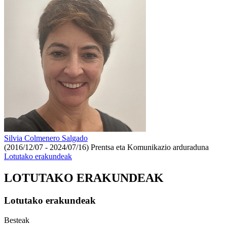
Silvia Colmenero Salgado
(2016/12/07 - 2024/07/16)
Prentsa eta Komunikazio arduraduna
Lotutako erakundeak
LOTUTAKO ERAKUNDEAK
Lotutako erakundeak
Besteak