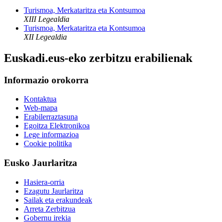
Turismoa, Merkataritza eta Kontsumoa
XIII Legealdia
Turismoa, Merkataritza eta Kontsumoa
XII Legealdia
Euskadi.eus-eko zerbitzu erabilienak
Informazio orokorra
Kontaktua
Web-mapa
Erabilerraztasuna
Egoitza Elektronikoa
Lege informazioa
Cookie politika
Eusko Jaurlaritza
Hasiera-orria
Ezagutu Jaurlaritza
Sailak eta erakundeak
Arreta Zerbitzua
Gobernu irekia