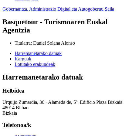
Gobernantza, Administrazio Digital eta Autogobernu Saila
Basquetour - Turismoaren Euskal
Agentzia
Titularra
:
Daniel Solana Alonso
Harremanetarako datuak
Karguak
Lotutako erakundeak
Harremanetarako datuak
Helbidea
Urquijo Zumardia, 36 - Alameda de, 5º. Edificio Plaza Bizkaia
48014 Bilbao
Bizkaia
Telefonoa/k