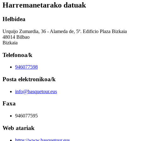
Harremanetarako datuak
Helbidea
Urquijo Zumardia, 36 - Alameda de, 5º. Edificio Plaza Bizkaia
48014 Bilbao
Bizkaia
Telefonoa/k
946077598
Posta elektronikoa/k
info@basquetour.eus
Faxa
946077595
Web atariak
https://www.basquetour.eus