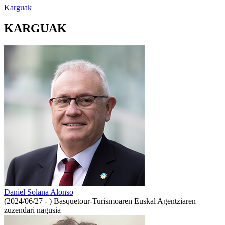
Karguak
KARGUAK
Daniel Solana Alonso
(2024/06/27 - )
Basquetour-Turismoaren Euskal Agentziaren
zuzendari nagusia