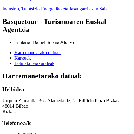
Industria, Trantsizio Energetiko eta Jasangarritasun Saila
Basquetour - Turismoaren Euskal
Agentzia
Titularra
:
Daniel Solana Alonso
Harremanetarako datuak
Karguak
Lotutako erakundeak
Harremanetarako datuak
Helbidea
Urquijo Zumardia, 36 - Alameda de, 5º. Edificio Plaza Bizkaia
48014 Bilbao
Bizkaia
Telefonoa/k