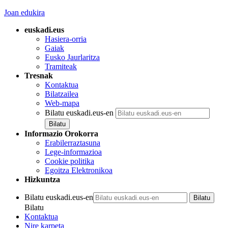
Joan edukira
euskadi.eus
Hasiera-orria
Gaiak
Eusko Jaurlaritza
Tramiteak
Tresnak
Kontaktua
Bilatzailea
Web-mapa
Bilatu euskadi.eus-en
Informazio Orokorra
Erabilerraztasuna
Lege-informazioa
Cookie politika
Egoitza Elektronikoa
Hizkuntza
Bilatu euskadi.eus-en
Bilatu
Kontaktua
Nire karpeta