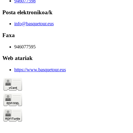
946077598
Posta elektronikoa/k
info@basquetour.eus
Faxa
946077595
Web atariak
https://www.basquetour.eus