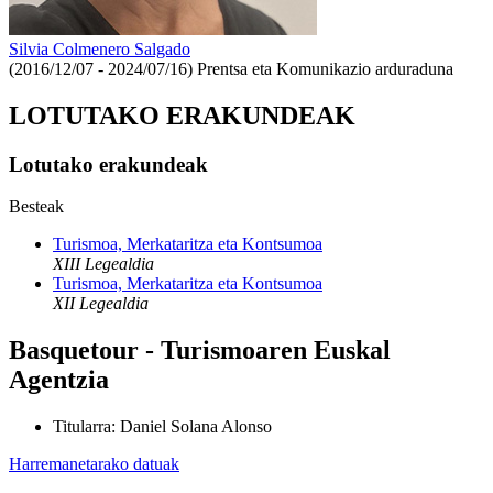
Silvia Colmenero Salgado
(2016/12/07 - 2024/07/16)
Prentsa eta Komunikazio arduraduna
LOTUTAKO ERAKUNDEAK
Lotutako erakundeak
Besteak
Turismoa, Merkataritza eta Kontsumoa
XIII Legealdia
Turismoa, Merkataritza eta Kontsumoa
XII Legealdia
Basquetour - Turismoaren Euskal
Agentzia
Titularra
:
Daniel Solana Alonso
Harremanetarako datuak