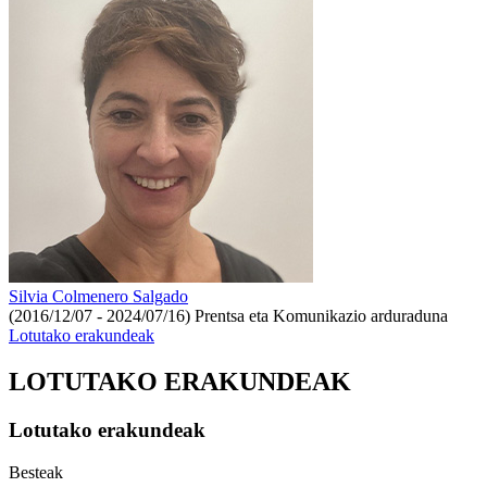
Silvia Colmenero Salgado
(2016/12/07 - 2024/07/16)
Prentsa eta Komunikazio arduraduna
Lotutako erakundeak
LOTUTAKO ERAKUNDEAK
Lotutako erakundeak
Besteak