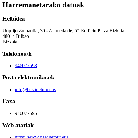
Harremanetarako datuak
Helbidea
Urquijo Zumardia, 36 - Alameda de, 5º. Edificio Plaza Bizkaia
48014 Bilbao
Bizkaia
Telefonoa/k
946077598
Posta elektronikoa/k
info@basquetour.eus
Faxa
946077595
Web atariak
https://www.basquetour.eus