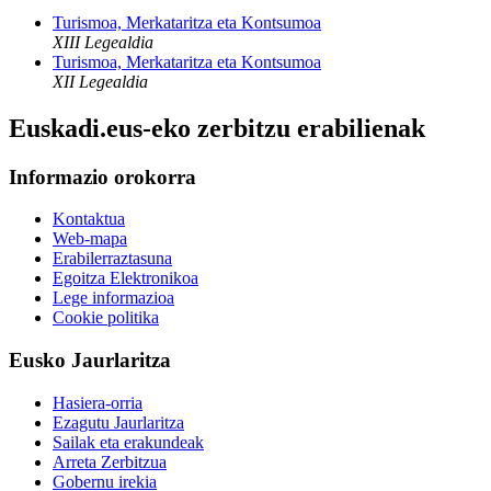
Turismoa, Merkataritza eta Kontsumoa
XIII Legealdia
Turismoa, Merkataritza eta Kontsumoa
XII Legealdia
Euskadi.eus-eko zerbitzu erabilienak
Informazio orokorra
Kontaktua
Web-mapa
Erabilerraztasuna
Egoitza Elektronikoa
Lege informazioa
Cookie politika
Eusko Jaurlaritza
Hasiera-orria
Ezagutu Jaurlaritza
Sailak eta erakundeak
Arreta Zerbitzua
Gobernu irekia