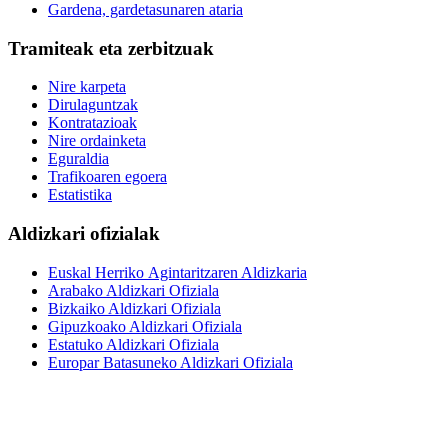
Gardena, gardetasunaren ataria
Tramiteak eta zerbitzuak
Nire karpeta
Dirulaguntzak
Kontratazioak
Nire ordainketa
Eguraldia
Trafikoaren egoera
Estatistika
Aldizkari ofizialak
Euskal Herriko Agintaritzaren Aldizkaria
Arabako Aldizkari Ofiziala
Bizkaiko Aldizkari Ofiziala
Gipuzkoako Aldizkari Ofiziala
Estatuko Aldizkari Ofiziala
Europar Batasuneko Aldizkari Ofiziala