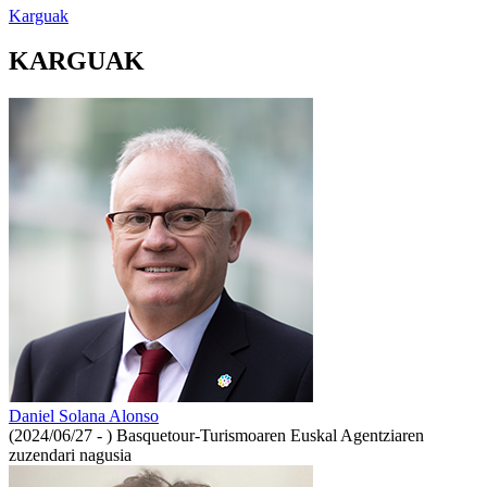
Karguak
KARGUAK
Daniel Solana Alonso
(2024/06/27 - )
Basquetour-Turismoaren Euskal Agentziaren
zuzendari nagusia