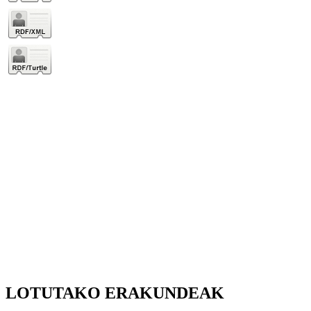
LOTUTAKO ERAKUNDEAK