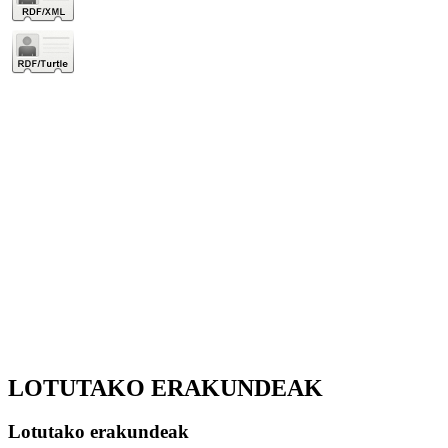
LOTUTAKO ERAKUNDEAK
Lotutako erakundeak