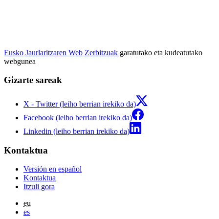
Eusko Jaurlaritzaren Web Zerbitzuak
garatutako eta kudeatutako
webgunea
Gizarte sareak
X - Twitter (leiho berrian irekiko da)
Facebook (leiho berrian irekiko da)
Linkedin (leiho berrian irekiko da)
Kontaktua
Versión en español
Kontaktua
Itzuli gora
eu
es