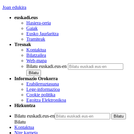
Joan edukira
euskadi.eus
Hasiera-orria
Gaiak
Eusko Jaurlaritza
Tramiteak
Tresnak
Kontaktua
Bilatzailea
Web-mapa
Bilatu euskadi.eus-en
Informazio Orokorra
Erabilerraztasuna
Lege-informazioa
Cookie politika
Egoitza Elektronikoa
Hizkuntza
Bilatu euskadi.eus-en
Bilatu
Kontaktua
Nire karpeta