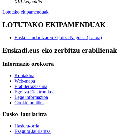
XIII Legealdia
Lotutako ekipamenduak
LOTUTAKO EKIPAMENDUAK
Eusko Jaurlaritzaren Egoitza Nagusia (Lakua)
Euskadi.eus-eko zerbitzu erabilienak
Informazio orokorra
Kontaktua
Web-mapa
Erabilerraztasuna
Egoitza Elektronikoa
Lege informazioa
Cookie politika
Eusko Jaurlaritza
Hasiera-orria
Ezagutu Jaurlaritza