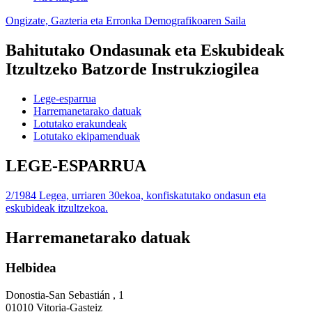
Ongizate, Gazteria eta Erronka Demografikoaren Saila
Bahitutako Ondasunak eta Eskubideak
Itzultzeko Batzorde Instrukziogilea
Lege-esparrua
Harremanetarako datuak
Lotutako erakundeak
Lotutako ekipamenduak
LEGE-ESPARRUA
2/1984 Legea, urriaren 30ekoa, konfiskatutako ondasun eta
eskubideak itzultzekoa.
Harremanetarako datuak
Helbidea
Donostia-San Sebastián , 1
01010 Vitoria-Gasteiz