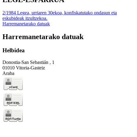
2/1984 Legea, urriaren 30ekoa, konfiskatutako ondasun eta
eskubideak itzultzekoa.
Harremanetarako datuak
Harremanetarako datuak
Helbidea
Donostia-San Sebastián , 1
01010 Vitoria-Gasteiz
Araba