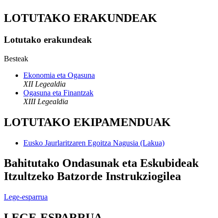
LOTUTAKO ERAKUNDEAK
Lotutako erakundeak
Besteak
Ekonomia eta Ogasuna
XII Legealdia
Ogasuna eta Finantzak
XIII Legealdia
LOTUTAKO EKIPAMENDUAK
Eusko Jaurlaritzaren Egoitza Nagusia (Lakua)
Bahitutako Ondasunak eta Eskubideak
Itzultzeko Batzorde Instrukziogilea
Lege-esparrua
LEGE-ESPARRUA