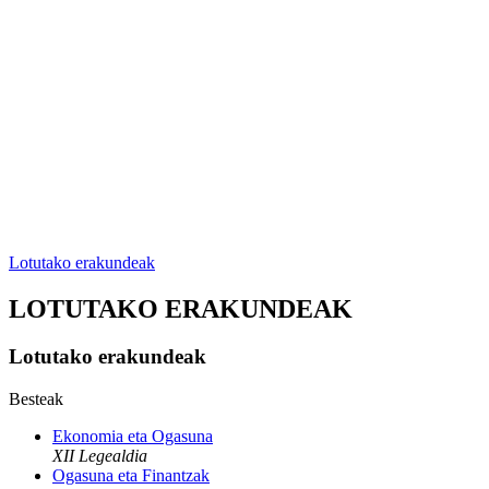
Lotutako erakundeak
LOTUTAKO ERAKUNDEAK
Lotutako erakundeak
Besteak
Ekonomia eta Ogasuna
XII Legealdia
Ogasuna eta Finantzak