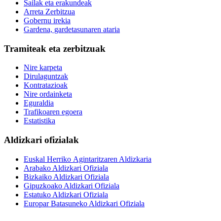
Sailak eta erakundeak
Arreta Zerbitzua
Gobernu irekia
Gardena, gardetasunaren ataria
Tramiteak eta zerbitzuak
Nire karpeta
Dirulaguntzak
Kontratazioak
Nire ordainketa
Eguraldia
Trafikoaren egoera
Estatistika
Aldizkari ofizialak
Euskal Herriko Agintaritzaren Aldizkaria
Arabako Aldizkari Ofiziala
Bizkaiko Aldizkari Ofiziala
Gipuzkoako Aldizkari Ofiziala
Estatuko Aldizkari Ofiziala
Europar Batasuneko Aldizkari Ofiziala