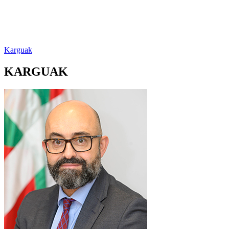
Karguak
KARGUAK