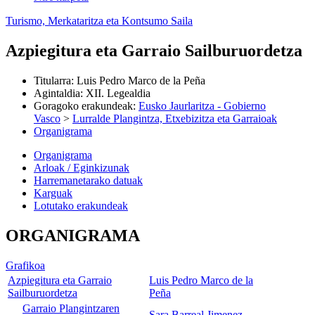
Turismo, Merkataritza eta Kontsumo Saila
Azpiegitura eta Garraio Sailburuordetza
Titularra
:
Luis Pedro Marco de la Peña
Agintaldia
:
XII. Legealdia
Goragoko erakundeak
:
Eusko Jaurlaritza - Gobierno
Vasco
>
Lurralde Plangintza, Etxebizitza eta Garraioak
Organigrama
Organigrama
Arloak / Eginkizunak
Harremanetarako datuak
Karguak
Lotutako erakundeak
ORGANIGRAMA
Grafikoa
Azpiegitura eta Garraio
Luis Pedro Marco de la
Sailburuordetza
Peña
Garraio Plangintzaren
Sara Barreal Jimenez