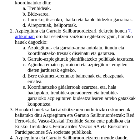
koordinatuko ditu:
Trenbideak.
Bide-sarea.
Lurreko, itsasoko, ibaiko eta kable bidezko garraioak.
Aireportuak, heliportuak.
Azpiegitura eta Garraio Sailburuordetzari, dekretu honen
7.
artikuluan
oro har esleitzen zaizkion egitekoez gain, honako
hauek dagozkio:
Azpiegitura- eta garraio-arloa antolatu, itundu eta
koordinatzeko tresnak diseinatu eta garatzea.
Garraio-azpiegiturak planifikatzeko politikak taxutzea.
Agindua ematea garraioari eta azpiegiturei eragiten
dieten jarduerak egiteko.
Bere eskumen-eremuko baimenak eta ebazpenak
ematea.
Koordinatzeko gidalerroak ezartzea, eta, hala
badagokio, trenbide-operadoreen eta trenbide-
garraioko azpiegituren kudeatzailearen arteko gatazkak
konpontzea.
Honako hauek sailari atxikitzearen ondoriozko eskumenak
baliatuko ditu Azpiegitura eta Garraio Sailburuordetzak: Red
Ferroviaria Vasca-Euskal Trenbide Sarea ente publikoa eta
Eusko Trenbideak-Ferrocarriles Vascos SA eta Euskotren
Participaciones SA sozietate publikoak.
Azpiegitura eta Garraio Sailburuordetzaren mende daude,