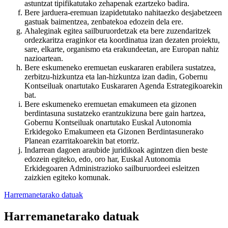
astuntzat tipifikatutako zehapenak ezartzeko badira.
Bere jarduera-eremuan izapidetutako nahitaezko desjabetzeen
gastuak baimentzea, zenbatekoa edozein dela ere.
Ahaleginak egitea sailburuordetzak eta bere zuzendaritzek
ordezkaritza eraginkor eta koordinatua izan dezaten proiektu,
sare, elkarte, organismo eta erakundeetan, are Europan nahiz
nazioartean.
Bere eskumeneko eremuetan euskararen erabilera sustatzea,
zerbitzu-hizkuntza eta lan-hizkuntza izan dadin, Gobernu
Kontseiluak onartutako Euskararen Agenda Estrategikoarekin
bat.
Bere eskumeneko eremuetan emakumeen eta gizonen
berdintasuna sustatzeko erantzukizuna bere gain hartzea,
Gobernu Kontseiluak onartutako Euskal Autonomia
Erkidegoko Emakumeen eta Gizonen Berdintasunerako
Planean ezarritakoarekin bat etorriz.
Indarrean dagoen araubide juridikoak agintzen dien beste
edozein egiteko, edo, oro har, Euskal Autonomia
Erkidegoaren Administrazioko sailburuordeei esleitzen
zaizkien egiteko komunak.
Harremanetarako datuak
Harremanetarako datuak