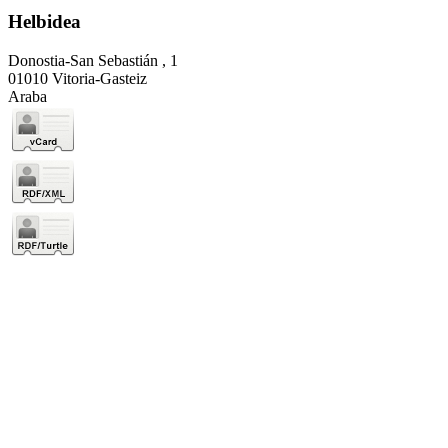
Helbidea
Donostia-San Sebastián , 1
01010 Vitoria-Gasteiz
Araba