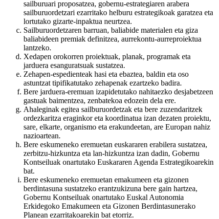
sailburuari proposatzea, gobernu-estrategiaren arabera
sailburuordetzari ezarritako helburu estrategikoak garatzea eta
lortutako gizarte-inpaktua neurtzea.
Sailburuordetzaren barruan, baliabide materialen eta giza
baliabideen premiak definitzea, aurrekontu-aurreproiektua
lantzeko.
Xedapen orokorren proiektuak, planak, programak eta
jarduera esanguratsuak sustatzea.
Zehapen-espedienteak hasi eta ebaztea, baldin eta oso
astuntzat tipifikatutako zehapenak ezartzeko badira.
Bere jarduera-eremuan izapidetutako nahitaezko desjabetzeen
gastuak baimentzea, zenbatekoa edozein dela ere.
Ahaleginak egitea sailburuordetzak eta bere zuzendaritzek
ordezkaritza eraginkor eta koordinatua izan dezaten proiektu,
sare, elkarte, organismo eta erakundeetan, are Europan nahiz
nazioartean.
Bere eskumeneko eremuetan euskararen erabilera sustatzea,
zerbitzu-hizkuntza eta lan-hizkuntza izan dadin, Gobernu
Kontseiluak onartutako Euskararen Agenda Estrategikoarekin
bat.
Bere eskumeneko eremuetan emakumeen eta gizonen
berdintasuna sustatzeko erantzukizuna bere gain hartzea,
Gobernu Kontseiluak onartutako Euskal Autonomia
Erkidegoko Emakumeen eta Gizonen Berdintasunerako
Planean ezarritakoarekin bat etorriz.