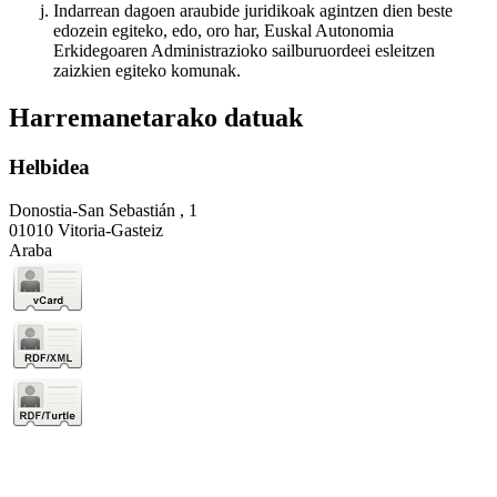
Indarrean dagoen araubide juridikoak agintzen dien beste
edozein egiteko, edo, oro har, Euskal Autonomia
Erkidegoaren Administrazioko sailburuordeei esleitzen
zaizkien egiteko komunak.
Harremanetarako datuak
Helbidea
Donostia-San Sebastián , 1
01010 Vitoria-Gasteiz
Araba