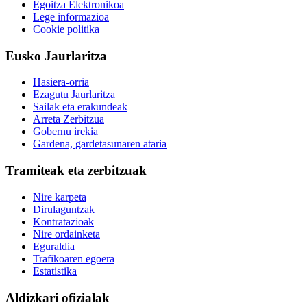
Egoitza Elektronikoa
Lege informazioa
Cookie politika
Eusko Jaurlaritza
Hasiera-orria
Ezagutu Jaurlaritza
Sailak eta erakundeak
Arreta Zerbitzua
Gobernu irekia
Gardena, gardetasunaren ataria
Tramiteak eta zerbitzuak
Nire karpeta
Dirulaguntzak
Kontratazioak
Nire ordainketa
Eguraldia
Trafikoaren egoera
Estatistika
Aldizkari ofizialak