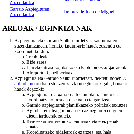
Zuzendaritza
Garraio Azpiegituren
Dolores de Juan de Miguel
Zuzendaritza
ARLOAK / EGINKIZUNAK
Azpiegitura eta Garraio Sailburuordetzak, sailburuaren
zuzendaritzapean, honako jardun-arlo hauek zuzendu eta
koordinatuko ditu:
Trenbideak.
Bide-sarea.
Lurreko, itsasoko, ibaiko eta kable bidezko garraioak.
Aireportuak, heliportuak.
Azpiegitura eta Garraio Sailburuordetzari, dekretu honen
7.
artikuluan
oro har esleitzen zaizkion egitekoez gain, honako
hauek dagozkio:
Azpiegitura- eta garraio-arloa antolatu, itundu eta
koordinatzeko tresnak diseinatu eta garatzea.
Garraio-azpiegiturak planifikatzeko politikak taxutzea.
Agindua ematea garraioari eta azpiegiturei eragiten
dieten jarduerak egiteko.
Bere eskumen-eremuko baimenak eta ebazpenak
ematea.
Koordinatzeko gidalerroak ezartzea, eta, hala