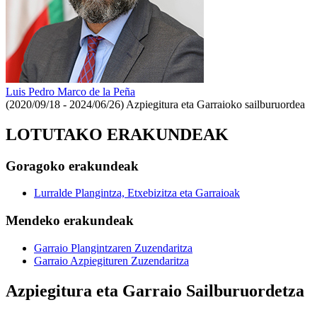
Luis Pedro Marco de la Peña
(2020/09/18 - 2024/06/26)
Azpiegitura eta Garraioko sailburuordea
LOTUTAKO ERAKUNDEAK
Goragoko erakundeak
Lurralde Plangintza, Etxebizitza eta Garraioak
Mendeko erakundeak
Garraio Plangintzaren Zuzendaritza
Garraio Azpiegituren Zuzendaritza
Azpiegitura eta Garraio Sailburuordetza