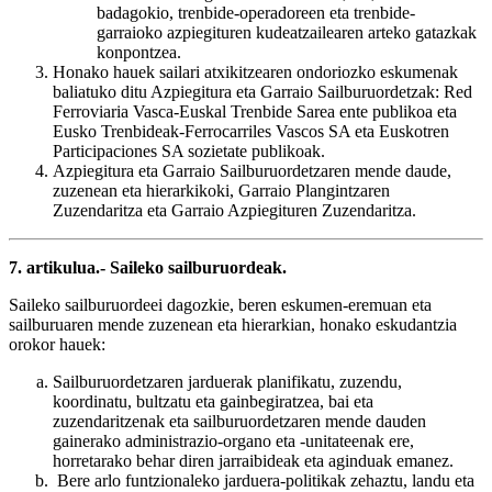
badagokio, trenbide-operadoreen eta trenbide-
garraioko azpiegituren kudeatzailearen arteko gatazkak
konpontzea.
Honako hauek sailari atxikitzearen ondoriozko eskumenak
baliatuko ditu Azpiegitura eta Garraio Sailburuordetzak: Red
Ferroviaria Vasca-Euskal Trenbide Sarea ente publikoa eta
Eusko Trenbideak-Ferrocarriles Vascos SA eta Euskotren
Participaciones SA sozietate publikoak.
Azpiegitura eta Garraio Sailburuordetzaren mende daude,
zuzenean eta hierarkikoki, Garraio Plangintzaren
Zuzendaritza eta Garraio Azpiegituren Zuzendaritza.
7. artikulua.- Saileko sailburuordeak.
Saileko sailburuordeei dagozkie, beren eskumen-eremuan eta
sailburuaren mende zuzenean eta hierarkian, honako eskudantzia
orokor hauek:
Sailburuordetzaren jarduerak planifikatu, zuzendu,
koordinatu, bultzatu eta gainbegiratzea, bai eta
zuzendaritzenak eta sailburuordetzaren mende dauden
gainerako administrazio-organo eta -unitateenak ere,
horretarako behar diren jarraibideak eta aginduak emanez.
Bere arlo funtzionaleko jarduera-politikak zehaztu, landu eta