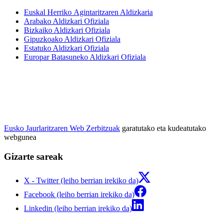
Euskal Herriko Agintaritzaren Aldizkaria
Arabako Aldizkari Ofiziala
Bizkaiko Aldizkari Ofiziala
Gipuzkoako Aldizkari Ofiziala
Estatuko Aldizkari Ofiziala
Europar Batasuneko Aldizkari Ofiziala
Eusko Jaurlaritzaren Web Zerbitzuak
garatutako eta kudeatutako
webgunea
Gizarte sareak
X - Twitter (leiho berrian irekiko da)
Facebook (leiho berrian irekiko da)
Linkedin (leiho berrian irekiko da)