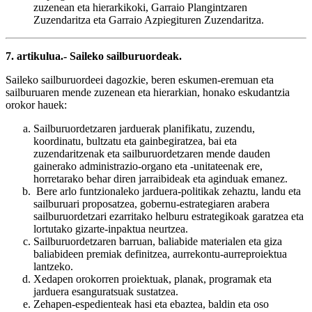
zuzenean eta hierarkikoki, Garraio Plangintzaren
Zuzendaritza eta Garraio Azpiegituren Zuzendaritza.
7. artikulua.- Saileko sailburuordeak.
Saileko sailburuordeei dagozkie, beren eskumen-eremuan eta
sailburuaren mende zuzenean eta hierarkian, honako eskudantzia
orokor hauek:
Sailburuordetzaren jarduerak planifikatu, zuzendu,
koordinatu, bultzatu eta gainbegiratzea, bai eta
zuzendaritzenak eta sailburuordetzaren mende dauden
gainerako administrazio-organo eta -unitateenak ere,
horretarako behar diren jarraibideak eta aginduak emanez.
Bere arlo funtzionaleko jarduera-politikak zehaztu, landu eta
sailburuari proposatzea, gobernu-estrategiaren arabera
sailburuordetzari ezarritako helburu estrategikoak garatzea eta
lortutako gizarte-inpaktua neurtzea.
Sailburuordetzaren barruan, baliabide materialen eta giza
baliabideen premiak definitzea, aurrekontu-aurreproiektua
lantzeko.
Xedapen orokorren proiektuak, planak, programak eta
jarduera esanguratsuak sustatzea.
Zehapen-espedienteak hasi eta ebaztea, baldin eta oso