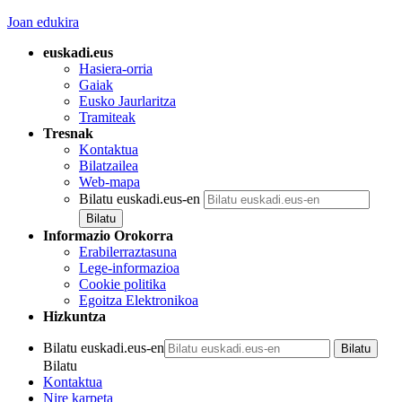
Joan edukira
euskadi.eus
Hasiera-orria
Gaiak
Eusko Jaurlaritza
Tramiteak
Tresnak
Kontaktua
Bilatzailea
Web-mapa
Bilatu euskadi.eus-en
Informazio Orokorra
Erabilerraztasuna
Lege-informazioa
Cookie politika
Egoitza Elektronikoa
Hizkuntza
Bilatu euskadi.eus-en
Bilatu
Kontaktua
Nire karpeta