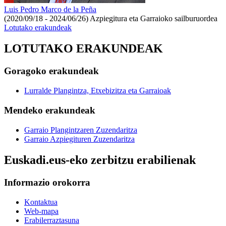
Luis Pedro Marco de la Peña
(2020/09/18 - 2024/06/26)
Azpiegitura eta Garraioko sailburuordea
Lotutako erakundeak
LOTUTAKO ERAKUNDEAK
Goragoko erakundeak
Lurralde Plangintza, Etxebizitza eta Garraioak
Mendeko erakundeak
Garraio Plangintzaren Zuzendaritza
Garraio Azpiegituren Zuzendaritza
Euskadi.eus-eko zerbitzu erabilienak
Informazio orokorra
Kontaktua
Web-mapa
Erabilerraztasuna