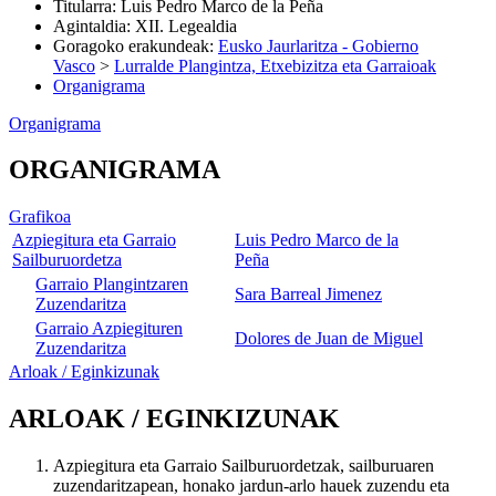
Titularra
:
Luis Pedro Marco de la Peña
Agintaldia
:
XII. Legealdia
Goragoko erakundeak
:
Eusko Jaurlaritza - Gobierno
Vasco
>
Lurralde Plangintza, Etxebizitza eta Garraioak
Organigrama
Organigrama
ORGANIGRAMA
Grafikoa
Azpiegitura eta Garraio
Luis Pedro Marco de la
Sailburuordetza
Peña
Garraio Plangintzaren
Sara Barreal Jimenez
Zuzendaritza
Garraio Azpiegituren
Dolores de Juan de Miguel
Zuzendaritza
Arloak / Eginkizunak
ARLOAK / EGINKIZUNAK
Azpiegitura eta Garraio Sailburuordetzak, sailburuaren
zuzendaritzapean, honako jardun-arlo hauek zuzendu eta