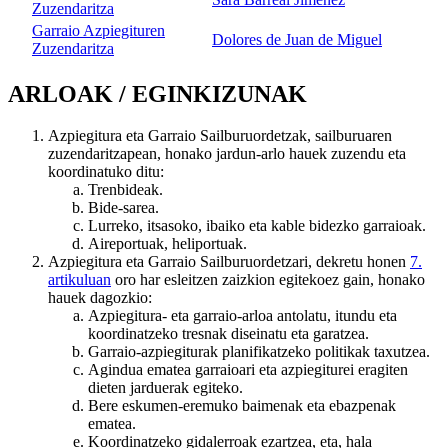
Zuzendaritza
Garraio Azpiegituren
Dolores de Juan de Miguel
Zuzendaritza
ARLOAK / EGINKIZUNAK
Azpiegitura eta Garraio Sailburuordetzak, sailburuaren
zuzendaritzapean, honako jardun-arlo hauek zuzendu eta
koordinatuko ditu:
Trenbideak.
Bide-sarea.
Lurreko, itsasoko, ibaiko eta kable bidezko garraioak.
Aireportuak, heliportuak.
Azpiegitura eta Garraio Sailburuordetzari, dekretu honen
7.
artikuluan
oro har esleitzen zaizkion egitekoez gain, honako
hauek dagozkio:
Azpiegitura- eta garraio-arloa antolatu, itundu eta
koordinatzeko tresnak diseinatu eta garatzea.
Garraio-azpiegiturak planifikatzeko politikak taxutzea.
Agindua ematea garraioari eta azpiegiturei eragiten
dieten jarduerak egiteko.
Bere eskumen-eremuko baimenak eta ebazpenak
ematea.
Koordinatzeko gidalerroak ezartzea, eta, hala