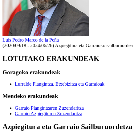
Luis Pedro Marco de la Peña
(2020/09/18 - 2024/06/26)
Azpiegitura eta Garraioko sailburuordea
LOTUTAKO ERAKUNDEAK
Goragoko erakundeak
Lurralde Plangintza, Etxebizitza eta Garraioak
Mendeko erakundeak
Garraio Plangintzaren Zuzendaritza
Garraio Azpiegituren Zuzendaritza
Azpiegitura eta Garraio Sailburuordetza