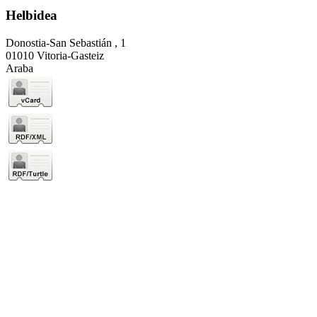
Helbidea
Donostia-San Sebastián , 1
01010 Vitoria-Gasteiz
Araba