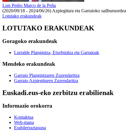
Luis Pedro Marco de la Peña
(2020/09/18 - 2024/06/26)
Azpiegitura eta Garraioko sailburuordea
Lotutako erakundeak
LOTUTAKO ERAKUNDEAK
Goragoko erakundeak
Lurralde Plangintza, Etxebizitza eta Garraioak
Mendeko erakundeak
Garraio Plangintzaren Zuzendaritza
Garraio Azpiegituren Zuzendaritza
Euskadi.eus-eko zerbitzu erabilienak
Informazio orokorra
Kontaktua
Web-mapa
Erabilerraztasuna