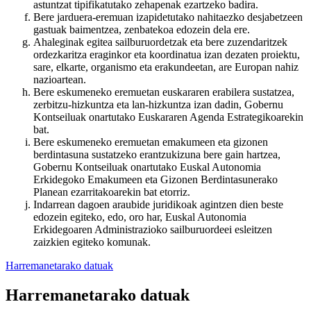
astuntzat tipifikatutako zehapenak ezartzeko badira.
Bere jarduera-eremuan izapidetutako nahitaezko desjabetzeen
gastuak baimentzea, zenbatekoa edozein dela ere.
Ahaleginak egitea sailburuordetzak eta bere zuzendaritzek
ordezkaritza eraginkor eta koordinatua izan dezaten proiektu,
sare, elkarte, organismo eta erakundeetan, are Europan nahiz
nazioartean.
Bere eskumeneko eremuetan euskararen erabilera sustatzea,
zerbitzu-hizkuntza eta lan-hizkuntza izan dadin, Gobernu
Kontseiluak onartutako Euskararen Agenda Estrategikoarekin
bat.
Bere eskumeneko eremuetan emakumeen eta gizonen
berdintasuna sustatzeko erantzukizuna bere gain hartzea,
Gobernu Kontseiluak onartutako Euskal Autonomia
Erkidegoko Emakumeen eta Gizonen Berdintasunerako
Planean ezarritakoarekin bat etorriz.
Indarrean dagoen araubide juridikoak agintzen dien beste
edozein egiteko, edo, oro har, Euskal Autonomia
Erkidegoaren Administrazioko sailburuordeei esleitzen
zaizkien egiteko komunak.
Harremanetarako datuak
Harremanetarako datuak