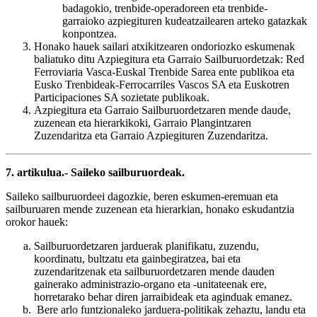
badagokio, trenbide-operadoreen eta trenbide-
garraioko azpiegituren kudeatzailearen arteko gatazkak
konpontzea.
Honako hauek sailari atxikitzearen ondoriozko eskumenak
baliatuko ditu Azpiegitura eta Garraio Sailburuordetzak: Red
Ferroviaria Vasca-Euskal Trenbide Sarea ente publikoa eta
Eusko Trenbideak-Ferrocarriles Vascos SA eta Euskotren
Participaciones SA sozietate publikoak.
Azpiegitura eta Garraio Sailburuordetzaren mende daude,
zuzenean eta hierarkikoki, Garraio Plangintzaren
Zuzendaritza eta Garraio Azpiegituren Zuzendaritza.
7. artikulua.- Saileko sailburuordeak.
Saileko sailburuordeei dagozkie, beren eskumen-eremuan eta
sailburuaren mende zuzenean eta hierarkian, honako eskudantzia
orokor hauek:
Sailburuordetzaren jarduerak planifikatu, zuzendu,
koordinatu, bultzatu eta gainbegiratzea, bai eta
zuzendaritzenak eta sailburuordetzaren mende dauden
gainerako administrazio-organo eta -unitateenak ere,
horretarako behar diren jarraibideak eta aginduak emanez.
Bere arlo funtzionaleko jarduera-politikak zehaztu, landu eta