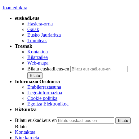
Joan edukira
euskadi.eus
Hasiera-orria
Gaiak
Eusko Jaurlaritza
Tramiteak
Tresnak
Kontaktua
Bilatzailea
Web-mapa
Bilatu euskadi.eus-en
Informazio Orokorra
Erabilerraztasuna
Lege-informazioa
Cookie politika
Egoitza Elektronikoa
Hizkuntza
Bilatu euskadi.eus-en
Bilatu
Kontaktua
Nire karpeta