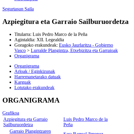
Segurtasun Saila
Azpiegitura eta Garraio Sailburuordetza
Titularra
:
Luis Pedro Marco de la Peña
Agintaldia
:
XII. Legealdia
Goragoko erakundeak
:
Eusko Jaurlaritza - Gobierno
Vasco
>
Lurralde Plangintza, Etxebizitza eta Garraioak
Organigrama
Organigrama
Arloak / Eginkizunak
Harremanetarako datuak
Karguak
Lotutako erakundeak
ORGANIGRAMA
Grafikoa
Azpiegitura eta Garraio
Luis Pedro Marco de la
Sailburuordetza
Peña
Garraio Plangintzaren
Sara Barreal Jimenez