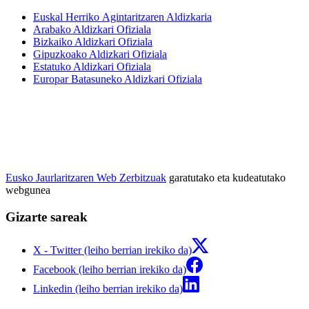
Euskal Herriko Agintaritzaren Aldizkaria
Arabako Aldizkari Ofiziala
Bizkaiko Aldizkari Ofiziala
Gipuzkoako Aldizkari Ofiziala
Estatuko Aldizkari Ofiziala
Europar Batasuneko Aldizkari Ofiziala
Eusko Jaurlaritzaren Web Zerbitzuak
garatutako eta kudeatutako
webgunea
Gizarte sareak
X - Twitter (leiho berrian irekiko da)
Facebook (leiho berrian irekiko da)
Linkedin (leiho berrian irekiko da)