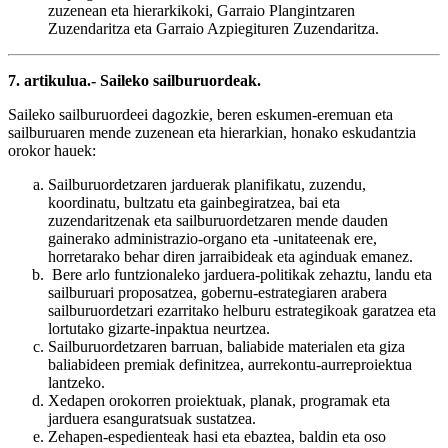
zuzenean eta hierarkikoki, Garraio Plangintzaren
Zuzendaritza eta Garraio Azpiegituren Zuzendaritza.
7. artikulua.- Saileko sailburuordeak.
Saileko sailburuordeei dagozkie, beren eskumen-eremuan eta
sailburuaren mende zuzenean eta hierarkian, honako eskudantzia
orokor hauek:
Sailburuordetzaren jarduerak planifikatu, zuzendu,
koordinatu, bultzatu eta gainbegiratzea, bai eta
zuzendaritzenak eta sailburuordetzaren mende dauden
gainerako administrazio-organo eta -unitateenak ere,
horretarako behar diren jarraibideak eta aginduak emanez.
Bere arlo funtzionaleko jarduera-politikak zehaztu, landu eta
sailburuari proposatzea, gobernu-estrategiaren arabera
sailburuordetzari ezarritako helburu estrategikoak garatzea eta
lortutako gizarte-inpaktua neurtzea.
Sailburuordetzaren barruan, baliabide materialen eta giza
baliabideen premiak definitzea, aurrekontu-aurreproiektua
lantzeko.
Xedapen orokorren proiektuak, planak, programak eta
jarduera esanguratsuak sustatzea.
Zehapen-espedienteak hasi eta ebaztea, baldin eta oso