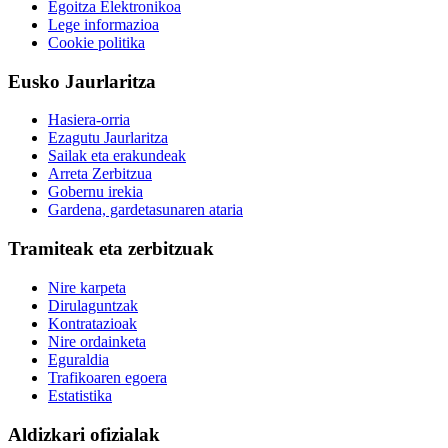
Egoitza Elektronikoa
Lege informazioa
Cookie politika
Eusko Jaurlaritza
Hasiera-orria
Ezagutu Jaurlaritza
Sailak eta erakundeak
Arreta Zerbitzua
Gobernu irekia
Gardena, gardetasunaren ataria
Tramiteak eta zerbitzuak
Nire karpeta
Dirulaguntzak
Kontratazioak
Nire ordainketa
Eguraldia
Trafikoaren egoera
Estatistika
Aldizkari ofizialak