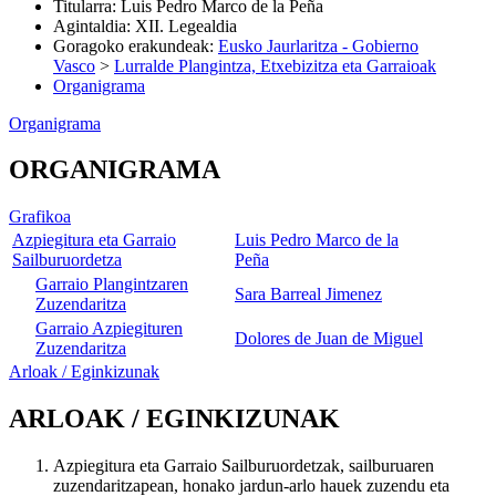
Titularra
:
Luis Pedro Marco de la Peña
Agintaldia
:
XII. Legealdia
Goragoko erakundeak
:
Eusko Jaurlaritza - Gobierno
Vasco
>
Lurralde Plangintza, Etxebizitza eta Garraioak
Organigrama
Organigrama
ORGANIGRAMA
Grafikoa
Azpiegitura eta Garraio
Luis Pedro Marco de la
Sailburuordetza
Peña
Garraio Plangintzaren
Sara Barreal Jimenez
Zuzendaritza
Garraio Azpiegituren
Dolores de Juan de Miguel
Zuzendaritza
Arloak / Eginkizunak
ARLOAK / EGINKIZUNAK
Azpiegitura eta Garraio Sailburuordetzak, sailburuaren
zuzendaritzapean, honako jardun-arlo hauek zuzendu eta