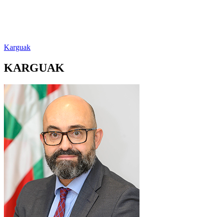
Karguak
KARGUAK