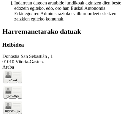
Indarrean dagoen araubide juridikoak agintzen dien beste
edozein egiteko, edo, oro har, Euskal Autonomia
Erkidegoaren Administrazioko sailburuordeei esleitzen
zaizkien egiteko komunak.
Harremanetarako datuak
Helbidea
Donostia-San Sebastián , 1
01010 Vitoria-Gasteiz
Araba