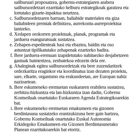
sailburuari proposatzea, gobernu-estrategiaren arabera
sailburuordetzari ezarritako helburu estrategikoak garatzea eta
lortutako gizarte-inpaktua neurtzea.
Sailburuordetzaren barruan, baliabide materialen eta giza
baliabideen premiak definitzea, aurrekontu-aurreproiektua
lantzeko.
Xedapen orokorren proiektuak, planak, programak eta
jarduera esanguratsuak sustatzea.
Zehapen-espedienteak hasi eta ebaztea, baldin eta oso
astuntzat tipifikatutako zehapenak ezartzeko badira.
Bere jarduera-eremuan izapidetutako nahitaezko desjabetzeen
gastuak baimentzea, zenbatekoa edozein dela ere.
Ahaleginak egitea sailburuordetzak eta bere zuzendaritzek
ordezkaritza eraginkor eta koordinatua izan dezaten proiektu,
sare, elkarte, organismo eta erakundeetan, are Europan nahiz
nazioartean.
Bere eskumeneko eremuetan euskararen erabilera sustatzea,
zerbitzu-hizkuntza eta lan-hizkuntza izan dadin, Gobernu
Kontseiluak onartutako Euskararen Agenda Estrategikoarekin
bat.
Bere eskumeneko eremuetan emakumeen eta gizonen
berdintasuna sustatzeko erantzukizuna bere gain hartzea,
Gobernu Kontseiluak onartutako Euskal Autonomia
Erkidegoko Emakumeen eta Gizonen Berdintasunerako
Planean ezarritakoarekin bat etorriz.