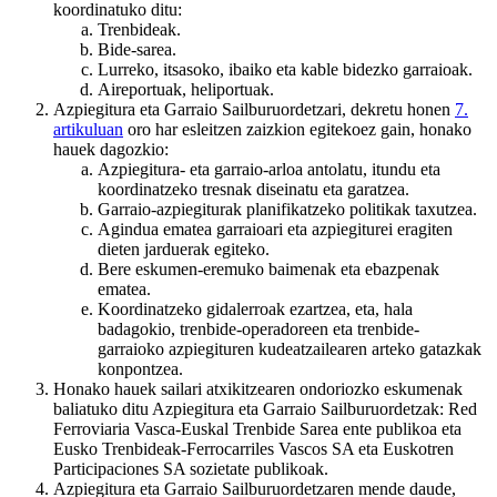
koordinatuko ditu:
Trenbideak.
Bide-sarea.
Lurreko, itsasoko, ibaiko eta kable bidezko garraioak.
Aireportuak, heliportuak.
Azpiegitura eta Garraio Sailburuordetzari, dekretu honen
7.
artikuluan
oro har esleitzen zaizkion egitekoez gain, honako
hauek dagozkio:
Azpiegitura- eta garraio-arloa antolatu, itundu eta
koordinatzeko tresnak diseinatu eta garatzea.
Garraio-azpiegiturak planifikatzeko politikak taxutzea.
Agindua ematea garraioari eta azpiegiturei eragiten
dieten jarduerak egiteko.
Bere eskumen-eremuko baimenak eta ebazpenak
ematea.
Koordinatzeko gidalerroak ezartzea, eta, hala
badagokio, trenbide-operadoreen eta trenbide-
garraioko azpiegituren kudeatzailearen arteko gatazkak
konpontzea.
Honako hauek sailari atxikitzearen ondoriozko eskumenak
baliatuko ditu Azpiegitura eta Garraio Sailburuordetzak: Red
Ferroviaria Vasca-Euskal Trenbide Sarea ente publikoa eta
Eusko Trenbideak-Ferrocarriles Vascos SA eta Euskotren
Participaciones SA sozietate publikoak.
Azpiegitura eta Garraio Sailburuordetzaren mende daude,