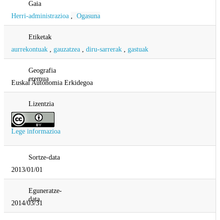
Gaia
Herri-administrazioa
,
Ogasuna
Etiketak
aurrekontuak
,
gauzatzea
,
diru-sarrerak
,
gastuak
Geografia
eremua
Euskal Autonomia Erkidegoa
Lizentzia
Lege informazioa
Sortze-data
2013/01/01
Eguneratze-
data
2014/03/31