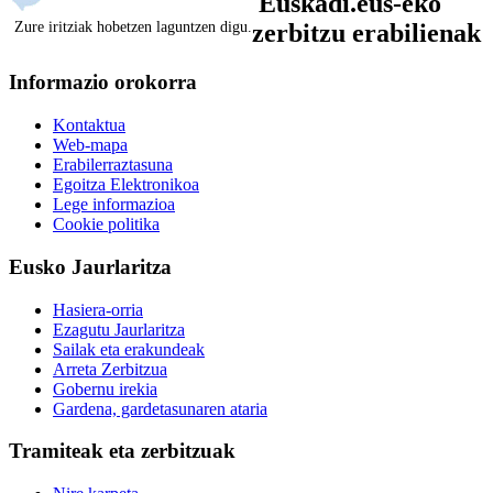
Euskadi.eus-eko
Zure iritziak hobetzen laguntzen digu.
zerbitzu erabilienak
Informazio orokorra
Kontaktua
Web-mapa
Erabilerraztasuna
Egoitza Elektronikoa
Lege informazioa
Cookie politika
Eusko Jaurlaritza
Hasiera-orria
Ezagutu Jaurlaritza
Sailak eta erakundeak
Arreta Zerbitzua
Gobernu irekia
Gardena, gardetasunaren ataria
Tramiteak eta zerbitzuak