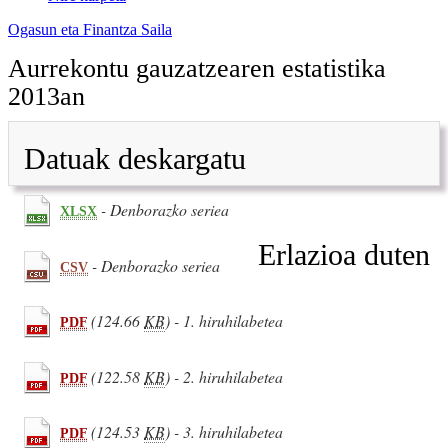
Ogasun eta Finantza Saila
Aurrekontu gauzatzearen estatistika
2013an
Datuak deskargatu
- Denborazko seriea
XLSX
Erlazioa duten
- Denborazko seriea
CSV
(124.66
KB
) - 1. hiruhilabetea
PDF
(122.58
KB
) - 2. hiruhilabetea
PDF
(124.53
KB
) - 3. hiruhilabetea
PDF