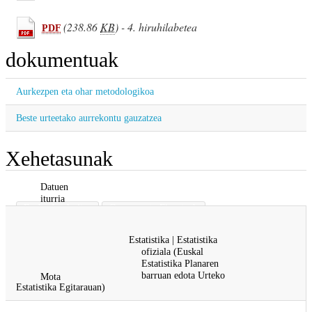
(238.86
KB
) - 4. hiruhilabetea
PDF
dokumentuak
Aurkezpen eta ohar metodologikoa
Beste urteetako aurrekontu gauzatzea
Xehetasunak
Datuen
iturria
Eusko Jaurlaritza
Ogasuna eta Finantzak
Arabako Foru Aldundia
Estatistika | Estatistika
Bizkaiko Foru Aldundia
ofiziala (Euskal
Gipuzkoako Foru Aldundia
Estatistika Planaren
barruan edota Urteko
Mota
Estatistika Egitarauan)