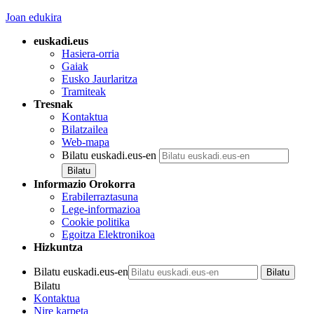
Joan edukira
euskadi.eus
Hasiera-orria
Gaiak
Eusko Jaurlaritza
Tramiteak
Tresnak
Kontaktua
Bilatzailea
Web-mapa
Bilatu euskadi.eus-en
Informazio Orokorra
Erabilerraztasuna
Lege-informazioa
Cookie politika
Egoitza Elektronikoa
Hizkuntza
Bilatu euskadi.eus-en
Bilatu
Kontaktua
Nire karpeta