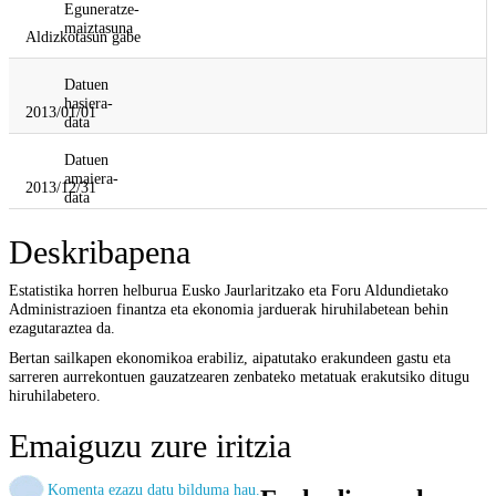
Eguneratze-
maiztasuna
Aldizkotasun gabe
Datuen
hasiera-
2013/01/01
data
Datuen
amaiera-
2013/12/31
data
Deskribapena
Estatistika horren helburua Eusko Jaurlaritzako eta Foru Aldundietako
Administrazioen finantza eta ekonomia jarduerak hiruhilabetean behin
ezagutaraztea da.
Bertan sailkapen ekonomikoa erabiliz, aipatutako erakundeen gastu eta
sarreren aurrekontuen gauzatzearen zenbateko metatuak erakutsiko ditugu
hiruhilabetero.
Emaiguzu zure iritzia
Komenta ezazu datu bilduma hau.