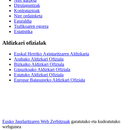
Nire karpeta
Dirulaguntzak
Kontratazioak
Nire ordainketa
Eguraldia
Trafikoaren egoera
Estatistika
Aldizkari ofizialak
Euskal Herriko Agintaritzaren Aldizkaria
Arabako Aldizkari Ofiziala
Bizkaiko Aldizkari Ofiziala
Gipuzkoako Aldizkari Ofiziala
Estatuko Aldizkari Ofiziala
Europar Batasuneko Aldizkari Ofiziala
Eusko Jaurlaritzaren Web Zerbitzuak
garatutako eta kudeatutako
webgunea