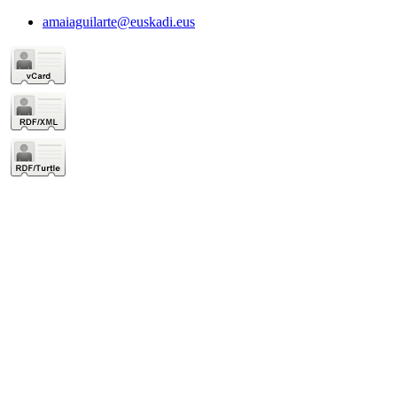
amaiaguilarte@euskadi.eus