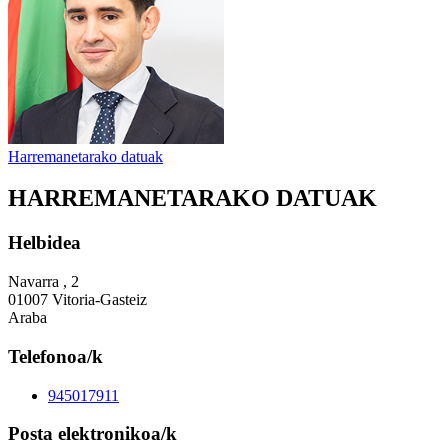
Harremanetarako datuak
HARREMANETARAKO DATUAK
Helbidea
Navarra , 2
01007 Vitoria-Gasteiz
Araba
Telefonoa/k
945017911
Posta elektronikoa/k