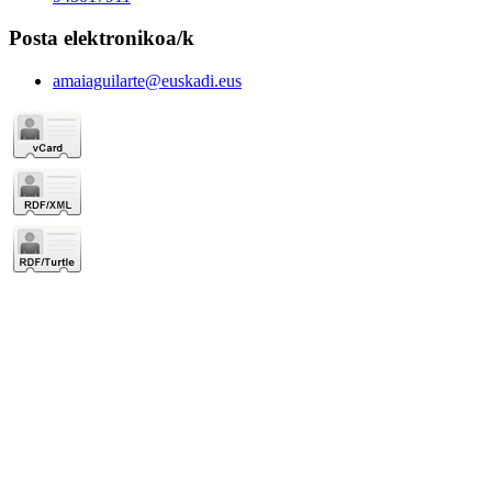
Posta elektronikoa/k
amaiaguilarte@euskadi.eus