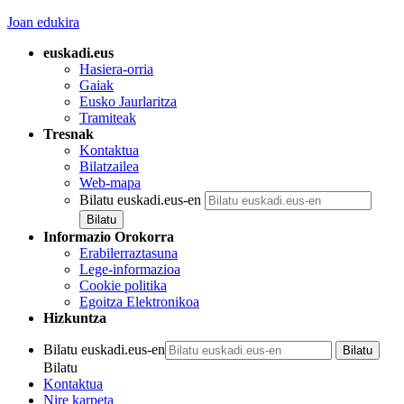
Joan edukira
euskadi.eus
Hasiera-orria
Gaiak
Eusko Jaurlaritza
Tramiteak
Tresnak
Kontaktua
Bilatzailea
Web-mapa
Bilatu euskadi.eus-en
Informazio Orokorra
Erabilerraztasuna
Lege-informazioa
Cookie politika
Egoitza Elektronikoa
Hizkuntza
Bilatu euskadi.eus-en
Bilatu
Kontaktua
Nire karpeta