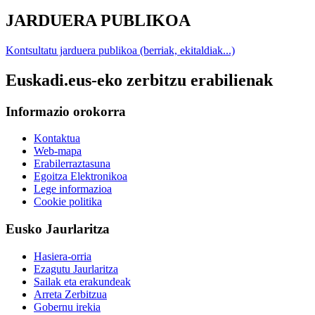
JARDUERA PUBLIKOA
Kontsultatu jarduera publikoa (berriak, ekitaldiak...)
Euskadi.eus-eko zerbitzu erabilienak
Informazio orokorra
Kontaktua
Web-mapa
Erabilerraztasuna
Egoitza Elektronikoa
Lege informazioa
Cookie politika
Eusko Jaurlaritza
Hasiera-orria
Ezagutu Jaurlaritza
Sailak eta erakundeak
Arreta Zerbitzua
Gobernu irekia