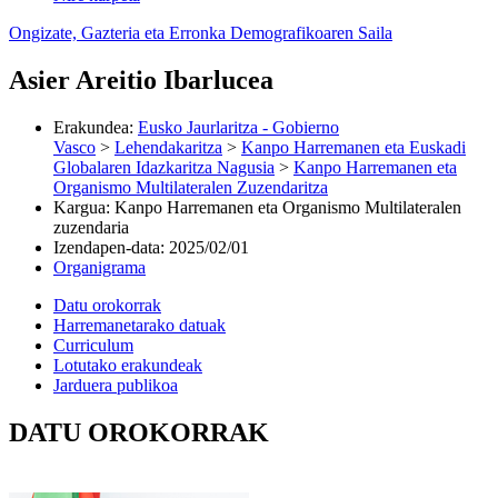
Ongizate, Gazteria eta Erronka Demografikoaren Saila
Asier Areitio Ibarlucea
Erakundea
:
Eusko Jaurlaritza - Gobierno
Vasco
>
Lehendakaritza
>
Kanpo Harremanen eta Euskadi
Globalaren Idazkaritza Nagusia
>
Kanpo Harremanen eta
Organismo Multilateralen Zuzendaritza
Kargua
:
Kanpo Harremanen eta Organismo Multilateralen
zuzendaria
Izendapen-data
:
2025/02/01
Organigrama
Datu orokorrak
Harremanetarako datuak
Curriculum
Lotutako erakundeak
Jarduera publikoa
DATU OROKORRAK