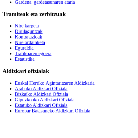
Gardena, gardetasunaren ataria
Tramiteak eta zerbitzuak
Nire karpeta
Dirulaguntzak
Kontratazioak
Nire ordainketa
Eguraldia
Trafikoaren egoera
Estatistika
Aldizkari ofizialak
Euskal Herriko Agintaritzaren Aldizkaria
Arabako Aldizkari Ofiziala
Bizkaiko Aldizkari Ofiziala
Gipuzkoako Aldizkari Ofiziala
Estatuko Aldizkari Ofiziala
Europar Batasuneko Aldizkari Ofiziala