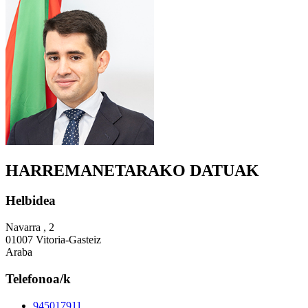
HARREMANETARAKO DATUAK
Helbidea
Navarra , 2
01007 Vitoria-Gasteiz
Araba
Telefonoa/k
945017911