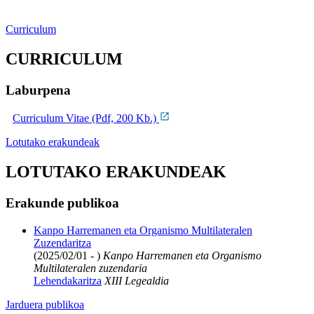
Curriculum
CURRICULUM
Laburpena
Curriculum Vitae (Pdf, 200 Kb.)
Lotutako erakundeak
LOTUTAKO ERAKUNDEAK
Erakunde publikoa
Kanpo Harremanen eta Organismo Multilateralen
Zuzendaritza
(2025/02/01 - )
Kanpo Harremanen eta Organismo
Multilateralen zuzendaria
Lehendakaritza
XIII Legealdia
Jarduera publikoa