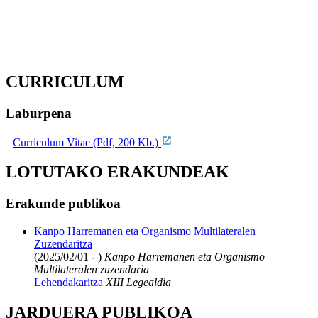
CURRICULUM
Laburpena
Curriculum Vitae (Pdf, 200 Kb.)
LOTUTAKO ERAKUNDEAK
Erakunde publikoa
Kanpo Harremanen eta Organismo Multilateralen
Zuzendaritza
(2025/02/01 - )
Kanpo Harremanen eta Organismo
Multilateralen zuzendaria
Lehendakaritza
XIII Legealdia
JARDUERA PUBLIKOA