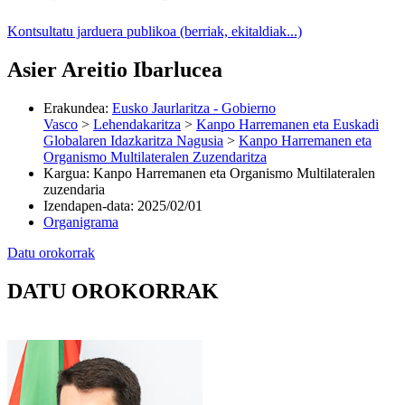
Kontsultatu jarduera publikoa (berriak, ekitaldiak...)
Asier Areitio Ibarlucea
Erakundea
:
Eusko Jaurlaritza - Gobierno
Vasco
>
Lehendakaritza
>
Kanpo Harremanen eta Euskadi
Globalaren Idazkaritza Nagusia
>
Kanpo Harremanen eta
Organismo Multilateralen Zuzendaritza
Kargua
:
Kanpo Harremanen eta Organismo Multilateralen
zuzendaria
Izendapen-data
:
2025/02/01
Organigrama
Datu orokorrak
DATU OROKORRAK