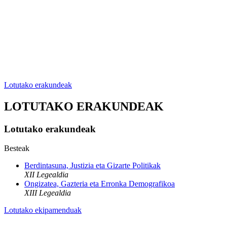
Lotutako erakundeak
LOTUTAKO ERAKUNDEAK
Lotutako erakundeak
Besteak
Berdintasuna, Justizia eta Gizarte Politikak
XII Legealdia
Ongizatea, Gazteria eta Erronka Demografikoa
XIII Legealdia
Lotutako ekipamenduak