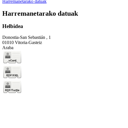
Harremanetarako datuak
Harremanetarako datuak
Helbidea
Donostia-San Sebastián , 1
01010 Vitoria-Gasteiz
Araba