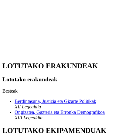
LOTUTAKO ERAKUNDEAK
Lotutako erakundeak
Besteak
Berdintasuna, Justizia eta Gizarte Politikak
XII Legealdia
Ongizatea, Gazteria eta Erronka Demografikoa
XIII Legealdia
LOTUTAKO EKIPAMENDUAK