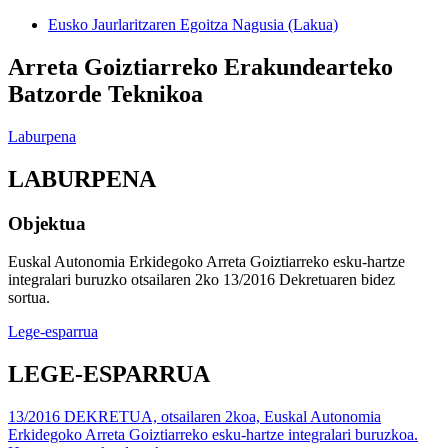
Eusko Jaurlaritzaren Egoitza Nagusia (Lakua)
Arreta Goiztiarreko Erakundearteko
Batzorde Teknikoa
Laburpena
LABURPENA
Objektua
Euskal Autonomia Erkidegoko Arreta Goiztiarreko esku-hartze
integralari buruzko otsailaren 2ko 13/2016 Dekretuaren bidez
sortua.
Lege-esparrua
LEGE-ESPARRUA
13/2016 DEKRETUA, otsailaren 2koa, Euskal Autonomia
Erkidegoko Arreta Goiztiarreko esku-hartze integralari buruzkoa.