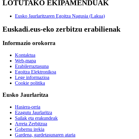
LOTUTAKO EKIPAMENDUAK
Eusko Jaurlaritzaren Egoitza Nagusia (Lakua)
Euskadi.eus-eko zerbitzu erabilienak
Informazio orokorra
Kontaktua
Web-mapa
Erabilerraztasuna
Egoitza Elektronikoa
Lege informazioa
Cookie politika
Eusko Jaurlaritza
Hasiera-orria
Ezagutu Jaurlaritza
Sailak eta erakundeak
Arreta Zerbitzua
Gobernu irekia
Gardena, gardetasunaren ataria