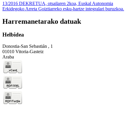
13/2016 DEKRETUA, otsailaren 2koa, Euskal Autonomia
Erkidegoko Arreta Goiztiarreko esku-hartze integralari buruzkoa.
Harremanetarako datuak
Helbidea
Donostia-San Sebastián , 1
01010 Vitoria-Gasteiz
Araba