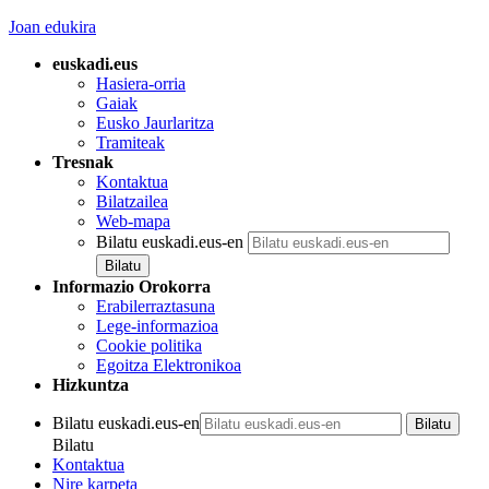
Joan edukira
euskadi.eus
Hasiera-orria
Gaiak
Eusko Jaurlaritza
Tramiteak
Tresnak
Kontaktua
Bilatzailea
Web-mapa
Bilatu euskadi.eus-en
Informazio Orokorra
Erabilerraztasuna
Lege-informazioa
Cookie politika
Egoitza Elektronikoa
Hizkuntza
Bilatu euskadi.eus-en
Bilatu
Kontaktua
Nire karpeta