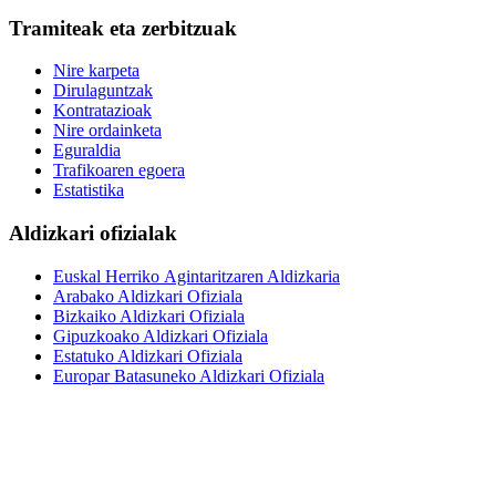
Tramiteak eta zerbitzuak
Nire karpeta
Dirulaguntzak
Kontratazioak
Nire ordainketa
Eguraldia
Trafikoaren egoera
Estatistika
Aldizkari ofizialak
Euskal Herriko Agintaritzaren Aldizkaria
Arabako Aldizkari Ofiziala
Bizkaiko Aldizkari Ofiziala
Gipuzkoako Aldizkari Ofiziala
Estatuko Aldizkari Ofiziala
Europar Batasuneko Aldizkari Ofiziala