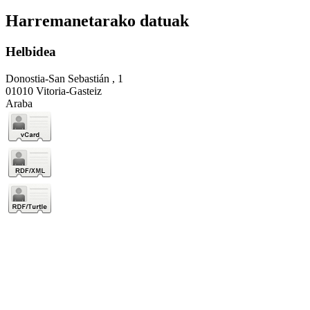
Harremanetarako datuak
Helbidea
Donostia-San Sebastián , 1
01010 Vitoria-Gasteiz
Araba