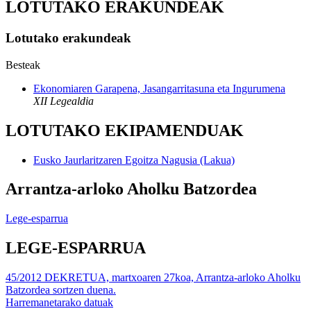
LOTUTAKO ERAKUNDEAK
Lotutako erakundeak
Besteak
Ekonomiaren Garapena, Jasangarritasuna eta Ingurumena
XII Legealdia
LOTUTAKO EKIPAMENDUAK
Eusko Jaurlaritzaren Egoitza Nagusia (Lakua)
Arrantza-arloko Aholku Batzordea
Lege-esparrua
LEGE-ESPARRUA
45/2012 DEKRETUA, martxoaren 27koa, Arrantza-arloko Aholku
Batzordea sortzen duena.
Harremanetarako datuak