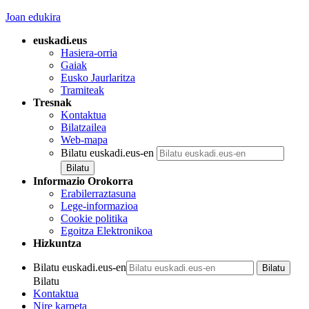
Joan edukira
euskadi.eus
Hasiera-orria
Gaiak
Eusko Jaurlaritza
Tramiteak
Tresnak
Kontaktua
Bilatzailea
Web-mapa
Bilatu euskadi.eus-en
Informazio Orokorra
Erabilerraztasuna
Lege-informazioa
Cookie politika
Egoitza Elektronikoa
Hizkuntza
Bilatu euskadi.eus-en
Bilatu
Kontaktua
Nire karpeta