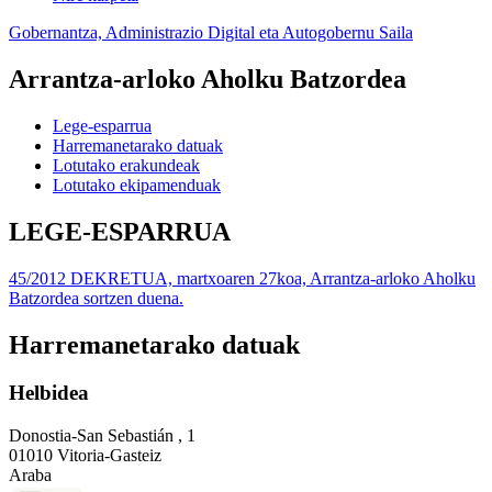
Gobernantza, Administrazio Digital eta Autogobernu Saila
Arrantza-arloko Aholku Batzordea
Lege-esparrua
Harremanetarako datuak
Lotutako erakundeak
Lotutako ekipamenduak
LEGE-ESPARRUA
45/2012 DEKRETUA, martxoaren 27koa, Arrantza-arloko Aholku
Batzordea sortzen duena.
Harremanetarako datuak
Helbidea
Donostia-San Sebastián , 1
01010 Vitoria-Gasteiz
Araba