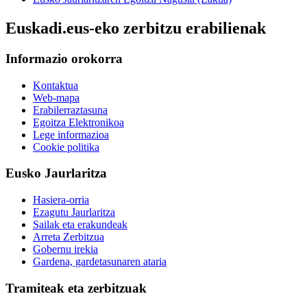
Euskadi.eus-eko zerbitzu erabilienak
Informazio orokorra
Kontaktua
Web-mapa
Erabilerraztasuna
Egoitza Elektronikoa
Lege informazioa
Cookie politika
Eusko Jaurlaritza
Hasiera-orria
Ezagutu Jaurlaritza
Sailak eta erakundeak
Arreta Zerbitzua
Gobernu irekia
Gardena, gardetasunaren ataria
Tramiteak eta zerbitzuak