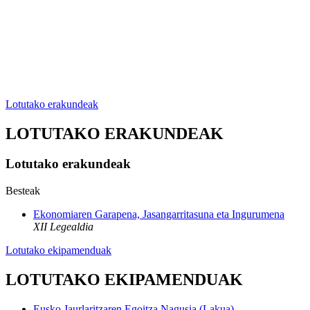
Lotutako erakundeak
LOTUTAKO ERAKUNDEAK
Lotutako erakundeak
Besteak
Ekonomiaren Garapena, Jasangarritasuna eta Ingurumena
XII Legealdia
Lotutako ekipamenduak
LOTUTAKO EKIPAMENDUAK
Eusko Jaurlaritzaren Egoitza Nagusia (Lakua)