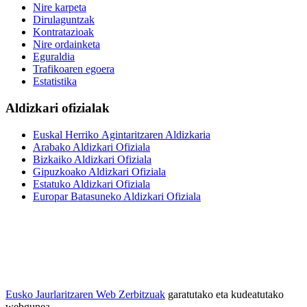
Nire karpeta
Dirulaguntzak
Kontratazioak
Nire ordainketa
Eguraldia
Trafikoaren egoera
Estatistika
Aldizkari ofizialak
Euskal Herriko Agintaritzaren Aldizkaria
Arabako Aldizkari Ofiziala
Bizkaiko Aldizkari Ofiziala
Gipuzkoako Aldizkari Ofiziala
Estatuko Aldizkari Ofiziala
Europar Batasuneko Aldizkari Ofiziala
Eusko Jaurlaritzaren Web Zerbitzuak
garatutako eta kudeatutako
webgunea