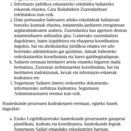
Informazio publikoa eskuratzeko eskubidea baliatzeko
eskaerak ebaztea, Giza Baliabideen Zuzendaritzari
esleitutakoa izan ezik.
Datu pertsonalen babesaren arloko eskubideak baliatzeari
buruzko kontuak ebaztea, tratamendu-jardueren erregistroan
argitaratutakoaren arabera, Zuzendaritza hau agertzen denean
tratamenduaren arduradun gisa. Gainerako zuzendaritzei
dagokienez, haien izapidetzea eta ebazpena koordinatzea
dagokio, bai eta aholkularitza juridikoa ematea ere arlo
horretako administrazio-gai guztietan, datuak babesteko
ordezkariarekin koordinatuta eta haren gainbegiradapean.
Sailaren eremuan herritarrei arreta emateko bigarren maila
bermatzea, Zuzenean zerbitzuarekin koordinatuta, bai eta
herritarren iradokizunak, kexak eta informazio-eskaerak
kudeatzea ere.
Segurtasun Sailaren interes orokorreko dokumentu-
informazioko zerbitzua kudeatzea, Segurtasun
Administrazioaren eremua izan ezik.
Hauteskunde-prozesuen kudeaketaren eremuan, egiteko hauek
dagozkio:
Eusko Legebiltzarrerako hauteskunde-prozesuaren garapena
planifikatu, kudeatu eta koordinatzea, hauteskunde-legeak
Segurtasun Sailari emandako eskudantzien barruan,