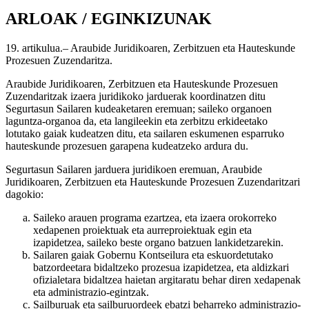
ARLOAK / EGINKIZUNAK
19. artikulua.– Araubide Juridikoaren, Zerbitzuen eta Hauteskunde
Prozesuen Zuzendaritza.
Araubide Juridikoaren, Zerbitzuen eta Hauteskunde Prozesuen
Zuzendaritzak izaera juridikoko jarduerak koordinatzen ditu
Segurtasun Sailaren kudeaketaren eremuan; saileko organoen
laguntza-organoa da, eta langileekin eta zerbitzu erkideetako
lotutako gaiak kudeatzen ditu, eta sailaren eskumenen esparruko
hauteskunde prozesuen garapena kudeatzeko ardura du.
Segurtasun Sailaren jarduera juridikoen eremuan, Araubide
Juridikoaren, Zerbitzuen eta Hauteskunde Prozesuen Zuzendaritzari
dagokio:
Saileko arauen programa ezartzea, eta izaera orokorreko
xedapenen proiektuak eta aurreproiektuak egin eta
izapidetzea, saileko beste organo batzuen lankidetzarekin.
Sailaren gaiak Gobernu Kontseilura eta eskuordetutako
batzordeetara bidaltzeko prozesua izapidetzea, eta aldizkari
ofizialetara bidaltzea haietan argitaratu behar diren xedapenak
eta administrazio-egintzak.
Sailburuak eta sailburuordeek ebatzi beharreko administrazio-