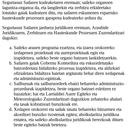
Segurtasun Sailaren kudeaketaren eremuan; saileko organoen
laguntza-organoa da, eta langileekin eta zerbitzu erkideetako
lotutako gaiak kudeatzen ditu, eta sailaren eskumenen esparruko
hauteskunde prozesuen garapena kudeatzeko ardura du.
Segurtasun Sailaren jarduera juridikoen eremuan, Araubide
Juridikoaren, Zerbitzuen eta Hauteskunde Prozesuen Zuzendaritzari
dagokio:
Saileko arauen programa ezartzea, eta izaera orokorreko
xedapenen proiektuak eta aurreproiektuak egin eta
izapidetzea, saileko beste organo batzuen lankidetzarekin.
Sailaren gaiak Gobernu Kontseilura eta eskuordetutako
batzordeetara bidaltzeko prozesua izapidetzea, eta aldizkari
ofizialetara bidaltzea haietan argitaratu behar diren xedapenak
eta administrazio-egintzak.
Sailburuak eta sailburuordeek ebatzi beharreko administrazio-
prozedurak izapidetzea, beste organo batzuei esleitzen ez
bazaizkie; bai eta Larrialdiei Aurre Egiteko eta
Meteorologiako Zuzendaritzari dagozkion zehatzeko ahalari
eta tasak kobratzeari buruzkoak ere.
Xedapen orokorrei eta sailak sinatu beharreko hitzarmen eta
akordioei buruzko txostenak egitea; aholkularitza juridikoa
ematea, eta saileko aholkularitza juridikoak berezkoak dituen
beste egiteko batzuk betetzea.