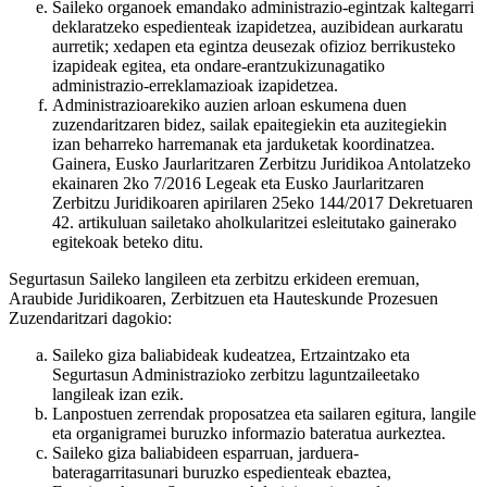
Saileko organoek emandako administrazio-egintzak kaltegarri
deklaratzeko espedienteak izapidetzea, auzibidean aurkaratu
aurretik; xedapen eta egintza deusezak ofizioz berrikusteko
izapideak egitea, eta ondare-erantzukizunagatiko
administrazio-erreklamazioak izapidetzea.
Administrazioarekiko auzien arloan eskumena duen
zuzendaritzaren bidez, sailak epaitegiekin eta auzitegiekin
izan beharreko harremanak eta jarduketak koordinatzea.
Gainera, Eusko Jaurlaritzaren Zerbitzu Juridikoa Antolatzeko
ekainaren 2ko 7/2016 Legeak eta Eusko Jaurlaritzaren
Zerbitzu Juridikoaren apirilaren 25eko 144/2017 Dekretuaren
42. artikuluan sailetako aholkularitzei esleitutako gainerako
egitekoak beteko ditu.
Segurtasun Saileko langileen eta zerbitzu erkideen eremuan,
Araubide Juridikoaren, Zerbitzuen eta Hauteskunde Prozesuen
Zuzendaritzari dagokio:
Saileko giza baliabideak kudeatzea, Ertzaintzako eta
Segurtasun Administrazioko zerbitzu laguntzaileetako
langileak izan ezik.
Lanpostuen zerrendak proposatzea eta sailaren egitura, langile
eta organigramei buruzko informazio bateratua aurkeztea.
Saileko giza baliabideen esparruan, jarduera-
bateragarritasunari buruzko espedienteak ebaztea,