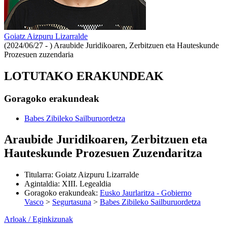
Goiatz Aizpuru Lizarralde
(2024/06/27 - )
Araubide Juridikoaren, Zerbitzuen eta Hauteskunde
Prozesuen zuzendaria
LOTUTAKO ERAKUNDEAK
Goragoko erakundeak
Babes Zibileko Sailburuordetza
Araubide Juridikoaren, Zerbitzuen eta
Hauteskunde Prozesuen Zuzendaritza
Titularra
:
Goiatz Aizpuru Lizarralde
Agintaldia
:
XIII. Legealdia
Goragoko erakundeak
:
Eusko Jaurlaritza - Gobierno
Vasco
>
Segurtasuna
>
Babes Zibileko Sailburuordetza
Arloak / Eginkizunak