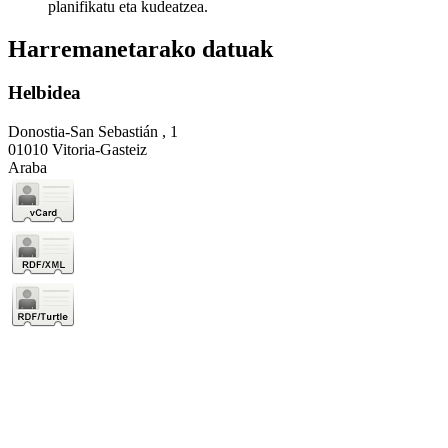
planifikatu eta kudeatzea.
Harremanetarako datuak
Helbidea
Donostia-San Sebastián , 1
01010 Vitoria-Gasteiz
Araba