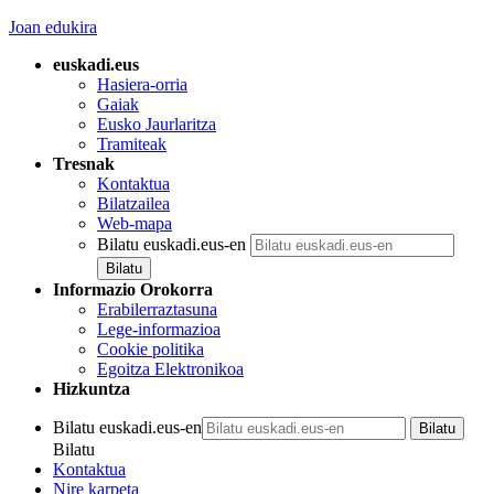
Joan edukira
euskadi.eus
Hasiera-orria
Gaiak
Eusko Jaurlaritza
Tramiteak
Tresnak
Kontaktua
Bilatzailea
Web-mapa
Bilatu euskadi.eus-en
Informazio Orokorra
Erabilerraztasuna
Lege-informazioa
Cookie politika
Egoitza Elektronikoa
Hizkuntza
Bilatu euskadi.eus-en
Bilatu
Kontaktua
Nire karpeta