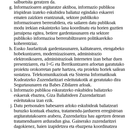
salbuetsita geratzen da.
Informazioaren argitaratze aktiboa, informazio publikoa
irispidean izateko eskubidea baliatuz egindako eskaerei
ematen zaizkien erantzunak, sektore publikoko
informazioaren berrerabilera, eta sailaren datu publikoak
modu irekian eskaintzeko lana koordinatu eta horien guztien
jarraipena egitea, betiere gardentasunaren eta sektore
publikoko informazioa berrerabiltzearen politikarekiko
koherentziaz.
Eusko Jaurlaritzak gardentasunaren, kalitatearen, etengabeko
hobekuntzaren, modernizazioaren, administrazio
elektronikoaren, administrazioak Interneten izan behar duen
presentziaren, eta I+G eta Berrikuntzaren arloetan garatutako
proiektu orokorretan parte hartzea, eta proiektu horiek sailean
sustatzea. Telekomunikazioak eta Sistema Informatikoak
Kudeatzeko Zuzendaritzari esleitutakotik at geratutako dira
Segurtasunaren eta Babes Zibilaren arloak.
Informazio publikoa eskuratzeko eskubidea baliatzeko
eskaerak ebaztea, Giza Baliabideen Zuzendaritzari
esleitutakoa izan ezik.
Datu pertsonalen babesaren arloko eskubideak baliatzeari
buruzko kontuak ebaztea, tratamendu-jardueren erregistroan
argitaratutakoaren arabera, Zuzendaritza hau agertzen denean
tratamenduaren arduradun gisa. Gainerako zuzendaritzei
dagokienez, haien izapidetzea eta ebazpena koordinatzea