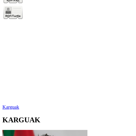
Karguak
KARGUAK