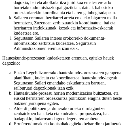
dagokio, bai eta aholkularitza juridikoa ematea ere arlo
horretako administrazio-gai guztietan, datuak babesteko
ordezkariarekin koordinatuta eta haren gainbegiradapean.
Sailaren eremuan herritarrei arreta emateko bigarren maila
bermatzea, Zuzenean zerbitzuarekin koordinatuta, bai eta
herritarren iradokizunak, kexak eta informazio-eskaerak
kudeatzea ere.
Segurtasun Sailaren interes orokorreko dokumentu-
informazioko zerbitzua kudeatzea, Segurtasun
Administrazioaren eremua izan ezik.
Hauteskunde-prozesuen kudeaketaren eremuan, egiteko hauek
dagozkio:
Eusko Legebiltzarrerako hauteskunde-prozesuaren garapena
planifikatu, kudeatu eta koordinatzea, hauteskunde-legeak
Segurtasun Sailari emandako eskudantzien barruan,
sailburuari dagozkionak izan ezik.
Hauteskunde-prozesu horien modernizazioa bultzatzea, eta
euskal herritarren ordezkaritza politikoan eragina duten beste
batzuen jarraipena egitea.
Alderdi politikoen jardunerako urteko dirulaguntzen
zenbatekoen banaketa eta kudeaketa proposatzea, hala
badagokio, indarrean dagoen legeriaren arabera.
Erreferendumak eta kontsultak egiteko behar diren jarduerak