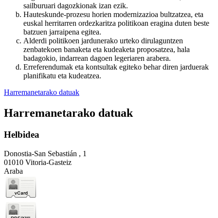
sailburuari dagozkionak izan ezik.
Hauteskunde-prozesu horien modernizazioa bultzatzea, eta
euskal herritarren ordezkaritza politikoan eragina duten beste
batzuen jarraipena egitea.
Alderdi politikoen jardunerako urteko dirulaguntzen
zenbatekoen banaketa eta kudeaketa proposatzea, hala
badagokio, indarrean dagoen legeriaren arabera.
Erreferendumak eta kontsultak egiteko behar diren jarduerak
planifikatu eta kudeatzea.
Harremanetarako datuak
Harremanetarako datuak
Helbidea
Donostia-San Sebastián , 1
01010 Vitoria-Gasteiz
Araba