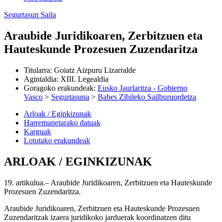
Segurtasun Saila
Araubide Juridikoaren, Zerbitzuen eta
Hauteskunde Prozesuen Zuzendaritza
Titularra
:
Goiatz Aizpuru Lizarralde
Agintaldia
:
XIII. Legealdia
Goragoko erakundeak
:
Eusko Jaurlaritza - Gobierno
Vasco
>
Segurtasuna
>
Babes Zibileko Sailburuordetza
Arloak / Eginkizunak
Harremanetarako datuak
Karguak
Lotutako erakundeak
ARLOAK / EGINKIZUNAK
19. artikulua.– Araubide Juridikoaren, Zerbitzuen eta Hauteskunde
Prozesuen Zuzendaritza.
Araubide Juridikoaren, Zerbitzuen eta Hauteskunde Prozesuen
Zuzendaritzak izaera juridikoko jarduerak koordinatzen ditu