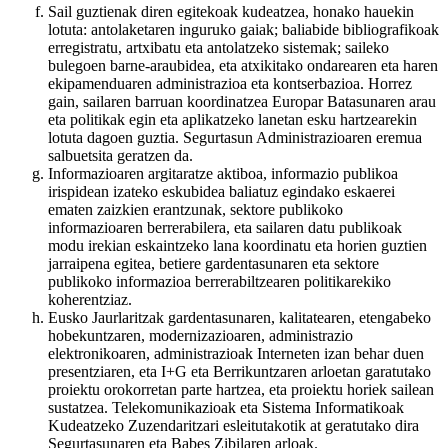
Sail guztienak diren egitekoak kudeatzea, honako hauekin
lotuta: antolaketaren inguruko gaiak; baliabide bibliografikoak
erregistratu, artxibatu eta antolatzeko sistemak; saileko
bulegoen barne-araubidea, eta atxikitako ondarearen eta haren
ekipamenduaren administrazioa eta kontserbazioa. Horrez
gain, sailaren barruan koordinatzea Europar Batasunaren arau
eta politikak egin eta aplikatzeko lanetan esku hartzearekin
lotuta dagoen guztia. Segurtasun Administrazioaren eremua
salbuetsita geratzen da.
Informazioaren argitaratze aktiboa, informazio publikoa
irispidean izateko eskubidea baliatuz egindako eskaerei
ematen zaizkien erantzunak, sektore publikoko
informazioaren berrerabilera, eta sailaren datu publikoak
modu irekian eskaintzeko lana koordinatu eta horien guztien
jarraipena egitea, betiere gardentasunaren eta sektore
publikoko informazioa berrerabiltzearen politikarekiko
koherentziaz.
Eusko Jaurlaritzak gardentasunaren, kalitatearen, etengabeko
hobekuntzaren, modernizazioaren, administrazio
elektronikoaren, administrazioak Interneten izan behar duen
presentziaren, eta I+G eta Berrikuntzaren arloetan garatutako
proiektu orokorretan parte hartzea, eta proiektu horiek sailean
sustatzea. Telekomunikazioak eta Sistema Informatikoak
Kudeatzeko Zuzendaritzari esleitutakotik at geratutako dira
Segurtasunaren eta Babes Zibilaren arloak.