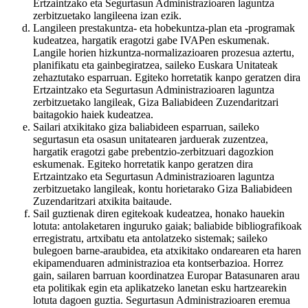
Ertzaintzako eta Segurtasun Administrazioaren laguntza
zerbitzuetako langileena izan ezik.
Langileen prestakuntza- eta hobekuntza-plan eta -programak
kudeatzea, hargatik eragotzi gabe IVAPen eskumenak.
Langile horien hizkuntza-normalizazioaren prozesua aztertu,
planifikatu eta gainbegiratzea, saileko Euskara Unitateak
zehaztutako esparruan. Egiteko horretatik kanpo geratzen dira
Ertzaintzako eta Segurtasun Administrazioaren laguntza
zerbitzuetako langileak, Giza Baliabideen Zuzendaritzari
baitagokio haiek kudeatzea.
Sailari atxikitako giza baliabideen esparruan, saileko
segurtasun eta osasun unitatearen jarduerak zuzentzea,
hargatik eragotzi gabe prebentzio-zerbitzuari dagozkion
eskumenak. Egiteko horretatik kanpo geratzen dira
Ertzaintzako eta Segurtasun Administrazioaren laguntza
zerbitzuetako langileak, kontu horietarako Giza Baliabideen
Zuzendaritzari atxikita baitaude.
Sail guztienak diren egitekoak kudeatzea, honako hauekin
lotuta: antolaketaren inguruko gaiak; baliabide bibliografikoak
erregistratu, artxibatu eta antolatzeko sistemak; saileko
bulegoen barne-araubidea, eta atxikitako ondarearen eta haren
ekipamenduaren administrazioa eta kontserbazioa. Horrez
gain, sailaren barruan koordinatzea Europar Batasunaren arau
eta politikak egin eta aplikatzeko lanetan esku hartzearekin
lotuta dagoen guztia. Segurtasun Administrazioaren eremua