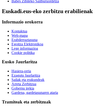
Babes Zibileko Sailburuordetza
Euskadi.eus-eko zerbitzu erabilienak
Informazio orokorra
Kontaktua
Web-mapa
Erabilerraztasuna
Egoitza Elektronikoa
Lege informazioa
Cookie politika
Eusko Jaurlaritza
Hasiera-orria
Ezagutu Jaurlaritza
Sailak eta erakundeak
Arreta Zerbitzua
Gobernu irekia
Gardena, gardetasunaren ataria
Tramiteak eta zerbitzuak