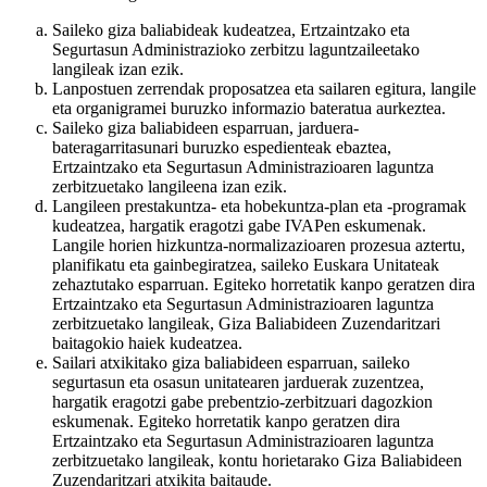
Saileko giza baliabideak kudeatzea, Ertzaintzako eta
Segurtasun Administrazioko zerbitzu laguntzaileetako
langileak izan ezik.
Lanpostuen zerrendak proposatzea eta sailaren egitura, langile
eta organigramei buruzko informazio bateratua aurkeztea.
Saileko giza baliabideen esparruan, jarduera-
bateragarritasunari buruzko espedienteak ebaztea,
Ertzaintzako eta Segurtasun Administrazioaren laguntza
zerbitzuetako langileena izan ezik.
Langileen prestakuntza- eta hobekuntza-plan eta -programak
kudeatzea, hargatik eragotzi gabe IVAPen eskumenak.
Langile horien hizkuntza-normalizazioaren prozesua aztertu,
planifikatu eta gainbegiratzea, saileko Euskara Unitateak
zehaztutako esparruan. Egiteko horretatik kanpo geratzen dira
Ertzaintzako eta Segurtasun Administrazioaren laguntza
zerbitzuetako langileak, Giza Baliabideen Zuzendaritzari
baitagokio haiek kudeatzea.
Sailari atxikitako giza baliabideen esparruan, saileko
segurtasun eta osasun unitatearen jarduerak zuzentzea,
hargatik eragotzi gabe prebentzio-zerbitzuari dagozkion
eskumenak. Egiteko horretatik kanpo geratzen dira
Ertzaintzako eta Segurtasun Administrazioaren laguntza
zerbitzuetako langileak, kontu horietarako Giza Baliabideen
Zuzendaritzari atxikita baitaude.