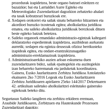
prozedurak izapidetzea, beste organo batzuei esleitzen ez
bazaizkie; bai eta Larrialdiei Aurre Egiteko eta
Meteorologiako Zuzendaritzari dagozkion zehatzeko ahalari
eta tasak kobratzeari buruzkoak ere.
Xedapen orokorrei eta sailak sinatu beharreko hitzarmen eta
akordioei buruzko txostenak egitea; aholkularitza juridikoa
ematea, eta saileko aholkularitza juridikoak berezkoak dituen
beste egiteko batzuk betetzea.
Saileko organoek emandako administrazio-egintzak kaltegarri
deklaratzeko espedienteak izapidetzea, auzibidean aurkaratu
aurretik; xedapen eta egintza deusezak ofizioz berrikusteko
izapideak egitea, eta ondare-erantzukizunagatiko
administrazio-erreklamazioak izapidetzea.
Administrazioarekiko auzien arloan eskumena duen
zuzendaritzaren bidez, sailak epaitegiekin eta auzitegiekin
izan beharreko harremanak eta jarduketak koordinatzea.
Gainera, Eusko Jaurlaritzaren Zerbitzu Juridikoa Antolatzeko
ekainaren 2ko 7/2016 Legeak eta Eusko Jaurlaritzaren
Zerbitzu Juridikoaren apirilaren 25eko 144/2017 Dekretuaren
42. artikuluan sailetako aholkularitzei esleitutako gainerako
egitekoak beteko ditu.
Segurtasun Saileko langileen eta zerbitzu erkideen eremuan,
Araubide Juridikoaren, Zerbitzuen eta Hauteskunde Prozesuen
Zuzendaritzari dagokio: