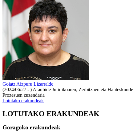
Goiatz Aizpuru Lizarralde
(2024/06/27 - )
Araubide Juridikoaren, Zerbitzuen eta Hauteskunde
Prozesuen zuzendaria
Lotutako erakundeak
LOTUTAKO ERAKUNDEAK
Goragoko erakundeak