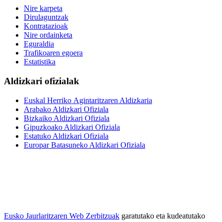
Nire karpeta
Dirulaguntzak
Kontratazioak
Nire ordainketa
Eguraldia
Trafikoaren egoera
Estatistika
Aldizkari ofizialak
Euskal Herriko Agintaritzaren Aldizkaria
Arabako Aldizkari Ofiziala
Bizkaiko Aldizkari Ofiziala
Gipuzkoako Aldizkari Ofiziala
Estatuko Aldizkari Ofiziala
Europar Batasuneko Aldizkari Ofiziala
Eusko Jaurlaritzaren Web Zerbitzuak
garatutako eta kudeatutako