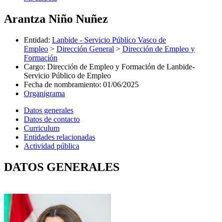
Arantza Niño Nuñez
Entidad
:
Lanbide - Servicio Público Vasco de
Empleo
>
Dirección General
>
Dirección de Empleo y
Formación
Cargo
:
Dirección de Empleo y Formación de Lanbide-
Servicio Público de Empleo
Fecha de nombramiento
:
01/06/2025
Organigrama
Datos generales
Datos de contacto
Curriculum
Entidades relacionadas
Actividad pública
DATOS GENERALES