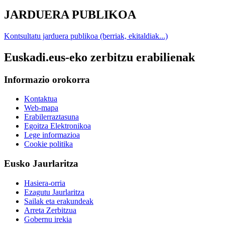
JARDUERA PUBLIKOA
Kontsultatu jarduera publikoa (berriak, ekitaldiak...)
Euskadi.eus-eko zerbitzu erabilienak
Informazio orokorra
Kontaktua
Web-mapa
Erabilerraztasuna
Egoitza Elektronikoa
Lege informazioa
Cookie politika
Eusko Jaurlaritza
Hasiera-orria
Ezagutu Jaurlaritza
Sailak eta erakundeak
Arreta Zerbitzua
Gobernu irekia