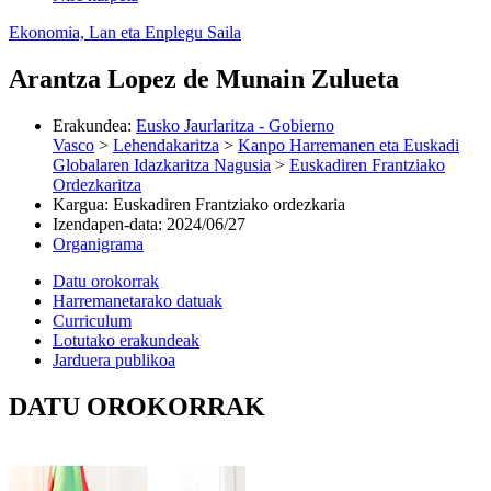
Ekonomia, Lan eta Enplegu Saila
Arantza Lopez de Munain Zulueta
Erakundea
:
Eusko Jaurlaritza - Gobierno
Vasco
>
Lehendakaritza
>
Kanpo Harremanen eta Euskadi
Globalaren Idazkaritza Nagusia
>
Euskadiren Frantziako
Ordezkaritza
Kargua
:
Euskadiren Frantziako ordezkaria
Izendapen-data
:
2024/06/27
Organigrama
Datu orokorrak
Harremanetarako datuak
Curriculum
Lotutako erakundeak
Jarduera publikoa
DATU OROKORRAK