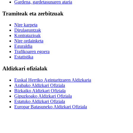
Gardena, gardetasunaren ataria
Tramiteak eta zerbitzuak
Nire karpeta
Dirulaguntzak
Kontratazioak
Nire ordainketa
Eguraldia
Trafikoaren egoera
Estatistika
Aldizkari ofizialak
Euskal Herriko Agintaritzaren Aldizkaria
Arabako Aldizkari Ofiziala
Bizkaiko Aldizkari Ofiziala
Gipuzkoako Aldizkari Ofiziala
Estatuko Aldizkari Ofiziala
Europar Batasuneko Aldizkari Ofiziala