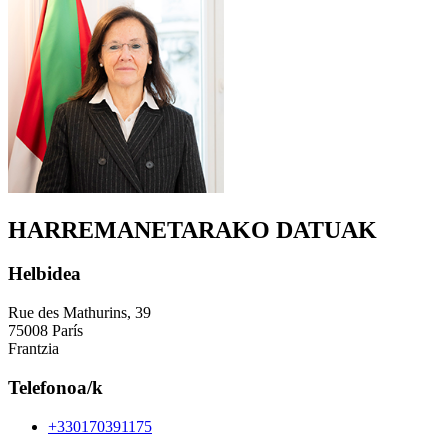
HARREMANETARAKO DATUAK
Helbidea
Rue des Mathurins, 39
75008 París
Frantzia
Telefonoa/k
+330170391175