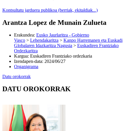
Kontsultatu jarduera publikoa (berriak, ekitaldiak...)
Arantza Lopez de Munain Zulueta
Erakundea
:
Eusko Jaurlaritza - Gobierno
Vasco
>
Lehendakaritza
>
Kanpo Harremanen eta Euskadi
Globalaren Idazkaritza Nagusia
>
Euskadiren Frantziako
Ordezkaritza
Kargua
:
Euskadiren Frantziako ordezkaria
Izendapen-data
:
2024/06/27
Organigrama
Datu orokorrak
DATU OROKORRAK