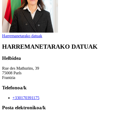
Harremanetarako datuak
HARREMANETARAKO DATUAK
Helbidea
Rue des Mathurins, 39
75008 París
Frantzia
Telefonoa/k
+330170391175
Posta elektronikoa/k