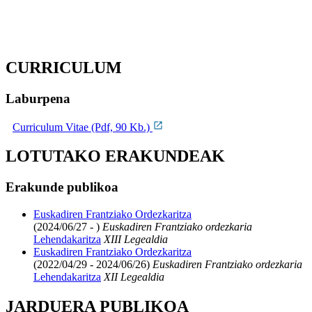
CURRICULUM
Laburpena
Curriculum Vitae (Pdf, 90 Kb.)
LOTUTAKO ERAKUNDEAK
Erakunde publikoa
Euskadiren Frantziako Ordezkaritza
(2024/06/27 - )
Euskadiren Frantziako ordezkaria
Lehendakaritza
XIII Legealdia
Euskadiren Frantziako Ordezkaritza
(2022/04/29 - 2024/06/26)
Euskadiren Frantziako ordezkaria
Lehendakaritza
XII Legealdia
JARDUERA PUBLIKOA