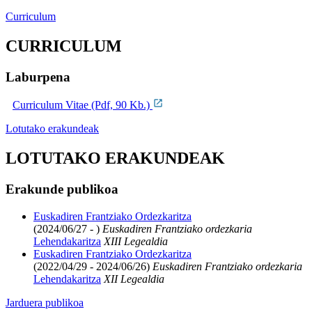
Curriculum
CURRICULUM
Laburpena
Curriculum Vitae (Pdf, 90 Kb.)
Lotutako erakundeak
LOTUTAKO ERAKUNDEAK
Erakunde publikoa
Euskadiren Frantziako Ordezkaritza
(2024/06/27 - )
Euskadiren Frantziako ordezkaria
Lehendakaritza
XIII Legealdia
Euskadiren Frantziako Ordezkaritza
(2022/04/29 - 2024/06/26)
Euskadiren Frantziako ordezkaria
Lehendakaritza
XII Legealdia
Jarduera publikoa