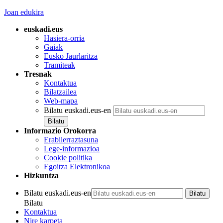
Joan edukira
euskadi.eus
Hasiera-orria
Gaiak
Eusko Jaurlaritza
Tramiteak
Tresnak
Kontaktua
Bilatzailea
Web-mapa
Bilatu euskadi.eus-en
Informazio Orokorra
Erabilerraztasuna
Lege-informazioa
Cookie politika
Egoitza Elektronikoa
Hizkuntza
Bilatu euskadi.eus-en
Bilatu
Kontaktua
Nire karpeta