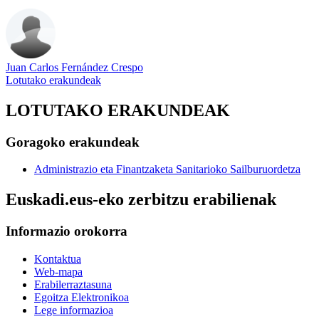
Juan Carlos Fernández Crespo
Lotutako erakundeak
LOTUTAKO ERAKUNDEAK
Goragoko erakundeak
Administrazio eta Finantzaketa Sanitarioko Sailburuordetza
Euskadi.eus-eko zerbitzu erabilienak
Informazio orokorra
Kontaktua
Web-mapa
Erabilerraztasuna
Egoitza Elektronikoa
Lege informazioa