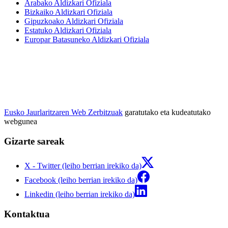
Arabako Aldizkari Ofiziala
Bizkaiko Aldizkari Ofiziala
Gipuzkoako Aldizkari Ofiziala
Estatuko Aldizkari Ofiziala
Europar Batasuneko Aldizkari Ofiziala
Eusko Jaurlaritzaren Web Zerbitzuak
garatutako eta kudeatutako
webgunea
Gizarte sareak
X - Twitter (leiho berrian irekiko da)
Facebook (leiho berrian irekiko da)
Linkedin (leiho berrian irekiko da)
Kontaktua