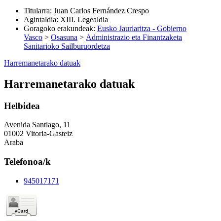
Titularra
:
Juan Carlos Fernández Crespo
Agintaldia
:
XIII. Legealdia
Goragoko erakundeak
:
Eusko Jaurlaritza - Gobierno
Vasco
>
Osasuna
>
Administrazio eta Finantzaketa
Sanitarioko Sailburuordetza
Harremanetarako datuak
Harremanetarako datuak
Helbidea
Avenida Santiago, 11
01002 Vitoria-Gasteiz
Araba
Telefonoa/k
945017171