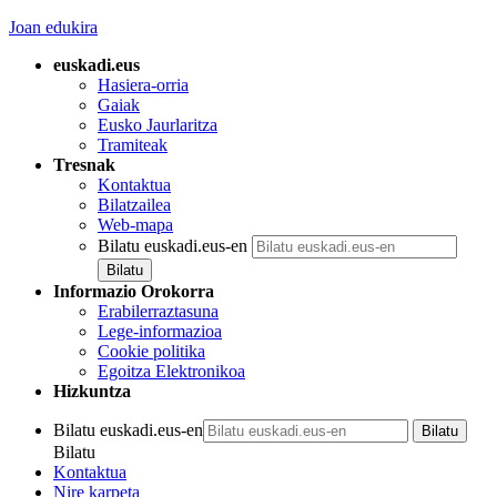
Joan edukira
euskadi.eus
Hasiera-orria
Gaiak
Eusko Jaurlaritza
Tramiteak
Tresnak
Kontaktua
Bilatzailea
Web-mapa
Bilatu euskadi.eus-en
Informazio Orokorra
Erabilerraztasuna
Lege-informazioa
Cookie politika
Egoitza Elektronikoa
Hizkuntza
Bilatu euskadi.eus-en
Bilatu
Kontaktua
Nire karpeta