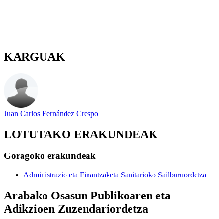
KARGUAK
Juan Carlos Fernández Crespo
LOTUTAKO ERAKUNDEAK
Goragoko erakundeak
Administrazio eta Finantzaketa Sanitarioko Sailburuordetza
Arabako Osasun Publikoaren eta
Adikzioen Zuzendariordetza