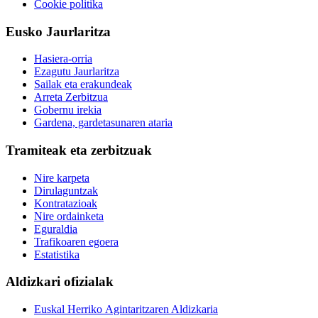
Cookie politika
Eusko Jaurlaritza
Hasiera-orria
Ezagutu Jaurlaritza
Sailak eta erakundeak
Arreta Zerbitzua
Gobernu irekia
Gardena, gardetasunaren ataria
Tramiteak eta zerbitzuak
Nire karpeta
Dirulaguntzak
Kontratazioak
Nire ordainketa
Eguraldia
Trafikoaren egoera
Estatistika
Aldizkari ofizialak
Euskal Herriko Agintaritzaren Aldizkaria