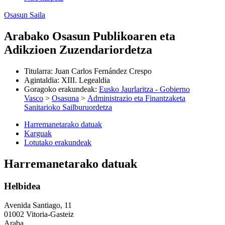
Osasun Saila
Arabako Osasun Publikoaren eta
Adikzioen Zuzendariordetza
Titularra
:
Juan Carlos Fernández Crespo
Agintaldia
:
XIII. Legealdia
Goragoko erakundeak
:
Eusko Jaurlaritza - Gobierno
Vasco
>
Osasuna
>
Administrazio eta Finantzaketa
Sanitarioko Sailburuordetza
Harremanetarako datuak
Karguak
Lotutako erakundeak
Harremanetarako datuak
Helbidea
Avenida Santiago, 11
01002 Vitoria-Gasteiz
Araba