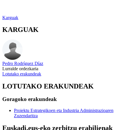
Karguak
KARGUAK
Pedro Rodríguez Díaz
Lurralde ordezkaria
Lotutako erakundeak
LOTUTAKO ERAKUNDEAK
Goragoko erakundeak
Proiektu Estrategikoen eta Industria Administrazioaren
Zuzendaritza
Euskadi.eus-eko zerbitzu erabilienak