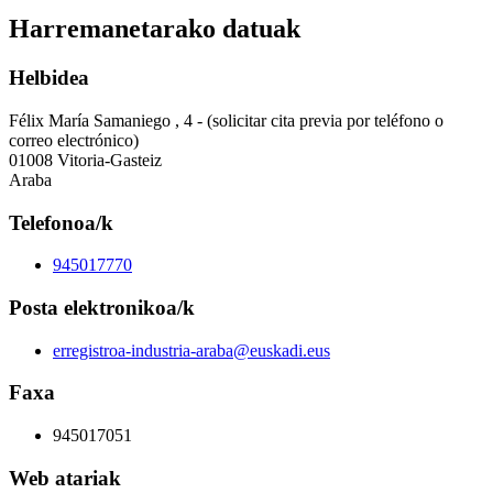
Harremanetarako datuak
Helbidea
Félix María Samaniego , 4 - (solicitar cita previa por teléfono o
correo electrónico)
01008 Vitoria-Gasteiz
Araba
Telefonoa/k
945017770
Posta elektronikoa/k
erregistroa-industria-araba@euskadi.eus
Faxa
945017051
Web atariak