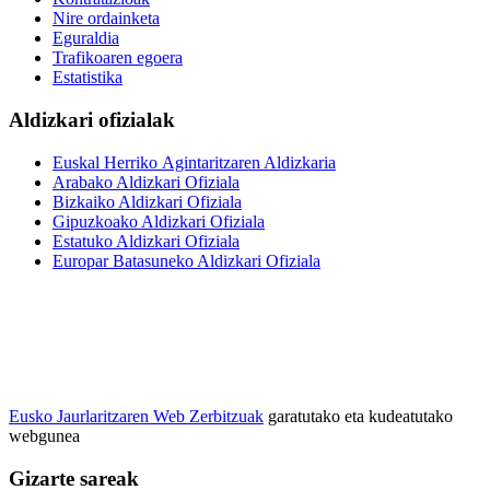
Nire ordainketa
Eguraldia
Trafikoaren egoera
Estatistika
Aldizkari ofizialak
Euskal Herriko Agintaritzaren Aldizkaria
Arabako Aldizkari Ofiziala
Bizkaiko Aldizkari Ofiziala
Gipuzkoako Aldizkari Ofiziala
Estatuko Aldizkari Ofiziala
Europar Batasuneko Aldizkari Ofiziala
Eusko Jaurlaritzaren Web Zerbitzuak
garatutako eta kudeatutako
webgunea
Gizarte sareak