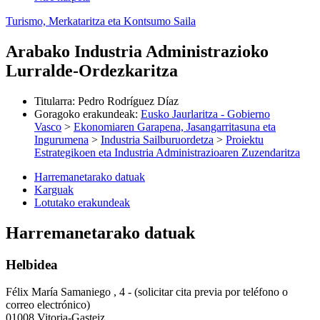
Turismo, Merkataritza eta Kontsumo Saila
Arabako Industria Administrazioko
Lurralde-Ordezkaritza
Titularra
:
Pedro Rodríguez Díaz
Goragoko erakundeak
:
Eusko Jaurlaritza - Gobierno
Vasco
>
Ekonomiaren Garapena, Jasangarritasuna eta
Ingurumena
>
Industria Sailburuordetza
>
Proiektu
Estrategikoen eta Industria Administrazioaren Zuzendaritza
Harremanetarako datuak
Karguak
Lotutako erakundeak
Harremanetarako datuak
Helbidea
Félix María Samaniego , 4 - (solicitar cita previa por teléfono o
correo electrónico)
01008 Vitoria-Gasteiz