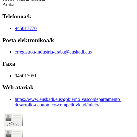
Araba
Telefonoa/k
945017770
Posta elektronikoa/k
erregistroa-industria-araba@euskadi.eus
Faxa
945017051
Web atariak
https://www.euskadi.eus/gobierno-vasco/departamento-
desarrollo-economico-competitividad/inicio/