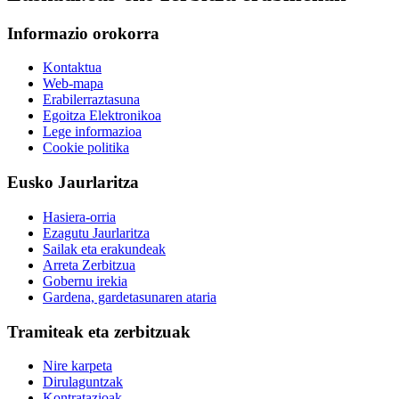
Informazio orokorra
Kontaktua
Web-mapa
Erabilerraztasuna
Egoitza Elektronikoa
Lege informazioa
Cookie politika
Eusko Jaurlaritza
Hasiera-orria
Ezagutu Jaurlaritza
Sailak eta erakundeak
Arreta Zerbitzua
Gobernu irekia
Gardena, gardetasunaren ataria
Tramiteak eta zerbitzuak
Nire karpeta
Dirulaguntzak
Kontratazioak