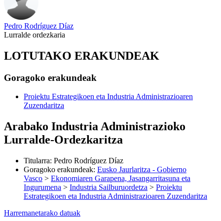
Pedro Rodríguez Díaz
Lurralde ordezkaria
LOTUTAKO ERAKUNDEAK
Goragoko erakundeak
Proiektu Estrategikoen eta Industria Administrazioaren
Zuzendaritza
Arabako Industria Administrazioko
Lurralde-Ordezkaritza
Titularra
:
Pedro Rodríguez Díaz
Goragoko erakundeak
:
Eusko Jaurlaritza - Gobierno
Vasco
>
Ekonomiaren Garapena, Jasangarritasuna eta
Ingurumena
>
Industria Sailburuordetza
>
Proiektu
Estrategikoen eta Industria Administrazioaren Zuzendaritza
Harremanetarako datuak