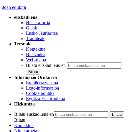
Joan edukira
euskadi.eus
Hasiera-orria
Gaiak
Eusko Jaurlaritza
Tramiteak
Tresnak
Kontaktua
Bilatzailea
Web-mapa
Bilatu euskadi.eus-en
Informazio Orokorra
Erabilerraztasuna
Lege-informazioa
Cookie politika
Egoitza Elektronikoa
Hizkuntza
Bilatu euskadi.eus-en
Bilatu
Kontaktua
Nire karpeta