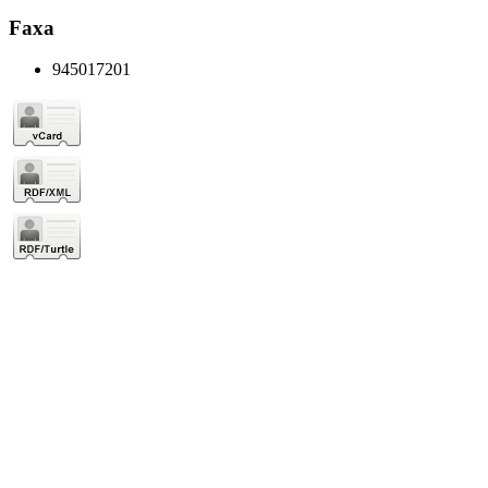
Faxa
945017201