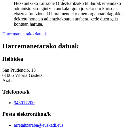
Hezkuntzako Lurralde Ordezkaritzako titularrak emandako
administrazio-egintzen aurkako gora jotzeko errekurtsoak
ebaztea funtzionalki hura mendeko duen organoari dagokio,
dekretu honetan adierazitakoaren arabera, xede duen gaia
kontuan hartuta.
Harremanetarako datuak
Harremanetarako datuak
Helbidea
San Prudencio, 18
01005 Vitoria-Gasteiz
Araba
Telefonoa/k
945017200
Posta elektronikoa/k
arretahzaraba@euskadi.eus