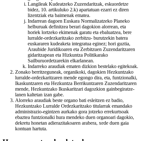
Langileak Kudeatzeko Zuzendaritzak, eskuordetze
bidez, 10. artikuluko 2.k) apartatuan ezarri ez diren
lizentziak eta baimenak ematea.
Indarrean dagoen Euskara Normalizatzeko Planeko
helburuak definitzea berari dagokion alorrean, eta
horiek lortzeko ekimenak garatu eta ebaluatzea, bere
lurralde-ordezkaritzako zerbitzu- burutzekin batera
euskararen kudeaketa integratua eginez; hori guztia,
Araubide Juridikoaren eta Zerbitzuen Zuzendaritzaren
gidaritzapean eta Hizkuntza Politikarako
Sailburuordetzarekin elkarlanean.
Indarreko araudiak ematen dizkion bestelako egitekoak.
Zonako berritzeguneak, organikoki, dagokien Hezkuntzako
lurralde-ordezkaritzaren mende egongo dira, eta, funtzionalki,
Ikaskuntzaren eta Hezkuntza Berrikuntzaren Zuzendaritzaren
mende, Hezkuntzako Ikuskaritzari dagozkion gainbegiratze-
lanen kaltetan izan gabe.
Alorreko araudiak beste organo bati esleitzen ez badio,
Hezkuntzako Lurralde Ordezkaritzako titularrak emandako
administrazio-egintzen aurkako gora jotzeko errekurtsoak
ebaztea funtzionalki hura mendeko duen organoari dagokio,
dekretu honetan adierazitakoaren arabera, xede duen gaia
kontuan hartuta.