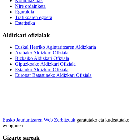
Kontratazioak
Nire ordainketa
Eguraldia
Trafikoaren egoera
Estatistika
Aldizkari ofizialak
Euskal Herriko Agintaritzaren Aldizkaria
Arabako Aldizkari Ofiziala
Bizkaiko Aldizkari Ofiziala
Gipuzkoako Aldizkari Ofiziala
Estatuko Aldizkari Ofiziala
Europar Batasuneko Aldizkari Ofiziala
Eusko Jaurlaritzaren Web Zerbitzuak
garatutako eta kudeatutako
webgunea
Gizarte sareak