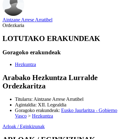
Aintzane Arrese Arratibel
Ordezkaria
LOTUTAKO ERAKUNDEAK
Goragoko erakundeak
Hezkuntza
Arabako Hezkuntza Lurralde
Ordezkaritza
Titularra
:
Aintzane Arrese Arratibel
Agintaldia
:
XII. Legealdia
Goragoko erakundeak
:
Eusko Jaurlaritza - Gobierno
Vasco
>
Hezkuntza
Arloak / Eginkizunak