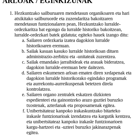
ARLOAK / EGINKIZUNAK
Hezkuntzako sailburuaren mendetasun organikoaren eta hari
atxikitako sailburuorde eta zuzendaritza bakoitzaren
mendetasun funtzionalaren pean, Hezkuntzako lurralde-
ordezkaritza bat egongo da lurralde historiko bakoitzean,
lurralde-ordezkari batek gidatuta; egiteko hauek izango ditu:
Sailaren ordezkaria izatea dagokion lurralde
historikoaren eremuan.
Sailak kasuan kasuko lurralde historikoan dituen
administrazio-zerbitzu eta -unitateak zuzentzea.
Sailak emandako jarraibideak eta arauak bideratzea,
dagokion lurralde-eremuan bete daitezen.
Sailaren eskumenen arloan ematen diren xedapenak eta
dagokion lurralde historikorako egindako programak
eta aurrekontu-aurreikuspenak betetzen direla
kontrolatzea.
Sailaren organo zentralek eskatzen dizkioten
espedienteei eta gainontzeko arazo guztiei buruzko
txostenak, azterlanak eta proposamenak egitea.
Unibertsitateaz kanpoko irakaskuntzako bitarteko
irakasle funtzionarioak izendatzea eta kargutik kentzea,
eta unibertsitateaz kanpoko irakasle funtzionarioen
kargu-hartzeei eta -uzteei buruzko jakinarazpenak
egitea.