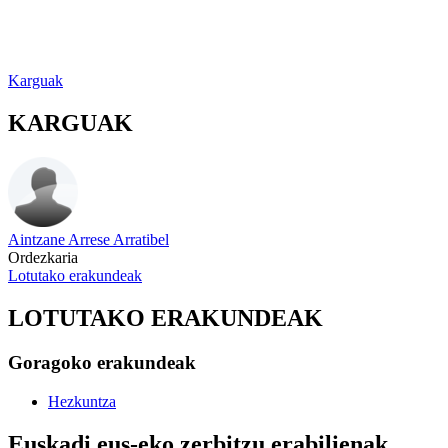
Karguak
KARGUAK
Aintzane Arrese Arratibel
Ordezkaria
Lotutako erakundeak
LOTUTAKO ERAKUNDEAK
Goragoko erakundeak
Hezkuntza
Euskadi.eus-eko zerbitzu erabilienak