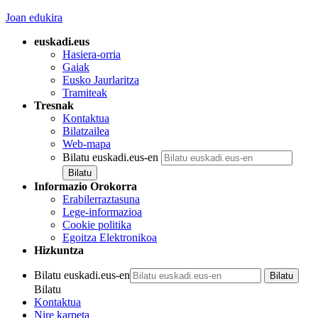
Joan edukira
euskadi.eus
Hasiera-orria
Gaiak
Eusko Jaurlaritza
Tramiteak
Tresnak
Kontaktua
Bilatzailea
Web-mapa
Bilatu euskadi.eus-en
Informazio Orokorra
Erabilerraztasuna
Lege-informazioa
Cookie politika
Egoitza Elektronikoa
Hizkuntza
Bilatu euskadi.eus-en
Bilatu
Kontaktua
Nire karpeta