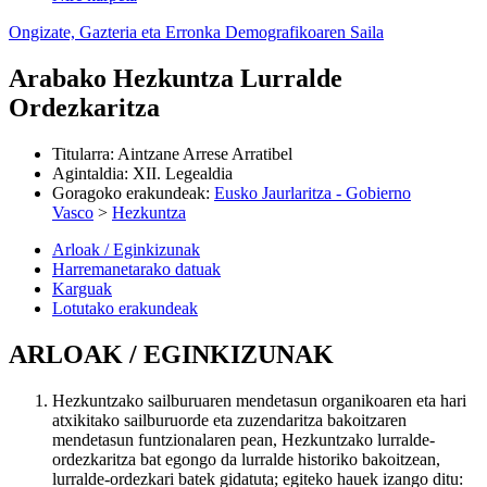
Ongizate, Gazteria eta Erronka Demografikoaren Saila
Arabako Hezkuntza Lurralde
Ordezkaritza
Titularra
:
Aintzane Arrese Arratibel
Agintaldia
:
XII. Legealdia
Goragoko erakundeak
:
Eusko Jaurlaritza - Gobierno
Vasco
>
Hezkuntza
Arloak / Eginkizunak
Harremanetarako datuak
Karguak
Lotutako erakundeak
ARLOAK / EGINKIZUNAK
Hezkuntzako sailburuaren mendetasun organikoaren eta hari
atxikitako sailburuorde eta zuzendaritza bakoitzaren
mendetasun funtzionalaren pean, Hezkuntzako lurralde-
ordezkaritza bat egongo da lurralde historiko bakoitzean,
lurralde-ordezkari batek gidatuta; egiteko hauek izango ditu: