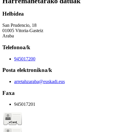
Harremanetarako datuak
Helbidea
San Prudencio, 18
01005 Vitoria-Gasteiz
Araba
Telefonoa/k
945017200
Posta elektronikoa/k
arretahzaraba@euskadi.eus
Faxa
945017201