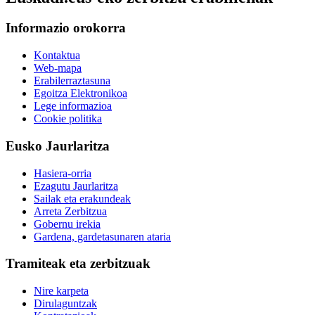
Informazio orokorra
Kontaktua
Web-mapa
Erabilerraztasuna
Egoitza Elektronikoa
Lege informazioa
Cookie politika
Eusko Jaurlaritza
Hasiera-orria
Ezagutu Jaurlaritza
Sailak eta erakundeak
Arreta Zerbitzua
Gobernu irekia
Gardena, gardetasunaren ataria
Tramiteak eta zerbitzuak
Nire karpeta
Dirulaguntzak