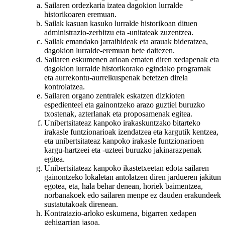
Sailaren ordezkaria izatea dagokion lurralde
historikoaren eremuan.
Sailak kasuan kasuko lurralde historikoan dituen
administrazio-zerbitzu eta -unitateak zuzentzea.
Sailak emandako jarraibideak eta arauak bideratzea,
dagokion lurralde-eremuan bete daitezen.
Sailaren eskumenen arloan ematen diren xedapenak eta
dagokion lurralde historikorako egindako programak
eta aurrekontu-aurreikuspenak betetzen direla
kontrolatzea.
Sailaren organo zentralek eskatzen dizkioten
espedienteei eta gainontzeko arazo guztiei buruzko
txostenak, azterlanak eta proposamenak egitea.
Unibertsitateaz kanpoko irakaskuntzako bitarteko
irakasle funtzionarioak izendatzea eta kargutik kentzea,
eta unibertsitateaz kanpoko irakasle funtzionarioen
kargu-hartzeei eta -uzteei buruzko jakinarazpenak
egitea.
Unibertsitateaz kanpoko ikastetxeetan edota sailaren
gainontzeko lokaletan antolatzen diren jardueren jakitun
egotea, eta, hala behar denean, horiek baimentzea,
norbanakoek edo sailaren menpe ez dauden erakundeek
sustatutakoak direnean.
Kontratazio-arloko eskumena, bigarren xedapen
gehigarrian jasoa.