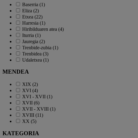
Baserria (1)
Eliza (2)
Etxea (22)
Harresia (1)
Hiribilduaren atea (4)
Iturria (1)
Jauregia (2)
Trenbide-zubia (1)
Trenbidea (3)
Udaletxea (1)
MENDEA
XIX (2)
XVI (4)
XVI - XVII (1)
XVII (6)
XVII - XVIII (1)
XVIII (11)
XX (5)
KATEGORIA