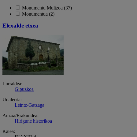
Monumentu Multzoa (37)
Monumentua (2)
Elexalde etxea
Lurraldea:
Gipuzkoa
Udalerria:
Leintz-Gatzaga
Auzoa/Erakundea:
Hirigune historikoa
Kalea:
INAXIO 4