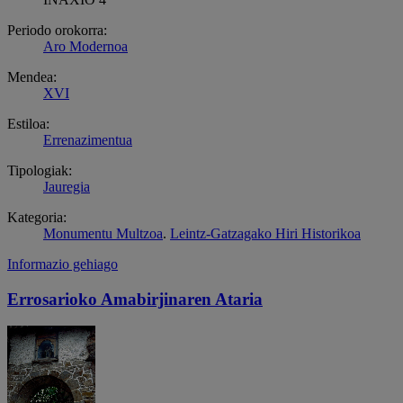
Periodo orokorra:
Aro Modernoa
Mendea:
XVI
Estiloa:
Errenazimentua
Tipologiak:
Jauregia
Kategoria:
Monumentu Multzoa
.
Leintz-Gatzagako Hiri Historikoa
Informazio gehiago
Errosarioko Amabirjinaren Ataria