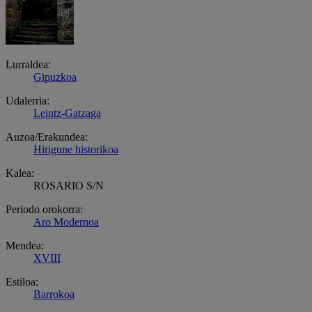
Lurraldea:
Gipuzkoa
Udalerria:
Leintz-Gatzaga
Auzoa/Erakundea:
Hirigune historikoa
Kalea:
ROSARIO S/N
Periodo orokorra:
Aro Modernoa
Mendea:
XVIII
Estiloa:
Barrokoa