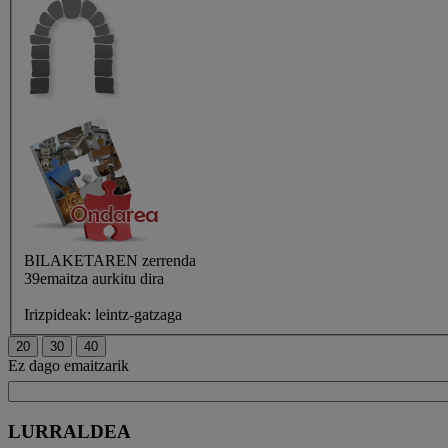
BILAKETAREN
zerrenda
39emaitza aurkitu dira
Irizpideak:
leintz-gatzaga
Ez dago emaitzarik
LURRALDEA