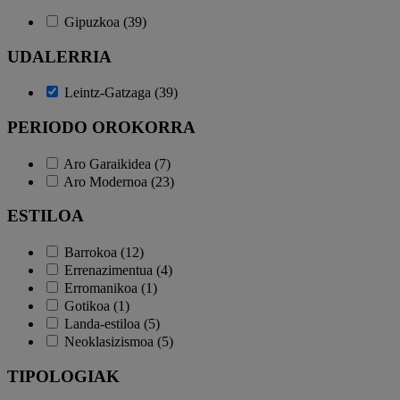
Gipuzkoa (39)
UDALERRIA
Leintz-Gatzaga (39)
PERIODO OROKORRA
Aro Garaikidea (7)
Aro Modernoa (23)
ESTILOA
Barrokoa (12)
Errenazimentua (4)
Erromanikoa (1)
Gotikoa (1)
Landa-estiloa (5)
Neoklasizismoa (5)
TIPOLOGIAK