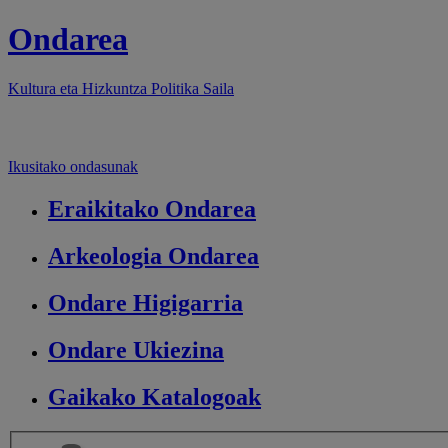
Ondarea
Kultura eta Hizkuntza Politika
Saila
Ikusitako ondasunak
Eraikitako
Ondarea
Arkeologia
Ondarea
Ondare
Higigarria
Ondare
Ukiezina
Gaikako
Katalogoak