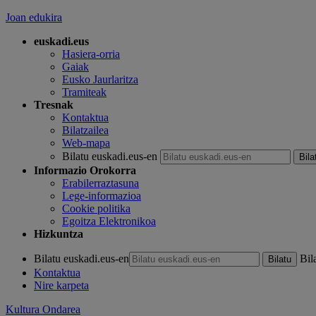
Joan edukira
euskadi.eus
Hasiera-orria
Gaiak
Eusko Jaurlaritza
Tramiteak
Tresnak
Kontaktua
Bilatzailea
Web-mapa
Bilatu euskadi.eus-en
Informazio Orokorra
Erabilerraztasuna
Lege-informazioa
Cookie politika
Egoitza Elektronikoa
Hizkuntza
Bilatu euskadi.eus-en
Bil
Kontaktua
Nire karpeta
Kultura Ondarea