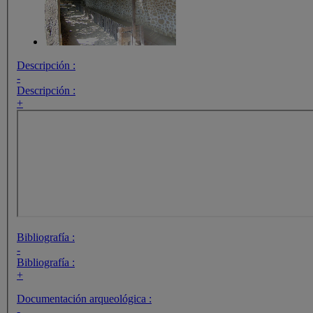
Descripción :
-
Descripción :
+
Bibliografía :
-
Bibliografía :
+
Documentación arqueológica :
-