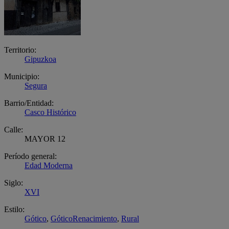
Territorio:
Gipuzkoa
Municipio:
Segura
Barrio/Entidad:
Casco Histórico
Calle:
MAYOR 12
Período general:
Edad Moderna
Siglo:
XVI
Estilo:
Gótico
,
GóticoRenacimiento
,
Rural