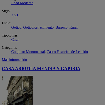
Edad Moderna
Siglo:
XVI
Estilo:
Gótico
,
GóticoRenacimiento
,
Barroco
,
Rural
Tipologías:
Casa
Categoría:
Conjunto Monumental
.
Casco Histórico de Lekeitio
Más información
CASA ARRUTIA MENDIA Y GABIRIA