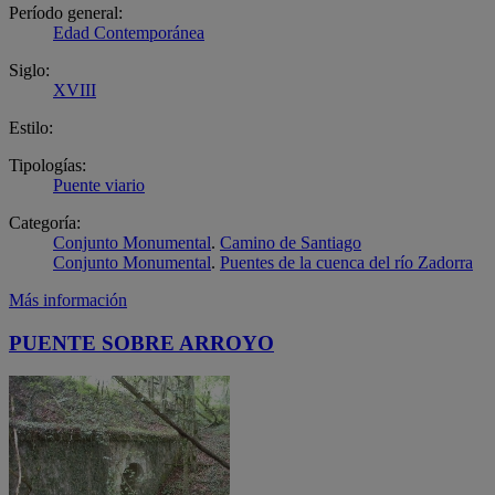
Período general:
Edad Contemporánea
Siglo:
XVIII
Estilo:
Tipologías:
Puente viario
Categoría:
Conjunto Monumental
.
Camino de Santiago
Conjunto Monumental
.
Puentes de la cuenca del río Zadorra
Más información
PUENTE SOBRE ARROYO