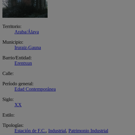
Territorio:
Araba/Álava
Municipio:
Iruraiz-Gauna
Barrio/Entidad:
Erentxun
Calle:
Período general:
Edad Contemporánea
Siglo:
XX
Estilo:
Tipologías:
Estación de F.C.
,
Industrial
,
Patrimonio Industrial