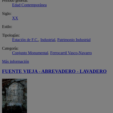
Período general:
Edad Contemporánea
Siglo:
XX
Estilo:
Tipologías:
Estación de F.C.
,
Industrial
,
Patrimonio Industrial
Categoría:
Conjunto Monumental
.
Ferrocarril Vasco-Navarro
Más información
FUENTE VIEJA - ABREVADERO - LAVADERO