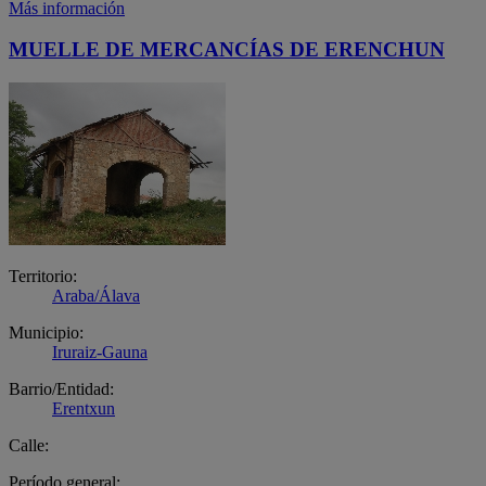
Más información
MUELLE DE MERCANCÍAS DE ERENCHUN
Territorio:
Araba/Álava
Municipio:
Iruraiz-Gauna
Barrio/Entidad:
Erentxun
Calle:
Período general: