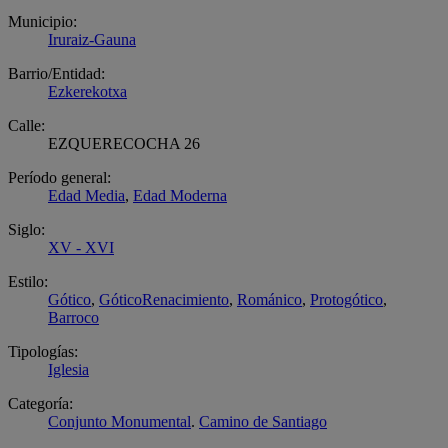
Municipio:
Iruraiz-Gauna
Barrio/Entidad:
Ezkerekotxa
Calle:
EZQUERECOCHA 26
Período general:
Edad Media
,
Edad Moderna
Siglo:
XV - XVI
Estilo:
Gótico
,
GóticoRenacimiento
,
Románico
,
Protogótico
,
Barroco
Tipologías:
Iglesia
Categoría:
Conjunto Monumental
.
Camino de Santiago