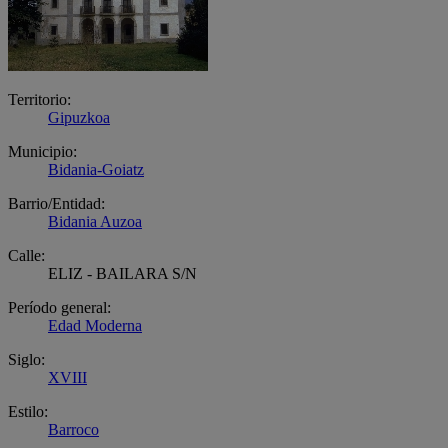
Territorio:
Gipuzkoa
Municipio:
Bidania-Goiatz
Barrio/Entidad:
Bidania Auzoa
Calle:
ELIZ - BAILARA S/N
Período general:
Edad Moderna
Siglo:
XVIII
Estilo:
Barroco