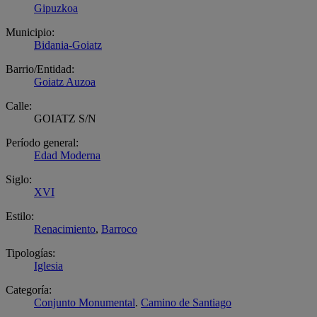
Gipuzkoa
Municipio:
Bidania-Goiatz
Barrio/Entidad:
Goiatz Auzoa
Calle:
GOIATZ S/N
Período general:
Edad Moderna
Siglo:
XVI
Estilo:
Renacimiento
,
Barroco
Tipologías:
Iglesia
Categoría:
Conjunto Monumental
.
Camino de Santiago