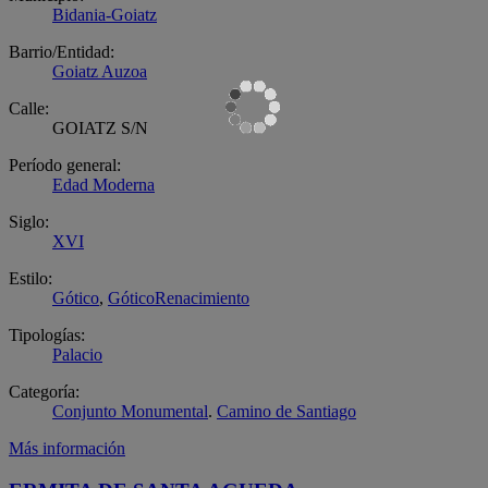
Bidania-Goiatz
Barrio/Entidad:
Goiatz Auzoa
Calle:
GOIATZ S/N
Período general:
Edad Moderna
Siglo:
XVI
Estilo:
Gótico
,
GóticoRenacimiento
Tipologías:
Palacio
Categoría:
Conjunto Monumental
.
Camino de Santiago
Más información