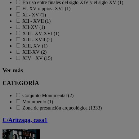
En uso entre finales del siglo XIV y el siglo XV (1)
Ff. XV o ppios. XVI (1)
XI - XV (1)
XII - XVII (1)
XII-XV (1)
XIII - XV-XVI (1)
XIII - XVII (2)
XIII, XV (1)
XIII-XV (2)
XIV - XV (15)
Ver más
CATEGORÍA
Conjunto Monumental (2)
Monumento (1)
Zona de presunción arqueológica (1333)
C/Aritzaga, casa1