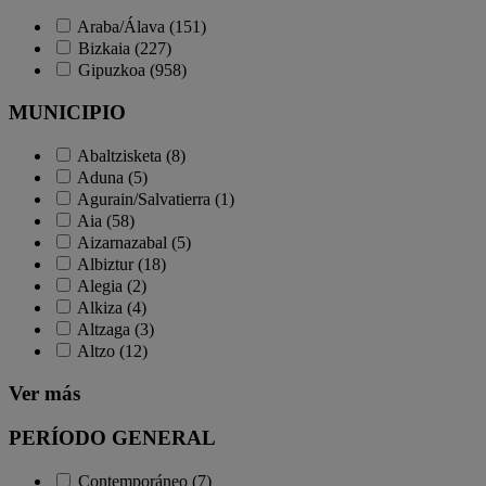
Araba/Álava (151)
Bizkaia (227)
Gipuzkoa (958)
MUNICIPIO
Abaltzisketa (8)
Aduna (5)
Agurain/Salvatierra (1)
Aia (58)
Aizarnazabal (5)
Albiztur (18)
Alegia (2)
Alkiza (4)
Altzaga (3)
Altzo (12)
Ver más
PERÍODO GENERAL
Contemporáneo (7)