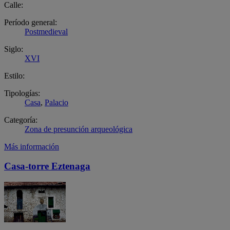
Calle:
Período general:
Postmedieval
Siglo:
XVI
Estilo:
Tipologías:
Casa
,
Palacio
Categoría:
Zona de presunción arqueológica
Más información
Casa-torre Eztenaga