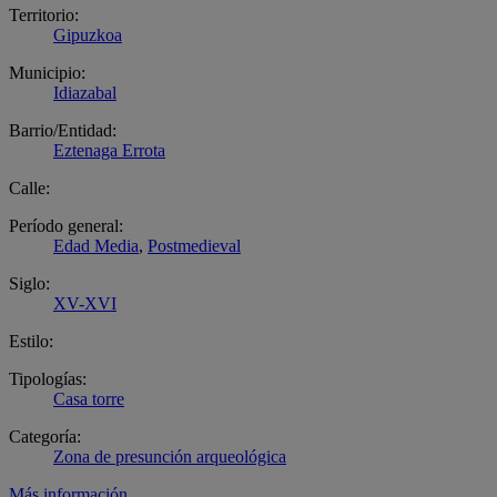
Territorio:
Gipuzkoa
Municipio:
Idiazabal
Barrio/Entidad:
Eztenaga Errota
Calle:
Período general:
Edad Media
,
Postmedieval
Siglo:
XV-XVI
Estilo:
Tipologías:
Casa torre
Categoría:
Zona de presunción arqueológica
Más información