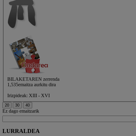
BILAKETAREN
zerrenda
1,535emaitza aurkitu dira
Irizpideak:
XIII - XVI
Ez dago emaitzarik
LURRALDEA