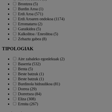
Brontzea (5)
Burdin Aroa (1)
Erdi Aroa (571)
Erdi Aroaren ondokoa (1174)
Erromatarra (2)
Garaikidea (5)
Kalkolitoa / Eneolitoa (5)
Zehaztu gabea (8)
TIPOLOGIAK
Aire zabaleko egonlekuak (2)
Baserria (532)
Benta (5)
Beste batzuk (1)
Beste batzuk (1)
Burdinola hidraulikoa (81)
Dorrea (29)
Dorretxea (84)
Eliza (308)
Ermita (267)