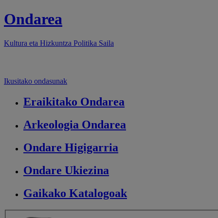
Ondarea
Kultura eta Hizkuntza Politika
Saila
Ikusitako ondasunak
Eraikitako
Ondarea
Arkeologia
Ondarea
Ondare
Higigarria
Ondare
Ukiezina
Gaikako
Katalogoak