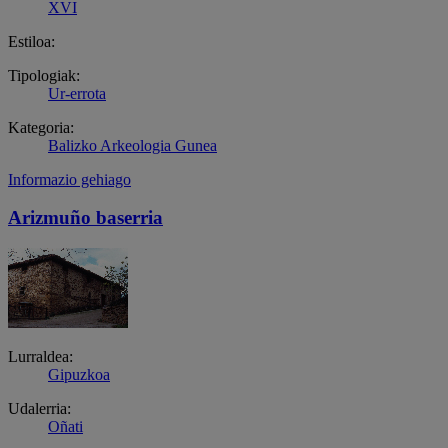
XVI
Estiloa:
Tipologiak:
Ur-errota
Kategoria:
Balizko Arkeologia Gunea
Informazio gehiago
Arizmuño baserria
Lurraldea:
Gipuzkoa
Udalerria:
Oñati