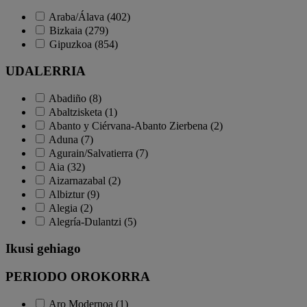
Araba/Álava (402)
Bizkaia (279)
Gipuzkoa (854)
UDALERRIA
Abadiño (8)
Abaltzisketa (1)
Abanto y Ciérvana-Abanto Zierbena (2)
Aduna (7)
Agurain/Salvatierra (7)
Aia (32)
Aizarnazabal (2)
Albiztur (9)
Alegia (2)
Alegría-Dulantzi (5)
Ikusi gehiago
PERIODO OROKORRA
Aro Modernoa (1)