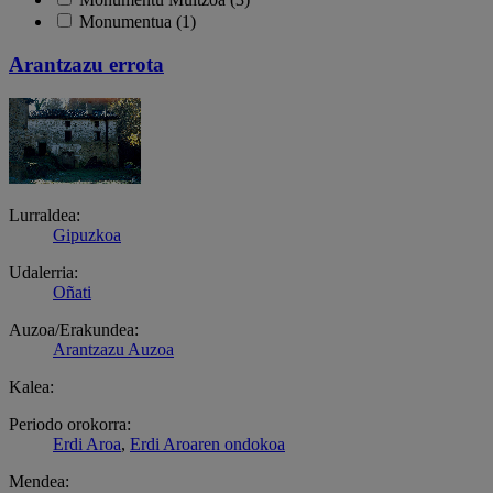
Monumentua (1)
Arantzazu errota
Lurraldea:
Gipuzkoa
Udalerria:
Oñati
Auzoa/Erakundea:
Arantzazu Auzoa
Kalea:
Periodo orokorra:
Erdi Aroa
,
Erdi Aroaren ondokoa
Mendea: