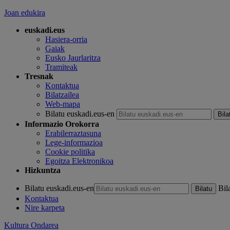
Joan edukira
euskadi.eus
Hasiera-orria
Gaiak
Eusko Jaurlaritza
Tramiteak
Tresnak
Kontaktua
Bilatzailea
Web-mapa
Bilatu euskadi.eus-en
Informazio Orokorra
Erabilerraztasuna
Lege-informazioa
Cookie politika
Egoitza Elektronikoa
Hizkuntza
Bilatu euskadi.eus-en
Bil
Kontaktua
Nire karpeta
Kultura Ondarea