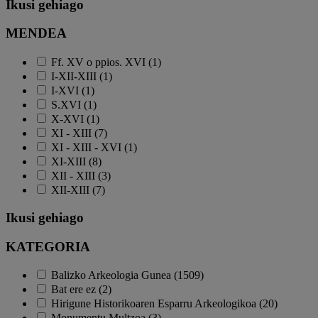
Ikusi gehiago
MENDEA
Ff. XV o ppios. XVI (1)
I-XII-XIII (1)
I-XVI (1)
S.XVI (1)
X-XVI (1)
XI - XIII (7)
XI - XIII - XVI (1)
XI-XIII (8)
XII - XIII (3)
XII-XIII (7)
Ikusi gehiago
KATEGORIA
Balizko Arkeologia Gunea (1509)
Bat ere ez (2)
Hirigune Historikoaren Esparru Arkeologikoa (20)
Monumentu Multzoa (3)