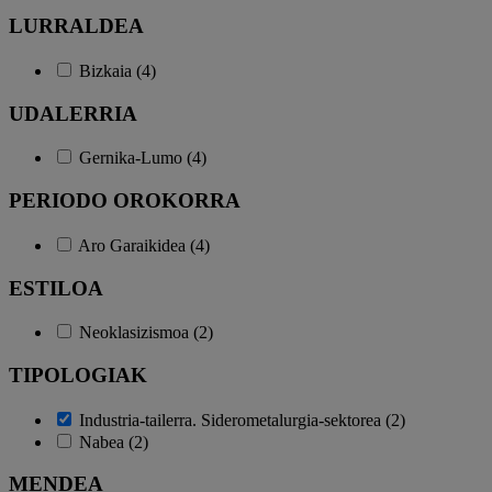
LURRALDEA
Bizkaia (4)
UDALERRIA
Gernika-Lumo (4)
PERIODO OROKORRA
Aro Garaikidea (4)
ESTILOA
Neoklasizismoa (2)
TIPOLOGIAK
Industria-tailerra. Siderometalurgia-sektorea (2)
Nabea (2)
MENDEA