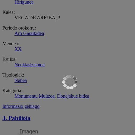
Hirigunea
Kalea:
VEGA DE ARRIBA, 3
Periodo orokorra:
Aro Garaikidea
Mendea:
XX
Estiloa:
Neoklasizismoa
Tipologiak:
Nabea
Kategoria:
Monumentu Multzoa
.
Donejakue bidea
Informazio gehiago
3. Pabilioia