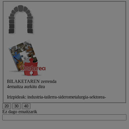
BILAKETAREN
zerrenda
4emaitza aurkitu dira
Irizpideak:
industria-tailerra-siderometalurgia-sektorea-
Ez dago emaitzarik