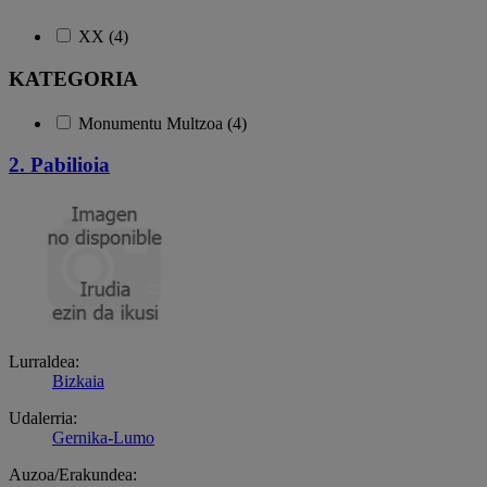
XX (4)
KATEGORIA
Monumentu Multzoa (4)
2. Pabilioia
Lurraldea:
Bizkaia
Udalerria:
Gernika-Lumo
Auzoa/Erakundea: