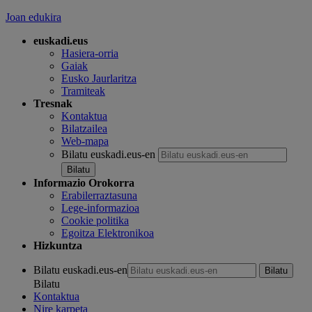
Joan edukira
euskadi.eus
Hasiera-orria
Gaiak
Eusko Jaurlaritza
Tramiteak
Tresnak
Kontaktua
Bilatzailea
Web-mapa
Bilatu euskadi.eus-en
Informazio Orokorra
Erabilerraztasuna
Lege-informazioa
Cookie politika
Egoitza Elektronikoa
Hizkuntza
Bilatu euskadi.eus-en
Bilatu
Kontaktua
Nire karpeta