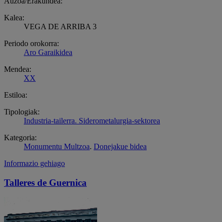
Auzoa/Erakundea:
Kalea:
VEGA DE ARRIBA 3
Periodo orokorra:
Aro Garaikidea
Mendea:
XX
Estiloa:
Tipologiak:
Industria-tailerra. Siderometalurgia-sektorea
Kategoria:
Monumentu Multzoa
.
Donejakue bidea
Informazio gehiago
Talleres de Guernica