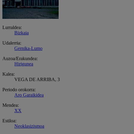
Lurraldea:
Bizkaia
Udalerria:
Gernika-Lumo
Auzoa/Erakundea:
Hirigunea
Kalea:
VEGA DE ARRIBA, 3
Periodo orokorra:
Aro Garaikidea
Mendea:
XX
Estiloa:
Neoklasizismoa