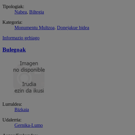
Tipologiak:
Nabea
,
Biltegia
Kategoria:
Monumentu Multzoa
.
Donejakue bidea
Informazio gehiago
Bulegoak
Lurraldea:
Bizkaia
Udalerria:
Gernika-Lumo