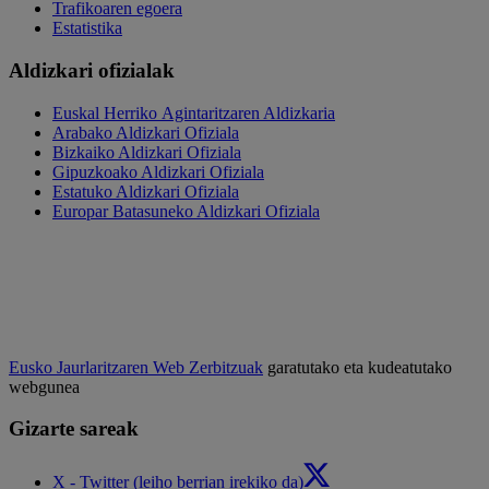
Trafikoaren egoera
Estatistika
Aldizkari ofizialak
Euskal Herriko Agintaritzaren Aldizkaria
Arabako Aldizkari Ofiziala
Bizkaiko Aldizkari Ofiziala
Gipuzkoako Aldizkari Ofiziala
Estatuko Aldizkari Ofiziala
Europar Batasuneko Aldizkari Ofiziala
Eusko Jaurlaritzaren Web Zerbitzuak
garatutako eta kudeatutako
webgunea
Gizarte sareak
X - Twitter (leiho berrian irekiko da)