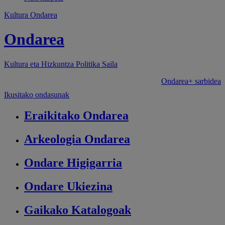
Kultura Ondarea
Ondarea
Kultura eta Hizkuntza Politika
Saila
Ondarea+ sarbidea
Ikusitako ondasunak
Eraikitako
Ondarea
Arkeologia
Ondarea
Ondare
Higigarria
Ondare
Ukiezina
Gaikako
Katalogoak