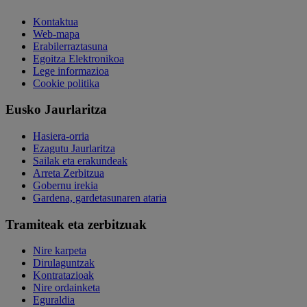
Kontaktua
Web-mapa
Erabilerraztasuna
Egoitza Elektronikoa
Lege informazioa
Cookie politika
Eusko Jaurlaritza
Hasiera-orria
Ezagutu Jaurlaritza
Sailak eta erakundeak
Arreta Zerbitzua
Gobernu irekia
Gardena, gardetasunaren ataria
Tramiteak eta zerbitzuak
Nire karpeta
Dirulaguntzak
Kontratazioak
Nire ordainketa
Eguraldia