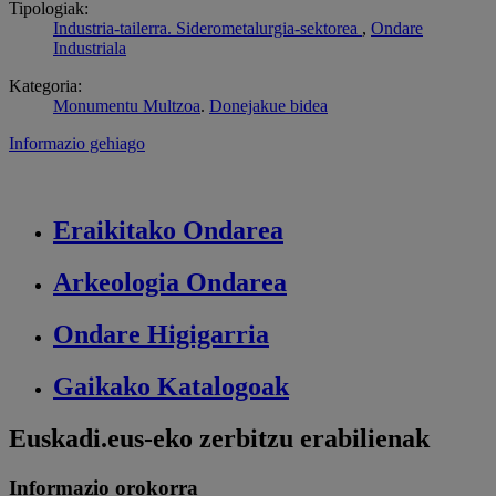
Tipologiak:
Industria-tailerra. Siderometalurgia-sektorea
,
Ondare
Industriala
Kategoria:
Monumentu Multzoa
.
Donejakue bidea
Informazio gehiago
Eraikitako
Ondarea
Arkeologia
Ondarea
Ondare
Higigarria
Gaikako
Katalogoak
Euskadi.eus-eko zerbitzu erabilienak
Informazio orokorra