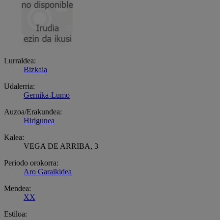
Lurraldea:
Bizkaia
Udalerria:
Gernika-Lumo
Auzoa/Erakundea:
Hirigunea
Kalea:
VEGA DE ARRIBA, 3
Periodo orokorra:
Aro Garaikidea
Mendea:
XX
Estiloa: