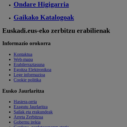
Ondare
Higigarria
Gaikako
Katalogoak
Euskadi.eus-eko zerbitzu erabilienak
Informazio orokorra
Kontaktua
Web-mapa
Erabilerraztasuna
Egoitza Elektronikoa
Lege informazioa
Cookie politika
Eusko Jaurlaritza
Hasiera-orria
Ezagutu Jaurlaritza
Sailak eta erakundeak
Arreta Zerbitzua
Gobernu irekia