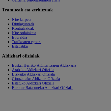
Gardena, gardetasunaren ataria
Tramiteak eta zerbitzuak
Nire karpeta
Dirulaguntzak
Kontratazioak
Nire ordainketa
Eguraldia
Trafikoaren egoera
Estatistika
Aldizkari ofizialak
Euskal Herriko Agintaritzaren Aldizkaria
Arabako Aldizkari Ofiziala
Bizkaiko Aldizkari Ofiziala
Gipuzkoako Aldizkari Ofiziala
Estatuko Aldizkari Ofiziala
Europar Batasuneko Aldizkari Ofiziala