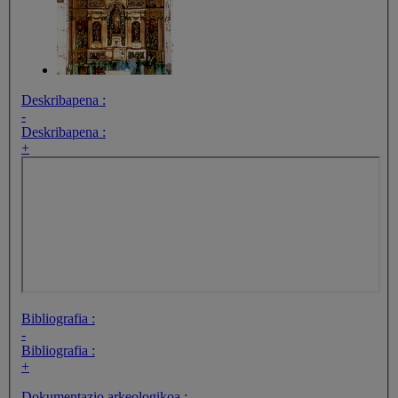
Deskribapena :
-
Deskribapena :
+
Bibliografia :
-
Bibliografia :
+
Dokumentazio arkeologikoa :