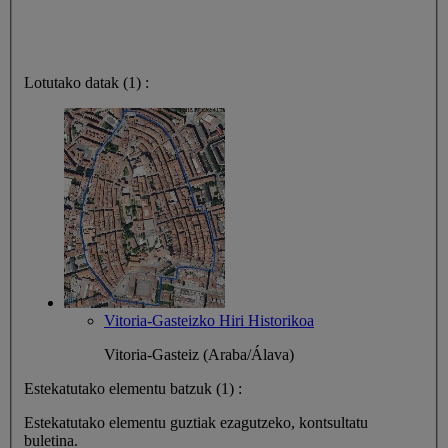
Lotutako datak (1) :
Vitoria-Gasteizko Hiri Historikoa
Vitoria-Gasteiz (Araba/Álava)
Estekatutako elementu batzuk (1) :
Estekatutako elementu guztiak ezagutzeko, kontsultatu
buletina.