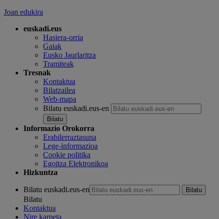
Joan edukira
euskadi.eus
Hasiera-orria
Gaiak
Eusko Jaurlaritza
Tramiteak
Tresnak
Kontaktua
Bilatzailea
Web-mapa
Bilatu euskadi.eus-en
Informazio Orokorra
Erabilerraztasuna
Lege-informazioa
Cookie politika
Egoitza Elektronikoa
Hizkuntza
Bilatu euskadi.eus-en
Bilatu
Kontaktua
Nire karpeta