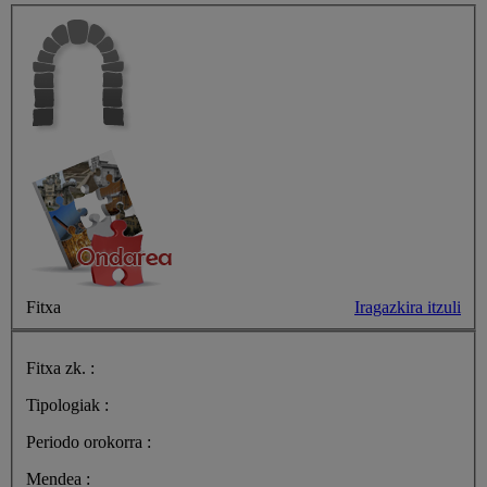
Fitxa
Iragazkira itzuli
Fitxa zk. :
Tipologiak :
Periodo orokorra :
Mendea :