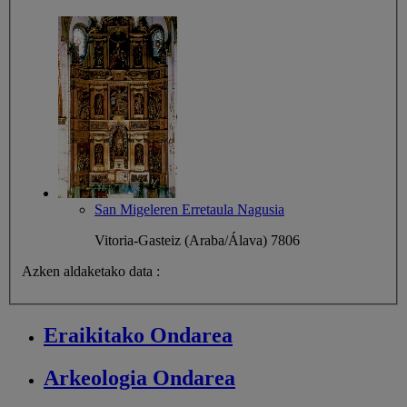
San Migeleren Erretaula Nagusia
Vitoria-Gasteiz (Araba/Álava)
7806
Azken aldaketako data :
Eraikitako
Ondarea
Arkeologia
Ondarea