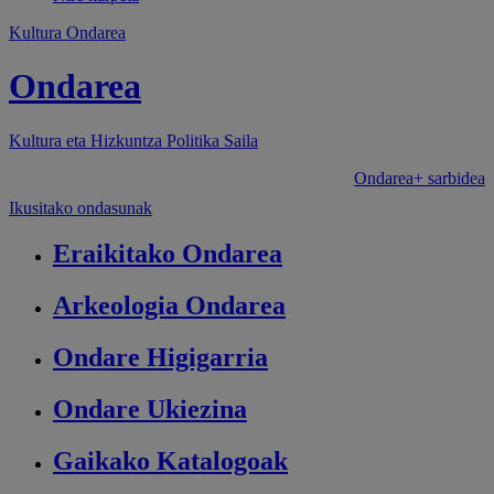
Kultura Ondarea
Ondarea
Kultura eta Hizkuntza Politika
Saila
Ondarea+ sarbidea
Ikusitako ondasunak
Eraikitako
Ondarea
Arkeologia
Ondarea
Ondare
Higigarria
Ondare
Ukiezina
Gaikako
Katalogoak