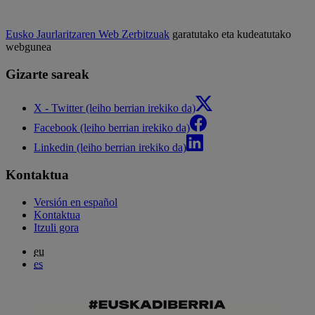
Eusko Jaurlaritzaren Web Zerbitzuak
garatutako eta kudeatutako
webgunea
Gizarte sareak
X - Twitter (leiho berrian irekiko da)
Facebook (leiho berrian irekiko da)
Linkedin (leiho berrian irekiko da)
Kontaktua
Versión en español
Kontaktua
Itzuli gora
eu
es