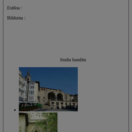
Estiloa :
Bilduma :
Irudia handitu