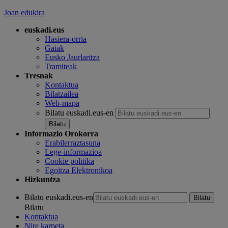
Joan edukira
euskadi.eus
Hasiera-orria
Gaiak
Eusko Jaurlaritza
Tramiteak
Tresnak
Kontaktua
Bilatzailea
Web-mapa
Bilatu euskadi.eus-en
Informazio Orokorra
Erabilerraztasuna
Lege-informazioa
Cookie politika
Egoitza Elektronikoa
Hizkuntza
Bilatu euskadi.eus-en
Bilatu
Kontaktua
Nire karpeta