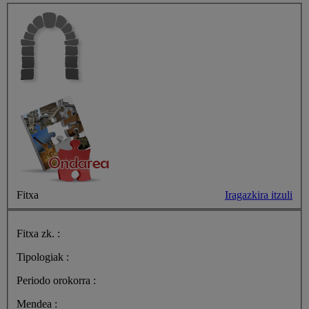
Fitxa
Iragazkira itzuli
Fitxa zk. :
Tipologiak :
Periodo orokorra :
Mendea :