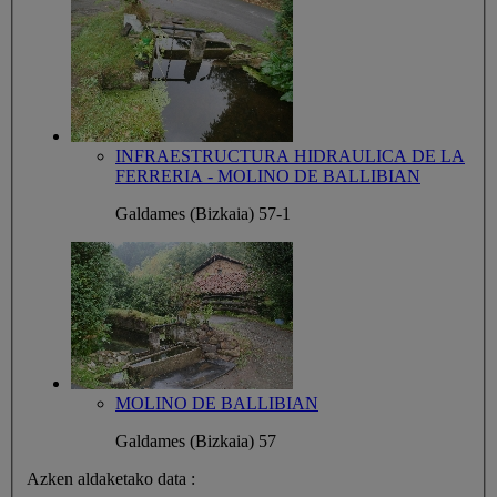
INFRAESTRUCTURA HIDRAULICA DE LA
FERRERIA - MOLINO DE BALLIBIAN
Galdames (Bizkaia)
57-1
MOLINO DE BALLIBIAN
Galdames (Bizkaia)
57
Azken aldaketako data :