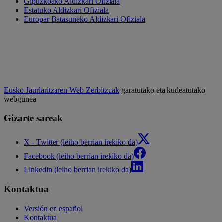
Gipuzkoako Aldizkari Ofiziala
Estatuko Aldizkari Ofiziala
Europar Batasuneko Aldizkari Ofiziala
Eusko Jaurlaritzaren Web Zerbitzuak
garatutako eta kudeatutako
webgunea
Gizarte sareak
X - Twitter (leiho berrian irekiko da)
Facebook (leiho berrian irekiko da)
Linkedin (leiho berrian irekiko da)
Kontaktua
Versión en español
Kontaktua