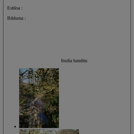
Estiloa :
Bilduma :
Irudia handitu