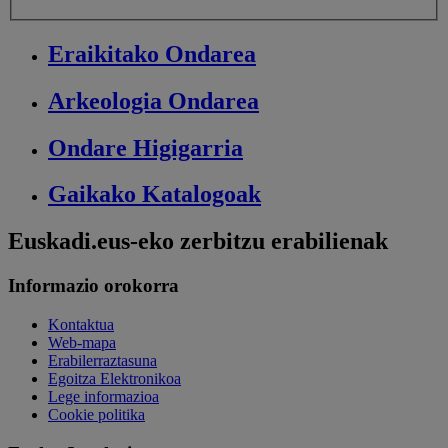
Eraikitako
Ondarea
Arkeologia
Ondarea
Ondare
Higigarria
Gaikako
Katalogoak
Euskadi.eus-eko zerbitzu erabilienak
Informazio orokorra
Kontaktua
Web-mapa
Erabilerraztasuna
Egoitza Elektronikoa
Lege informazioa
Cookie politika