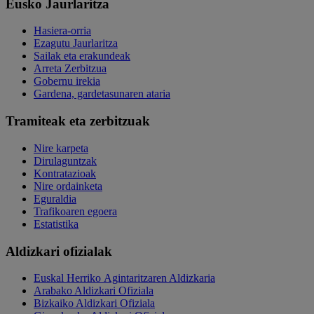
Eusko Jaurlaritza
Hasiera-orria
Ezagutu Jaurlaritza
Sailak eta erakundeak
Arreta Zerbitzua
Gobernu irekia
Gardena, gardetasunaren ataria
Tramiteak eta zerbitzuak
Nire karpeta
Dirulaguntzak
Kontratazioak
Nire ordainketa
Eguraldia
Trafikoaren egoera
Estatistika
Aldizkari ofizialak
Euskal Herriko Agintaritzaren Aldizkaria
Arabako Aldizkari Ofiziala
Bizkaiko Aldizkari Ofiziala