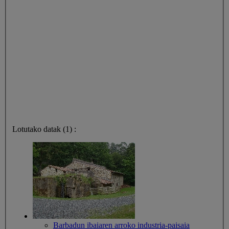
Lotutako datak (1) :
Barbadun ibaiaren arroko industria-paisaia