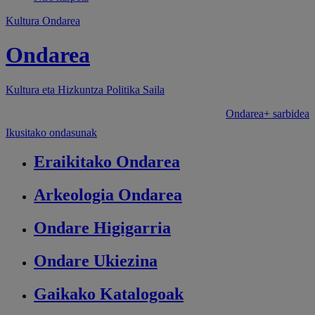
Kultura Ondarea
Ondarea
Kultura eta Hizkuntza Politika
Saila
Ondarea+ sarbidea
Ikusitako ondasunak
Eraikitako
Ondarea
Arkeologia
Ondarea
Ondare
Higigarria
Ondare
Ukiezina
Gaikako
Katalogoak