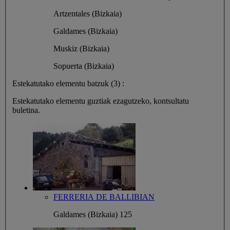
Artzentales (Bizkaia)
Galdames (Bizkaia)
Muskiz (Bizkaia)
Sopuerta (Bizkaia)
Estekatutako elementu batzuk (3) :
Estekatutako elementu guztiak ezagutzeko, kontsultatu
buletina.
FERRERIA DE BALLIBIAN
Galdames (Bizkaia)
125