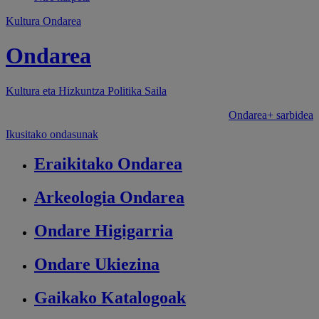
Kultura Ondarea
Ondarea
Kultura eta Hizkuntza Politika
Saila
Ondarea+ sarbidea
Ikusitako ondasunak
Eraikitako
Ondarea
Arkeologia
Ondarea
Ondare
Higigarria
Ondare
Ukiezina
Gaikako
Katalogoak