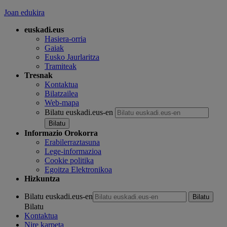
Joan edukira
euskadi.eus
Hasiera-orria
Gaiak
Eusko Jaurlaritza
Tramiteak
Tresnak
Kontaktua
Bilatzailea
Web-mapa
Bilatu euskadi.eus-en
Informazio Orokorra
Erabilerraztasuna
Lege-informazioa
Cookie politika
Egoitza Elektronikoa
Hizkuntza
Bilatu euskadi.eus-en
Bilatu
Kontaktua
Nire karpeta