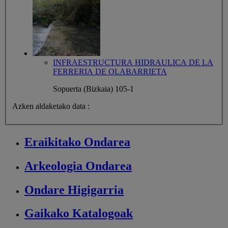
INFRAESTRUCTURA HIDRAULICA DE LA
FERRERIA DE OLABARRIETA
Sopuerta (Bizkaia)
105-1
Azken aldaketako data :
Eraikitako
Ondarea
Arkeologia
Ondarea
Ondare
Higigarria
Gaikako
Katalogoak