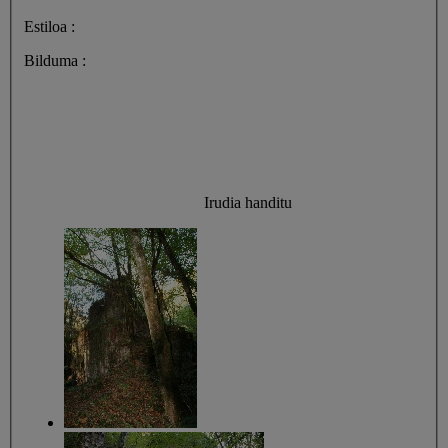
Estiloa :
Bilduma :
Irudia handitu