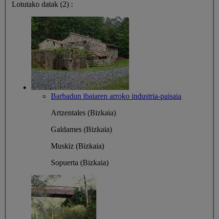
Lotutako datak (2) :
Barbadun ibaiaren arroko industria-paisaia
Artzentales (Bizkaia)
Galdames (Bizkaia)
Muskiz (Bizkaia)
Sopuerta (Bizkaia)