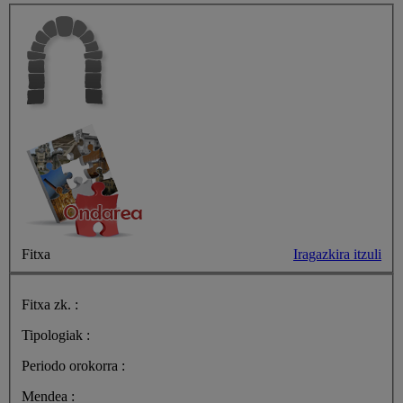
Fitxa
Iragazkira itzuli
Fitxa zk. :
Tipologiak :
Periodo orokorra :
Mendea :