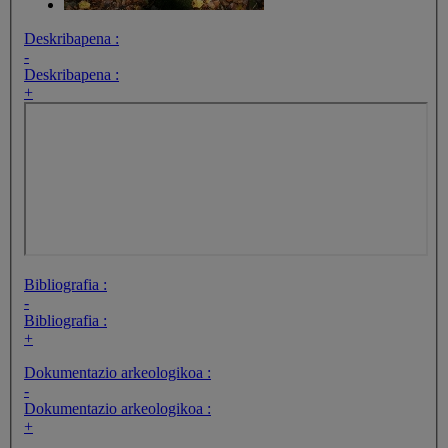
Deskribapena :
-
Deskribapena :
+
Bibliografia :
-
Bibliografia :
+
Dokumentazio arkeologikoa :
-
Dokumentazio arkeologikoa :
+