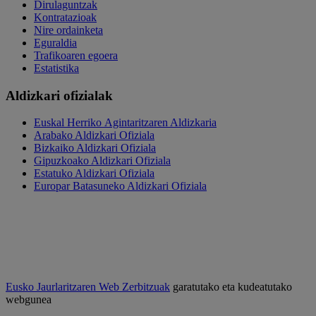
Dirulaguntzak
Kontratazioak
Nire ordainketa
Eguraldia
Trafikoaren egoera
Estatistika
Aldizkari ofizialak
Euskal Herriko Agintaritzaren Aldizkaria
Arabako Aldizkari Ofiziala
Bizkaiko Aldizkari Ofiziala
Gipuzkoako Aldizkari Ofiziala
Estatuko Aldizkari Ofiziala
Europar Batasuneko Aldizkari Ofiziala
Eusko Jaurlaritzaren Web Zerbitzuak
garatutako eta kudeatutako
webgunea