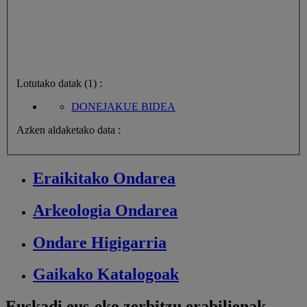
Lotutako datak (1) :
DONEJAKUE BIDEA
Azken aldaketako data :
Eraikitako
Ondarea
Arkeologia
Ondarea
Ondare
Higigarria
Gaikako
Katalogoak
Euskadi.eus-eko zerbitzu erabilienak