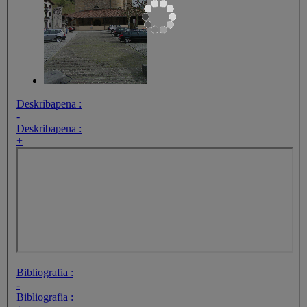
Deskribapena :
-
Deskribapena :
+
Bibliografia :
-
Bibliografia :