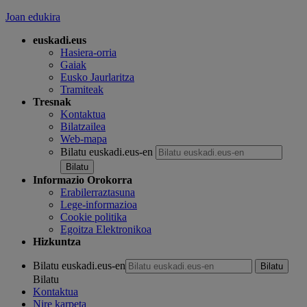
Joan edukira
euskadi.eus
Hasiera-orria
Gaiak
Eusko Jaurlaritza
Tramiteak
Tresnak
Kontaktua
Bilatzailea
Web-mapa
Bilatu euskadi.eus-en
Informazio Orokorra
Erabilerraztasuna
Lege-informazioa
Cookie politika
Egoitza Elektronikoa
Hizkuntza
Bilatu euskadi.eus-en
Bilatu
Kontaktua
Nire karpeta