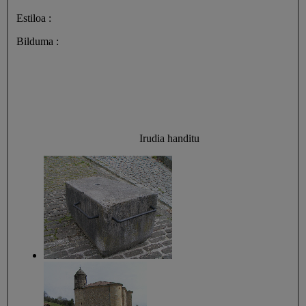
Estiloa :
Bilduma :
Irudia handitu