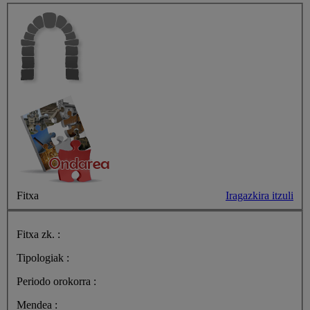
Fitxa
Iragazkira itzuli
Fitxa zk. :
Tipologiak :
Periodo orokorra :
Mendea :