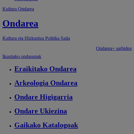
Kultura Ondarea
Ondarea
Kultura eta Hizkuntza Politika
Saila
Ondarea+ sarbidea
Ikusitako ondasunak
Eraikitako
Ondarea
Arkeologia
Ondarea
Ondare
Higigarria
Ondare
Ukiezina
Gaikako
Katalogoak