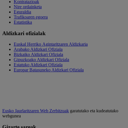
Kontratazioak
Nire ordainketa
Eguraldia
Trafikoaren egoera
Estatistika
Aldizkari ofizialak
Euskal Herriko Agintaritzaren Aldizkaria
Arabako Aldizkari Ofiziala
Bizkaiko Aldizkari Ofiziala
Gipuzkoako Aldizkari Ofiziala
Estatuko Aldizkari Ofiziala
Europar Batasuneko Aldizkari Ofiziala
Eusko Jaurlaritzaren Web Zerbitzuak
garatutako eta kudeatutako
webgunea
Gizarte sareak