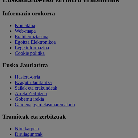
Informazio orokorra
Kontaktua
Web-mapa
Erabilerraztasuna
Egoitza Elektronikoa
Lege informazioa
Cookie politika
Eusko Jaurlaritza
Hasiera-orria
Ezagutu Jaurlaritza
Sailak eta erakundeak
Arreta Zerbitzua
Gobernu irekia
Gardena, gardetasunaren ataria
Tramiteak eta zerbitzuak
Nire karpeta
Dirulaguntzak