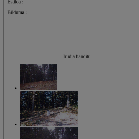
Estiloa :
Bilduma :
Irudia handitu