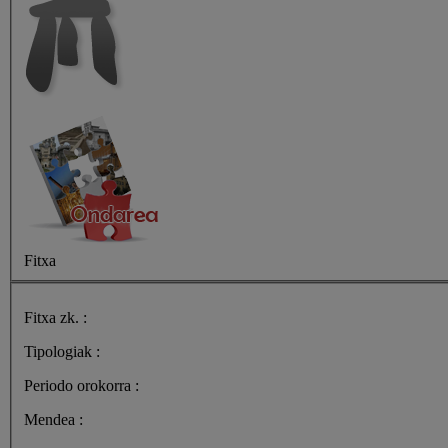
Fitxa
Fitxa zk. :
Tipologiak :
Periodo orokorra :
Mendea :