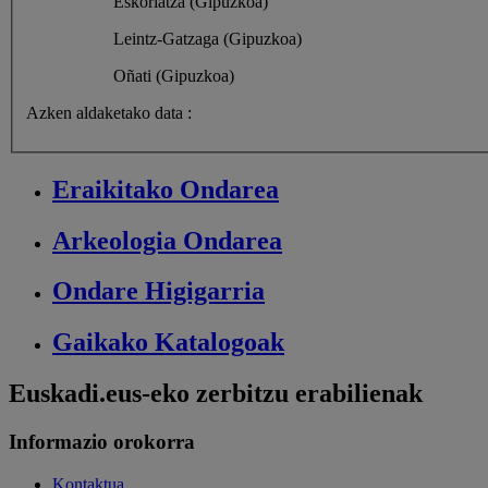
Eskoriatza (Gipuzkoa)
Leintz-Gatzaga (Gipuzkoa)
Oñati (Gipuzkoa)
Azken aldaketako data :
Eraikitako
Ondarea
Arkeologia
Ondarea
Ondare
Higigarria
Gaikako
Katalogoak
Euskadi.eus-eko zerbitzu erabilienak
Informazio orokorra
Kontaktua