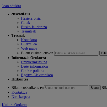
Joan edukira
euskadi.eus
Hasiera-orria
Gaiak
Eusko Jaurlaritza
Tramiteak
Tresnak
Kontaktua
Bilatzailea
Web-mapa
Bilatu euskadi.eus-en
Informazio Orokorra
Erabilerraztasuna
Lege-informazioa
Cookie politika
Egoitza Elektronikoa
Hizkuntza
Bilatu euskadi.eus-en
Bil
Kontaktua
Nire karpeta
Kultura Ondarea