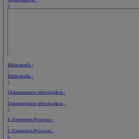
+
Bibliografia :
-
Bibliografia :
+
Dokumentazio arkeologikoa :
-
Dokumentazio arkeologikoa :
+
E-Elementos/Procesos :
-
E-Elementos/Procesos :
+