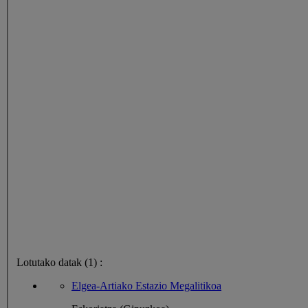
Lotutako datak (1) :
Elgea-Artiako Estazio Megalitikoa