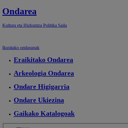
Ondarea
Kultura eta Hizkuntza Politika
Saila
Ikusitako ondasunak
Eraikitako
Ondarea
Arkeologia
Ondarea
Ondare
Higigarria
Ondare
Ukiezina
Gaikako
Katalogoak