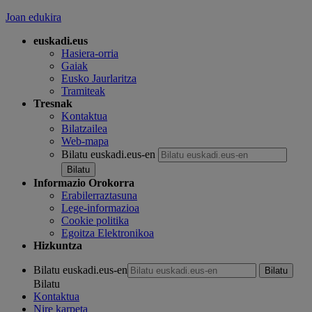
Joan edukira
euskadi.eus
Hasiera-orria
Gaiak
Eusko Jaurlaritza
Tramiteak
Tresnak
Kontaktua
Bilatzailea
Web-mapa
Bilatu euskadi.eus-en
Informazio Orokorra
Erabilerraztasuna
Lege-informazioa
Cookie politika
Egoitza Elektronikoa
Hizkuntza
Bilatu euskadi.eus-en
Bilatu
Kontaktua
Nire karpeta