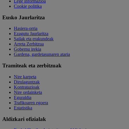
Lege informazioa
Cookie politika
Eusko Jaurlaritza
Hasiera-orria
Ezagutu Jaurlaritza
Sailak eta erakundeak
Arreta Zerbitzua
Gobernu irekia
Gardena, gardetasunaren ataria
Tramiteak eta zerbitzuak
Nire karpeta
Dirulaguntzak
Kontratazioak
Nire ordainketa
Eguraldia
Trafikoaren egoera
Estatistika
Aldizkari ofizialak