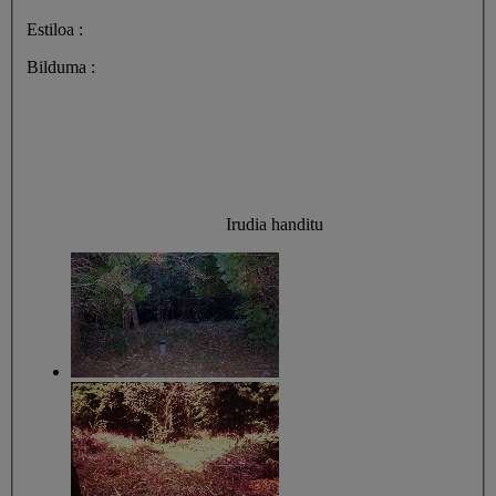
Estiloa :
Bilduma :
Irudia handitu