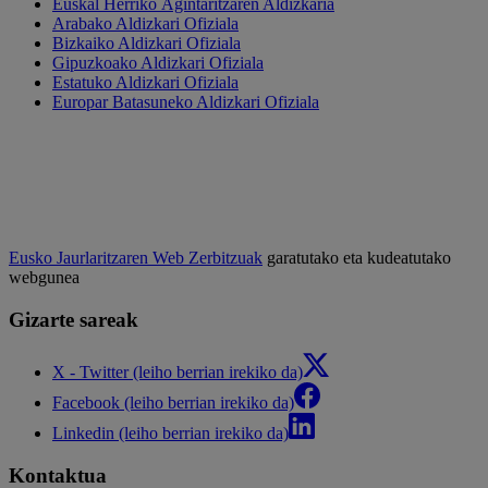
Euskal Herriko Agintaritzaren Aldizkaria
Arabako Aldizkari Ofiziala
Bizkaiko Aldizkari Ofiziala
Gipuzkoako Aldizkari Ofiziala
Estatuko Aldizkari Ofiziala
Europar Batasuneko Aldizkari Ofiziala
Eusko Jaurlaritzaren Web Zerbitzuak
garatutako eta kudeatutako
webgunea
Gizarte sareak
X - Twitter (leiho berrian irekiko da)
Facebook (leiho berrian irekiko da)
Linkedin (leiho berrian irekiko da)
Kontaktua