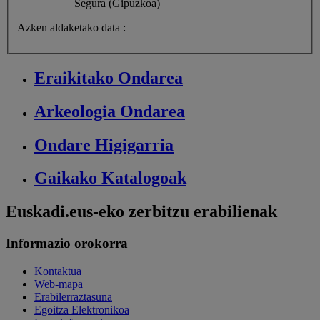
Segura (Gipuzkoa)
Azken aldaketako data :
Eraikitako
Ondarea
Arkeologia
Ondarea
Ondare
Higigarria
Gaikako
Katalogoak
Euskadi.eus-eko zerbitzu erabilienak
Informazio orokorra
Kontaktua
Web-mapa
Erabilerraztasuna
Egoitza Elektronikoa