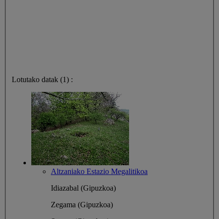
Lotutako datak (1) :
Altzaniako Estazio Megalitikoa
Idiazabal (Gipuzkoa)
Zegama (Gipuzkoa)