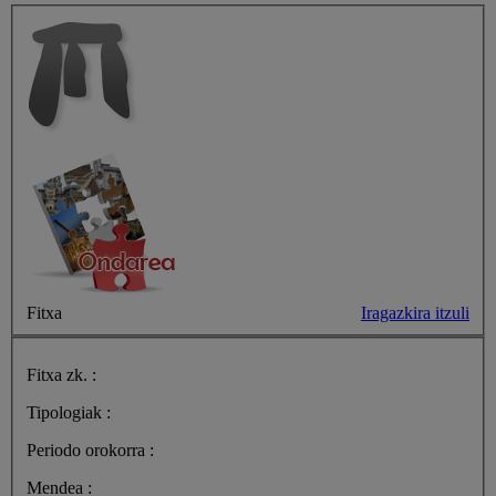
Fitxa
Iragazkira itzuli
Fitxa zk. :
Tipologiak :
Periodo orokorra :
Mendea :