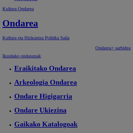
Kultura Ondarea
Ondarea
Kultura eta Hizkuntza Politika
Saila
Ondarea+ sarbidea
Ikusitako ondasunak
Eraikitako
Ondarea
Arkeologia
Ondarea
Ondare
Higigarria
Ondare
Ukiezina
Gaikako
Katalogoak