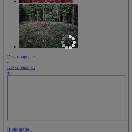
Deskribapena :
-
Deskribapena :
+
Bibliografia :