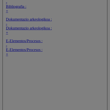
-
Bibliografia :
+
Dokumentazio arkeologikoa :
-
Dokumentazio arkeologikoa :
+
E-Elementos/Procesos :
-
E-Elementos/Procesos :
+