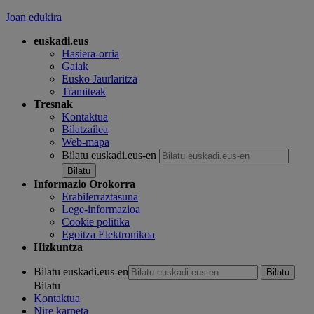
Joan edukira
euskadi.eus
Hasiera-orria
Gaiak
Eusko Jaurlaritza
Tramiteak
Tresnak
Kontaktua
Bilatzailea
Web-mapa
Bilatu euskadi.eus-en
Informazio Orokorra
Erabilerraztasuna
Lege-informazioa
Cookie politika
Egoitza Elektronikoa
Hizkuntza
Bilatu euskadi.eus-en
Bilatu
Kontaktua
Nire karpeta