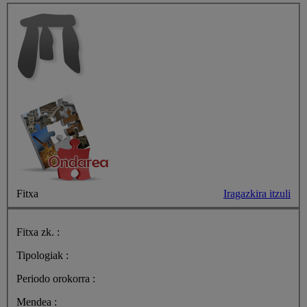
Fitxa
Iragazkira itzuli
Fitxa zk. :
Tipologiak :
Periodo orokorra :
Mendea :