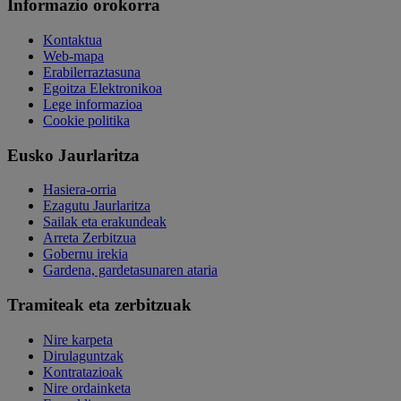
Informazio orokorra
Kontaktua
Web-mapa
Erabilerraztasuna
Egoitza Elektronikoa
Lege informazioa
Cookie politika
Eusko Jaurlaritza
Hasiera-orria
Ezagutu Jaurlaritza
Sailak eta erakundeak
Arreta Zerbitzua
Gobernu irekia
Gardena, gardetasunaren ataria
Tramiteak eta zerbitzuak
Nire karpeta
Dirulaguntzak
Kontratazioak
Nire ordainketa