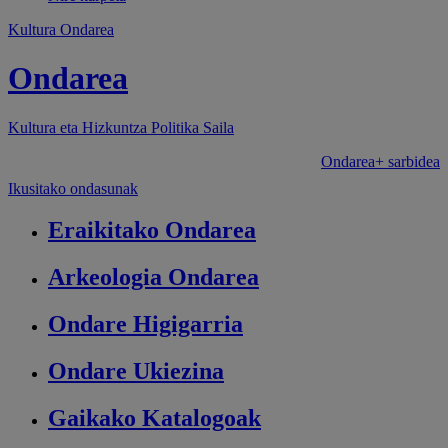
Kultura Ondarea
Ondarea
Kultura eta Hizkuntza Politika
Saila
Ondarea+ sarbidea
Ikusitako ondasunak
Eraikitako
Ondarea
Arkeologia
Ondarea
Ondare
Higigarria
Ondare
Ukiezina
Gaikako
Katalogoak