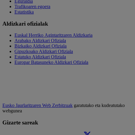
Eguraldia
Trafikoaren egoera
Estatistika
Aldizkari ofizialak
Euskal Herriko Agintaritzaren Aldizkaria
Arabako Aldizkari Ofiziala
Bizkaiko Aldizkari Ofiziala
Gipuzkoako Aldizkari Ofiziala
Estatuko Aldizkari Ofiziala
Europar Batasuneko Aldizkari Ofiziala
Eusko Jaurlaritzaren Web Zerbitzuak
garatutako eta kudeatutako
webgunea
Gizarte sareak