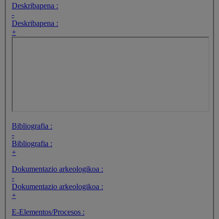
Deskribapena :
-
Deskribapena :
+
Bibliografia :
-
Bibliografia :
+
Dokumentazio arkeologikoa :
-
Dokumentazio arkeologikoa :
+
E-Elementos/Procesos :