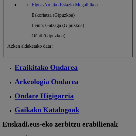
Elgea-Artiako Estazio Megalitikoa
Eskoriatza (Gipuzkoa)
Leintz-Gatzaga (Gipuzkoa)
Oñati (Gipuzkoa)
Azken aldaketako data :
Eraikitako
Ondarea
Arkeologia
Ondarea
Ondare
Higigarria
Gaikako
Katalogoak
Euskadi.eus-eko zerbitzu erabilienak