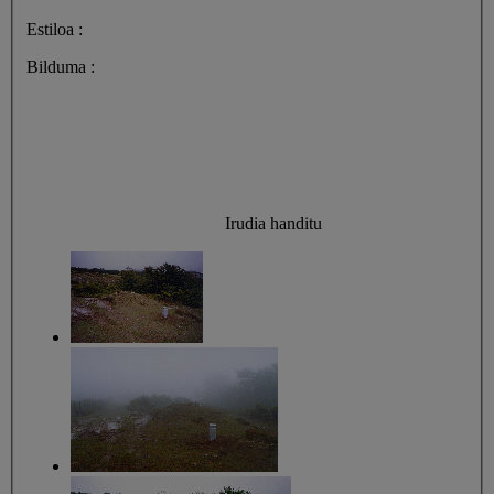
Estiloa :
Bilduma :
Irudia handitu