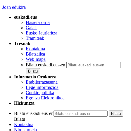
Joan edukira
euskadi.eus
Hasiera-orria
Gaiak
Eusko Jaurlaritza
Tramiteak
Tresnak
Kontaktua
Bilatzailea
Web-mapa
Bilatu euskadi.eus-en
Informazio Orokorra
Erabilerraztasuna
Lege-informazioa
Cookie politika
Egoitza Elektronikoa
Hizkuntza
Bilatu euskadi.eus-en
Bilatu
Kontaktua
Nire karpeta