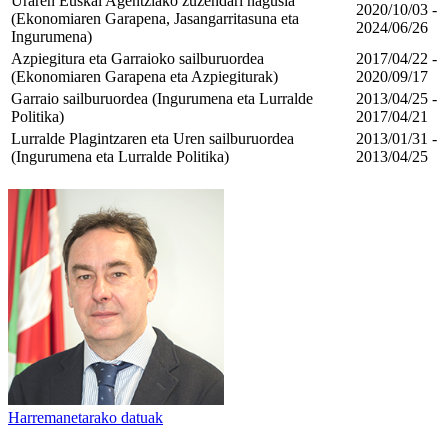
Uraren Euskal Agentziako zuzendari nagusia
2020/10/03 -
(Ekonomiaren Garapena, Jasangarritasuna eta
2024/06/26
Ingurumena)
Azpiegitura eta Garraioko sailburuordea
2017/04/22 -
(Ekonomiaren Garapena eta Azpiegiturak)
2020/09/17
Garraio sailburuordea (Ingurumena eta Lurralde
2013/04/25 -
Politika)
2017/04/21
Lurralde Plagintzaren eta Uren sailburuordea
2013/01/31 -
(Ingurumena eta Lurralde Politika)
2013/04/25
Harremanetarako datuak