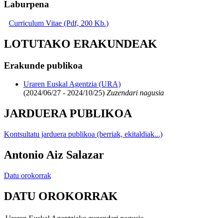
Laburpena
Curriculum Vitae (Pdf, 200 Kb.)
LOTUTAKO ERAKUNDEAK
Erakunde publikoa
Uraren Euskal Agentzia (URA)
(2024/06/27 - 2024/10/25)
Zuzendari nagusia
JARDUERA PUBLIKOA
Kontsultatu jarduera publikoa (berriak, ekitaldiak...)
Antonio Aiz Salazar
Datu orokorrak
DATU OROKORRAK