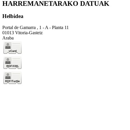
HARREMANETARAKO DATUAK
Helbidea
Portal de Gamarra , 1 - A - Planta 11
01013 Vitoria-Gasteiz
Araba