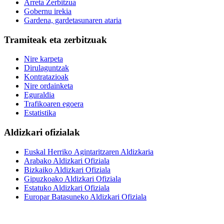
Arreta Zerbitzua
Gobernu irekia
Gardena, gardetasunaren ataria
Tramiteak eta zerbitzuak
Nire karpeta
Dirulaguntzak
Kontratazioak
Nire ordainketa
Eguraldia
Trafikoaren egoera
Estatistika
Aldizkari ofizialak
Euskal Herriko Agintaritzaren Aldizkaria
Arabako Aldizkari Ofiziala
Bizkaiko Aldizkari Ofiziala
Gipuzkoako Aldizkari Ofiziala
Estatuko Aldizkari Ofiziala
Europar Batasuneko Aldizkari Ofiziala