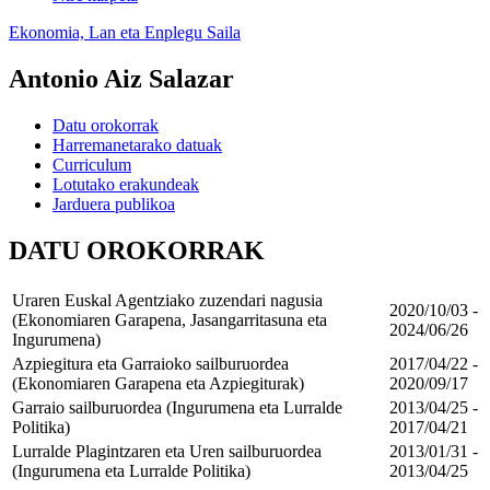
Ekonomia, Lan eta Enplegu Saila
Antonio Aiz Salazar
Datu orokorrak
Harremanetarako datuak
Curriculum
Lotutako erakundeak
Jarduera publikoa
DATU OROKORRAK
Uraren Euskal Agentziako zuzendari nagusia
2020/10/03 -
(Ekonomiaren Garapena, Jasangarritasuna eta
2024/06/26
Ingurumena)
Azpiegitura eta Garraioko sailburuordea
2017/04/22 -
(Ekonomiaren Garapena eta Azpiegiturak)
2020/09/17
Garraio sailburuordea (Ingurumena eta Lurralde
2013/04/25 -
Politika)
2017/04/21
Lurralde Plagintzaren eta Uren sailburuordea
2013/01/31 -
(Ingurumena eta Lurralde Politika)
2013/04/25