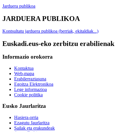
Jarduera publikoa
JARDUERA PUBLIKOA
Kontsultatu jarduera publikoa (berriak, ekitaldiak...)
Euskadi.eus-eko zerbitzu erabilienak
Informazio orokorra
Kontaktua
Web-mapa
Erabilerraztasuna
Egoitza Elektronikoa
Lege informazioa
Cookie politika
Eusko Jaurlaritza
Hasiera-orria
Ezagutu Jaurlaritza
Sailak eta erakundeak