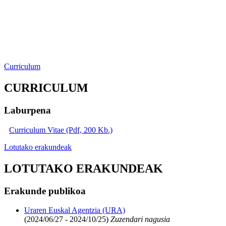
Curriculum
CURRICULUM
Laburpena
Curriculum Vitae (Pdf, 200 Kb.)
Lotutako erakundeak
LOTUTAKO ERAKUNDEAK
Erakunde publikoa
Uraren Euskal Agentzia (URA)
(2024/06/27 - 2024/10/25)
Zuzendari nagusia