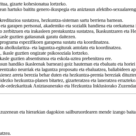
itua, gizarte kohesionatua lortzeko.
an hartuko baititu genero-ikuspegia eta aniztasun afektibo-sexualaren
akreditazioa sustatzea, hezkuntza-sisteman sartu berriena barnean.
k eta garapen pertsonal, akademiko eta sozialik handiena eta orekatuena 
ko zerbitzuen eta irakasleen prestakuntza sustatzea, Ikaskuntzaren eta 
asle guztien gaitasunak garatu daitezen.
 programa espezifikoen garapena sustatu eta koordinatzea.
a aholkularitza- eta laguntza-egiturak antolatu eta koordinatzea.
, ikasle guztien ongizate psikosoziala lortzeko.
ikasle guztien absentismoa eta eskola-uztea prebenitzea ere.
un handiko ikasleenak barnean) goiz hauteman eta ebaluatu eta horiei 
entzako neurriak eta laguntza proposatu eta ebaluatzea, baliabideen ap
okienez arreta berezia behar duten eta hezkuntza-premia bereziak dituzte
ezko hezkuntza-planen bitartez, gizarteratzea eta laneratzea errazteko
lde-ordezkaritzak Aniztasunerako eta Hezkuntza Inklusiorako Zuzendar
 zuzenean eta hierarkian dagokion sailburuordearen mende izango baita
atzea.