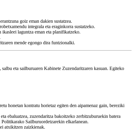
erantzuna goiz eman dakien sustatzea.
robetxamendu integrala eta eraginkorra sustatzeko.
n ikasleei laguntza eman eta planifikatzeko.
.
itzaren mende egongo dira funtzionalki.
, salbu eta sailburuaren Kabinete Zuzendaritzaren kasuan. Egiteko
retu honetan kontratu horietaz egiten den aipamenaz gain, bereziki
eta ebaluatzea, zuzendaritza bakoitzeko zerbitzuburuekin batera
 Politikarako Sailburuordetzarekin elkarlanean.
i atxikitzen zaizkienak.