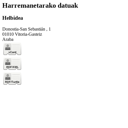
Harremanetarako datuak
Helbidea
Donostia-San Sebastián , 1
01010 Vitoria-Gasteiz
Araba