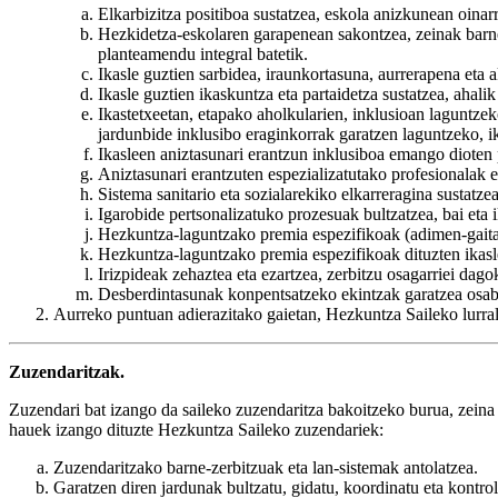
Elkarbizitza positiboa sustatzea, eskola anizkunean oinarr
Hezkidetza-eskolaren garapenean sakontzea, zeinak barne
planteamendu integral batetik.
Ikasle guztien sarbidea, iraunkortasuna, aurrerapena eta 
Ikasle guztien ikaskuntza eta partaidetza sustatzea, ahali
Ikastetxeetan, etapako aholkularien, inklusioan laguntze
jardunbide inklusibo eraginkorrak garatzen laguntzeko, ik
Ikasleen aniztasunari erantzun inklusiboa emango dioten
Aniztasunari erantzuten espezializatutako profesionalak et
Sistema sanitario eta sozialarekiko elkarreragina sustatzea
Igarobide pertsonalizatuko prozesuak bultzatzea, bai eta 
Hezkuntza-laguntzako premia espezifikoak (adimen-gaitas
Hezkuntza-laguntzako premia espezifikoak dituzten ikasle
Irizpideak zehaztea eta ezartzea, zerbitzu osagarriei dag
Desberdintasunak konpentsatzeko ekintzak garatzea osabid
Aurreko puntuan adierazitako gaietan, Hezkuntza Saileko lurra
Zuzendaritzak.
Zuzendari bat izango da saileko zuzendaritza bakoitzeko burua, zeina
hauek izango dituzte Hezkuntza Saileko zuzendariek:
Zuzendaritzako barne-zerbitzuak eta lan-sistemak antolatzea.
Garatzen diren jardunak bultzatu, gidatu, koordinatu eta kontrol