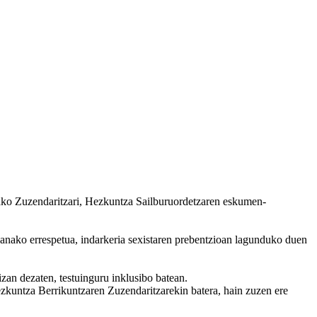
ako Zuzendaritzari, Hezkuntza Sailburuordetzaren eskumen-
ganako errespetua, indarkeria sexistaren prebentzioan lagunduko duen
izan dezaten, testuinguru inklusibo batean.
Hezkuntza Berrikuntzaren Zuzendaritzarekin batera, hain zuzen ere