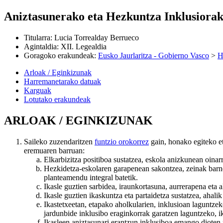
Aniztasunerako eta Hezkuntza Inklusiora
Titularra
:
Lucia Torrealday Berrueco
Agintaldia
:
XII. Legealdia
Goragoko erakundeak
:
Eusko Jaurlaritza - Gobierno Vasco
>
H
Arloak / Eginkizunak
Harremanetarako datuak
Karguak
Lotutako erakundeak
ARLOAK / EGINKIZUNAK
Saileko zuzendaritzen
funtzio orokorrez
gain, honako egiteko e
eremuaren barruan:
Elkarbizitza positiboa sustatzea, eskola anizkunean oinarr
Hezkidetza-eskolaren garapenean sakontzea, zeinak barne
planteamendu integral batetik.
Ikasle guztien sarbidea, iraunkortasuna, aurrerapena eta 
Ikasle guztien ikaskuntza eta partaidetza sustatzea, ahali
Ikastetxeetan, etapako aholkularien, inklusioan laguntze
jardunbide inklusibo eraginkorrak garatzen laguntzeko, ik
Ikasleen aniztasunari erantzun inklusiboa emango dioten