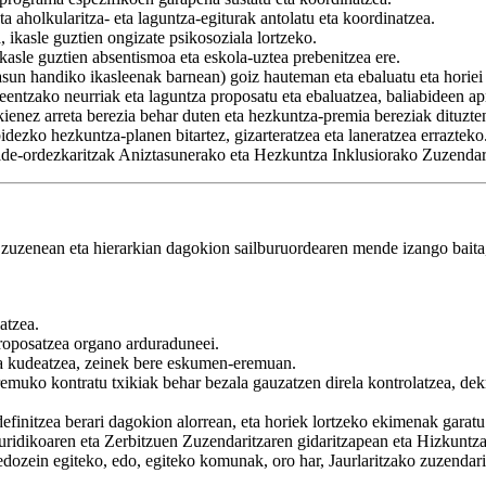
a aholkularitza- eta laguntza-egiturak antolatu eta koordinatzea.
, ikasle guztien ongizate psikosoziala lortzeko.
ikasle guztien absentismoa eta eskola-uztea prebenitzea ere.
un handiko ikasleenak barnean) goiz hauteman eta ebaluatu eta horiei 
entzako neurriak eta laguntza proposatu eta ebaluatzea, baliabideen ap
okienez arreta berezia behar duten eta hezkuntza-premia bereziak dituzte
ezko hezkuntza-planen bitartez, gizarteratzea eta laneratzea errazteko
lde-ordezkaritzak Aniztasunerako eta Hezkuntza Inklusiorako Zuzendar
 zuzenean eta hierarkian dagokion sailburuordearen mende izango baita
atzea.
oposatzea organo arduraduneei.
ta kudeatzea, zeinek bere eskumen-eremuan.
remuko kontratu txikiak behar bezala gauzatzen direla kontrolatzea, dek
nitzea berari dagokion alorrean, eta horiek lortzeko ekimenak garatu 
uridikoaren eta Zerbitzuen Zuzendaritzaren gidaritzapean eta Hizkuntza
ozein egiteko, edo, egiteko komunak, oro har, Jaurlaritzako zuzendarie