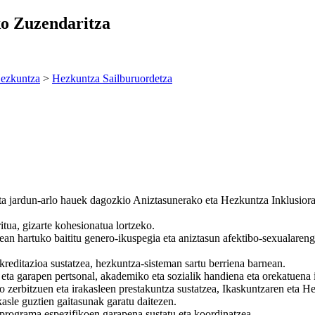
ko Zuzendaritza
ezkuntza
>
Hezkuntza Sailburuordetza
ta jardun-arlo hauek dagozkio Aniztasunerako eta Hezkuntza Inklusior
itua, gizarte kohesionatua lortzeko.
an hartuko baititu genero-ikuspegia eta aniztasun afektibo-sexualaren
akreditazioa sustatzea, hezkuntza-sisteman sartu berriena barnean.
k eta garapen pertsonal, akademiko eta sozialik handiena eta orekatuena 
ko zerbitzuen eta irakasleen prestakuntza sustatzea, Ikaskuntzaren eta 
asle guztien gaitasunak garatu daitezen.
 programa espezifikoen garapena sustatu eta koordinatzea.