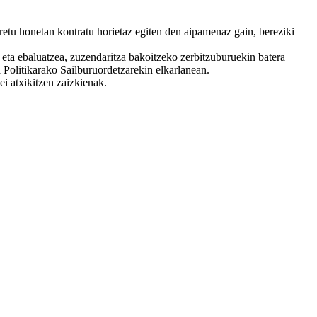
retu honetan kontratu horietaz egiten den aipamenaz gain, bereziki
eta ebaluatzea, zuzendaritza bakoitzeko zerbitzuburuekin batera
 Politikarako Sailburuordetzarekin elkarlanean.
i atxikitzen zaizkienak.