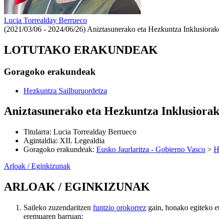
Lucia Torrealday Berrueco
(2021/03/06 - 2024/06/26)
Aniztasunerako eta Hezkuntza Inklusiorak
LOTUTAKO ERAKUNDEAK
Goragoko erakundeak
Hezkuntza Sailburuordetza
Aniztasunerako eta Hezkuntza Inklusiora
Titularra
:
Lucia Torrealday Berrueco
Agintaldia
:
XII. Legealdia
Goragoko erakundeak
:
Eusko Jaurlaritza - Gobierno Vasco
>
H
Arloak / Eginkizunak
ARLOAK / EGINKIZUNAK
Saileko zuzendaritzen
funtzio orokorrez
gain, honako egiteko e
eremuaren barruan: