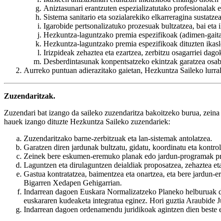
Aniztasunari erantzuten espezializatutako profesionalak et
Sistema sanitario eta sozialarekiko elkarreragina sustatzea
Igarobide pertsonalizatuko prozesuak bultzatzea, bai eta 
Hezkuntza-laguntzako premia espezifikoak (adimen-gaitas
Hezkuntza-laguntzako premia espezifikoak dituzten ikasle
Irizpideak zehaztea eta ezartzea, zerbitzu osagarriei dag
Desberdintasunak konpentsatzeko ekintzak garatzea osabid
Aurreko puntuan adierazitako gaietan, Hezkuntza Saileko lurra
Zuzendaritzak.
Zuzendari bat izango da saileko zuzendaritza bakoitzeko burua, zeina
hauek izango dituzte Hezkuntza Saileko zuzendariek:
Zuzendaritzako barne-zerbitzuak eta lan-sistemak antolatzea.
Garatzen diren jardunak bultzatu, gidatu, koordinatu eta kontrol
Zeinek bere eskumen-eremuko planak edo jardun-programak pr
Laguntzen eta dirulaguntzen deialdiak proposatzea, zehaztea e
Gastua kontratatzea, baimentzea eta onartzea, eta bere jardun-e
Bigarren Xedapen Gehigarrian.
Indarrean dagoen Euskara Normalizatzeko Planeko helburuak defi
euskararen kudeaketa integratua eginez. Hori guztia Araubide J
Indarrean dagoen ordenamendu juridikoak agintzen dien beste ed