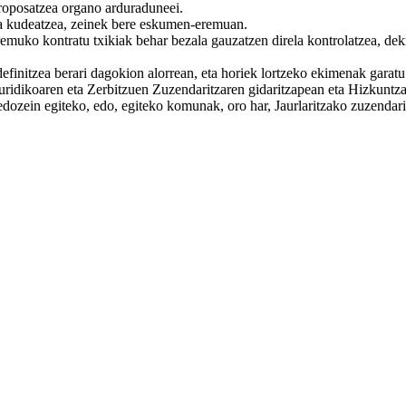
oposatzea organo arduraduneei.
ta kudeatzea, zeinek bere eskumen-eremuan.
remuko kontratu txikiak behar bezala gauzatzen direla kontrolatzea, dek
nitzea berari dagokion alorrean, eta horiek lortzeko ekimenak garatu 
uridikoaren eta Zerbitzuen Zuzendaritzaren gidaritzapean eta Hizkuntza
ozein egiteko, edo, egiteko komunak, oro har, Jaurlaritzako zuzendarie