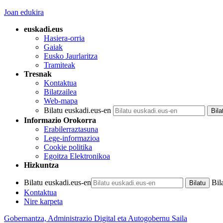
Joan edukira
euskadi.eus
Hasiera-orria
Gaiak
Eusko Jaurlaritza
Tramiteak
Tresnak
Kontaktua
Bilatzailea
Web-mapa
Bilatu euskadi.eus-en
Informazio Orokorra
Erabilerraztasuna
Lege-informazioa
Cookie politika
Egoitza Elektronikoa
Hizkuntza
Bilatu euskadi.eus-en
Bil
Kontaktua
Nire karpeta
Gobernantza, Administrazio Digital eta Autogobernu Saila