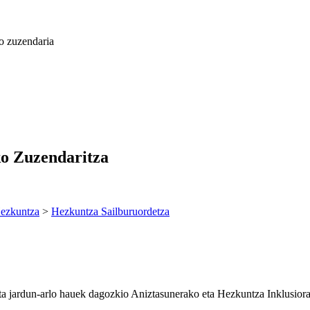
o zuzendaria
ko Zuzendaritza
ezkuntza
>
Hezkuntza Sailburuordetza
ta jardun-arlo hauek dagozkio Aniztasunerako eta Hezkuntza Inklusior