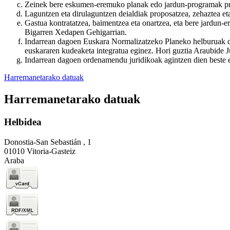
Zeinek bere eskumen-eremuko planak edo jardun-programak pr
Laguntzen eta dirulaguntzen deialdiak proposatzea, zehaztea e
Gastua kontratatzea, baimentzea eta onartzea, eta bere jardun-e
Bigarren Xedapen Gehigarrian.
Indarrean dagoen Euskara Normalizatzeko Planeko helburuak defi
euskararen kudeaketa integratua eginez. Hori guztia Araubide J
Indarrean dagoen ordenamendu juridikoak agintzen dien beste ed
Harremanetarako datuak
Harremanetarako datuak
Helbidea
Donostia-San Sebastián , 1
01010 Vitoria-Gasteiz
Araba