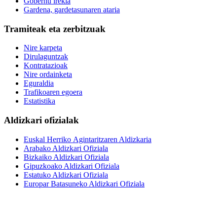
Gobernu irekia
Gardena, gardetasunaren ataria
Tramiteak eta zerbitzuak
Nire karpeta
Dirulaguntzak
Kontratazioak
Nire ordainketa
Eguraldia
Trafikoaren egoera
Estatistika
Aldizkari ofizialak
Euskal Herriko Agintaritzaren Aldizkaria
Arabako Aldizkari Ofiziala
Bizkaiko Aldizkari Ofiziala
Gipuzkoako Aldizkari Ofiziala
Estatuko Aldizkari Ofiziala
Europar Batasuneko Aldizkari Ofiziala