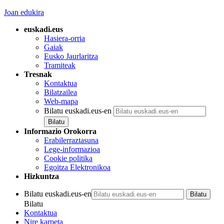
Joan edukira
euskadi.eus
Hasiera-orria
Gaiak
Eusko Jaurlaritza
Tramiteak
Tresnak
Kontaktua
Bilatzailea
Web-mapa
Bilatu euskadi.eus-en
Informazio Orokorra
Erabilerraztasuna
Lege-informazioa
Cookie politika
Egoitza Elektronikoa
Hizkuntza
Bilatu euskadi.eus-en
Bilatu
Kontaktua
Nire karpeta