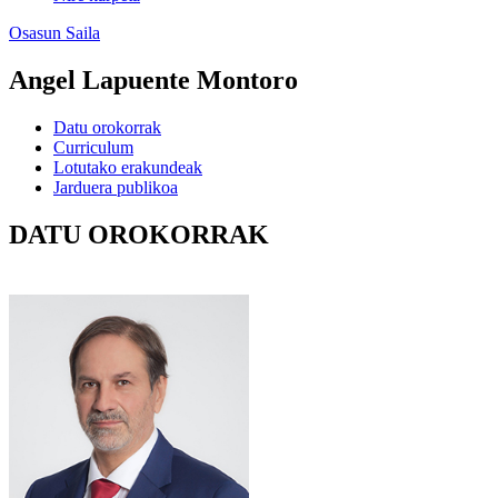
Osasun Saila
Angel Lapuente Montoro
Datu orokorrak
Curriculum
Lotutako erakundeak
Jarduera publikoa
DATU OROKORRAK