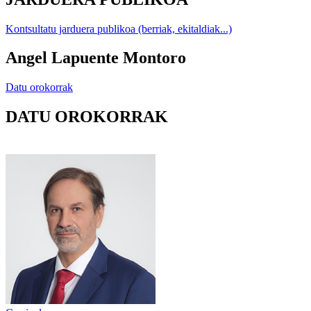
Kontsultatu jarduera publikoa (berriak, ekitaldiak...)
Angel Lapuente Montoro
Datu orokorrak
DATU OROKORRAK