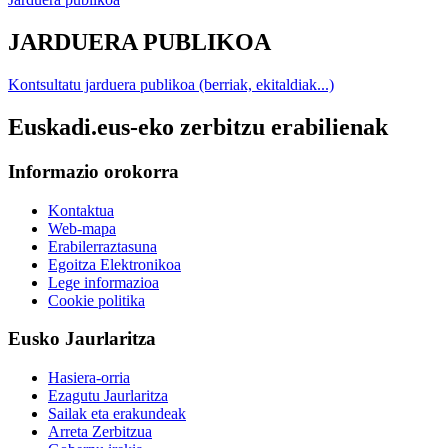
JARDUERA PUBLIKOA
Kontsultatu jarduera publikoa (berriak, ekitaldiak...)
Euskadi.eus-eko zerbitzu erabilienak
Informazio orokorra
Kontaktua
Web-mapa
Erabilerraztasuna
Egoitza Elektronikoa
Lege informazioa
Cookie politika
Eusko Jaurlaritza
Hasiera-orria
Ezagutu Jaurlaritza
Sailak eta erakundeak
Arreta Zerbitzua