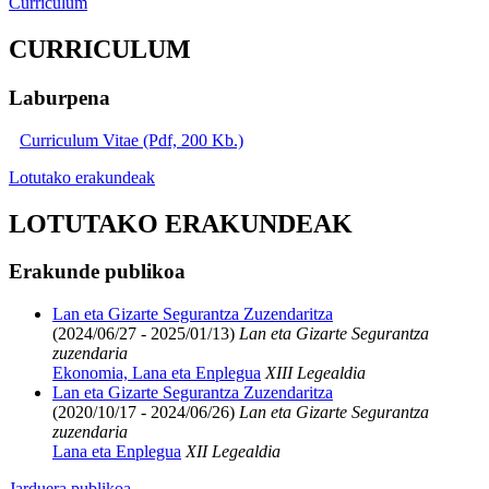
Curriculum
CURRICULUM
Laburpena
Curriculum Vitae (Pdf, 200 Kb.)
Lotutako erakundeak
LOTUTAKO ERAKUNDEAK
Erakunde publikoa
Lan eta Gizarte Segurantza Zuzendaritza
(2024/06/27 - 2025/01/13)
Lan eta Gizarte Segurantza
zuzendaria
Ekonomia, Lana eta Enplegua
XIII Legealdia
Lan eta Gizarte Segurantza Zuzendaritza
(2020/10/17 - 2024/06/26)
Lan eta Gizarte Segurantza
zuzendaria
Lana eta Enplegua
XII Legealdia
Jarduera publikoa