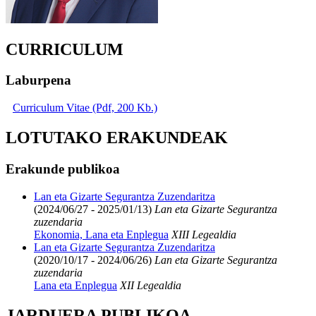
CURRICULUM
Laburpena
Curriculum Vitae (Pdf, 200 Kb.)
LOTUTAKO ERAKUNDEAK
Erakunde publikoa
Lan eta Gizarte Segurantza Zuzendaritza
(2024/06/27 - 2025/01/13)
Lan eta Gizarte Segurantza
zuzendaria
Ekonomia, Lana eta Enplegua
XIII Legealdia
Lan eta Gizarte Segurantza Zuzendaritza
(2020/10/17 - 2024/06/26)
Lan eta Gizarte Segurantza
zuzendaria
Lana eta Enplegua
XII Legealdia
JARDUERA PUBLIKOA