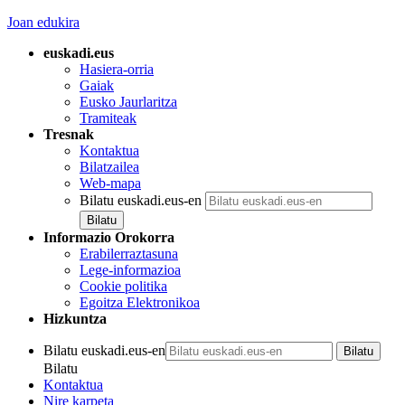
Joan edukira
euskadi.eus
Hasiera-orria
Gaiak
Eusko Jaurlaritza
Tramiteak
Tresnak
Kontaktua
Bilatzailea
Web-mapa
Bilatu euskadi.eus-en
Informazio Orokorra
Erabilerraztasuna
Lege-informazioa
Cookie politika
Egoitza Elektronikoa
Hizkuntza
Bilatu euskadi.eus-en
Bilatu
Kontaktua
Nire karpeta