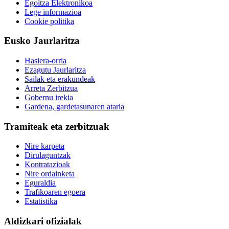
Egoitza Elektronikoa
Lege informazioa
Cookie politika
Eusko Jaurlaritza
Hasiera-orria
Ezagutu Jaurlaritza
Sailak eta erakundeak
Arreta Zerbitzua
Gobernu irekia
Gardena, gardetasunaren ataria
Tramiteak eta zerbitzuak
Nire karpeta
Dirulaguntzak
Kontratazioak
Nire ordainketa
Eguraldia
Trafikoaren egoera
Estatistika
Aldizkari ofizialak