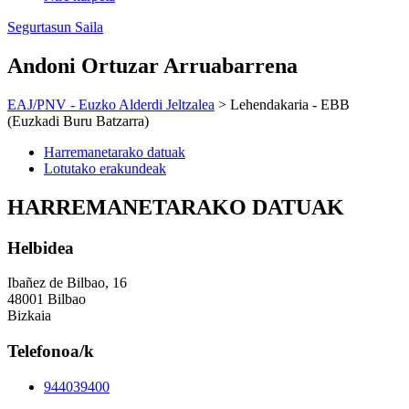
Segurtasun Saila
Andoni Ortuzar Arruabarrena
EAJ/PNV - Euzko Alderdi Jeltzalea
> Lehendakaria - EBB
(Euzkadi Buru Batzarra)
Harremanetarako datuak
Lotutako erakundeak
HARREMANETARAKO DATUAK
Helbidea
Ibañez de Bilbao, 16
48001 Bilbao
Bizkaia
Telefonoa/k
944039400