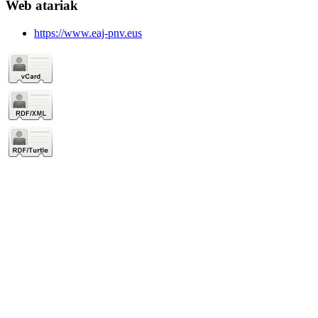
Web atariak
https://www.eaj-pnv.eus