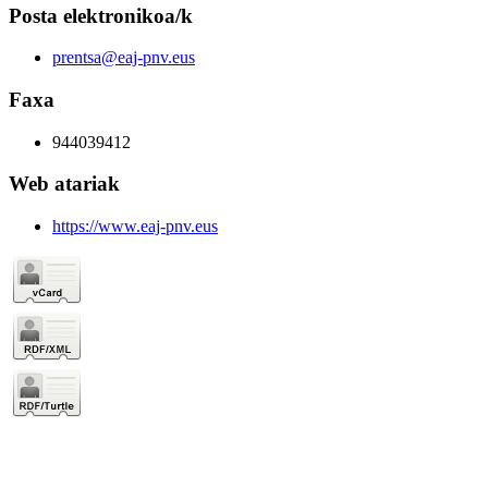
Posta elektronikoa/k
prentsa@eaj-pnv.eus
Faxa
944039412
Web atariak
https://www.eaj-pnv.eus