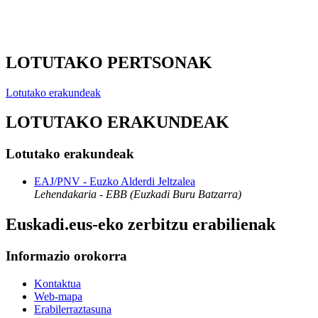
LOTUTAKO PERTSONAK
Lotutako erakundeak
LOTUTAKO ERAKUNDEAK
Lotutako erakundeak
EAJ/PNV - Euzko Alderdi Jeltzalea
Lehendakaria - EBB (Euzkadi Buru Batzarra)
Euskadi.eus-eko zerbitzu erabilienak
Informazio orokorra
Kontaktua
Web-mapa
Erabilerraztasuna