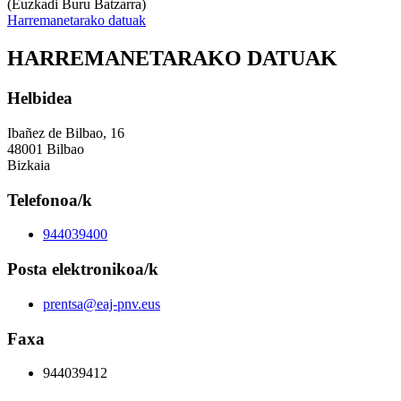
(Euzkadi Buru Batzarra)
Harremanetarako datuak
HARREMANETARAKO DATUAK
Helbidea
Ibañez de Bilbao, 16
48001 Bilbao
Bizkaia
Telefonoa/k
944039400
Posta elektronikoa/k
prentsa@eaj-pnv.eus
Faxa
944039412