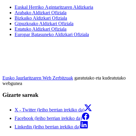
Euskal Herriko Agintaritzaren Aldizkaria
Arabako Aldizkari Ofiziala
Bizkaiko Aldizkari Ofiziala
Gipuzkoako Aldizkari Ofiziala
Estatuko Aldizkari Ofiziala
Europar Batasuneko Aldizkari Ofiziala
Eusko Jaurlaritzaren Web Zerbitzuak
garatutako eta kudeatutako
webgunea
Gizarte sareak
X - Twitter (leiho berrian irekiko da)
Facebook (leiho berrian irekiko da)
Linkedin (leiho berrian irekiko da)