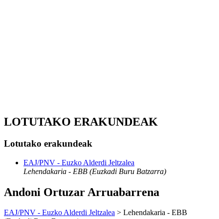
LOTUTAKO ERAKUNDEAK
Lotutako erakundeak
EAJ/PNV - Euzko Alderdi Jeltzalea
Lehendakaria - EBB (Euzkadi Buru Batzarra)
Andoni Ortuzar Arruabarrena
EAJ/PNV - Euzko Alderdi Jeltzalea
> Lehendakaria - EBB