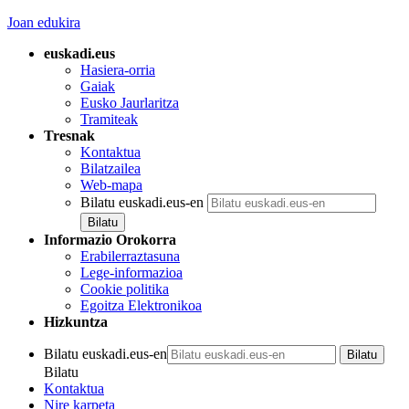
Joan edukira
euskadi.eus
Hasiera-orria
Gaiak
Eusko Jaurlaritza
Tramiteak
Tresnak
Kontaktua
Bilatzailea
Web-mapa
Bilatu euskadi.eus-en
Informazio Orokorra
Erabilerraztasuna
Lege-informazioa
Cookie politika
Egoitza Elektronikoa
Hizkuntza
Bilatu euskadi.eus-en
Bilatu
Kontaktua
Nire karpeta