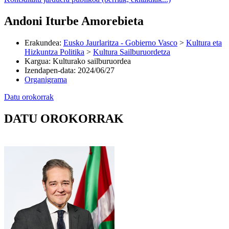
Andoni Iturbe Amorebieta
Erakundea
:
Eusko Jaurlaritza - Gobierno Vasco
>
Kultura eta
Hizkuntza Politika
>
Kultura Sailburuordetza
Kargua
:
Kulturako sailburuordea
Izendapen-data
:
2024/06/27
Organigrama
Datu orokorrak
DATU OROKORRAK