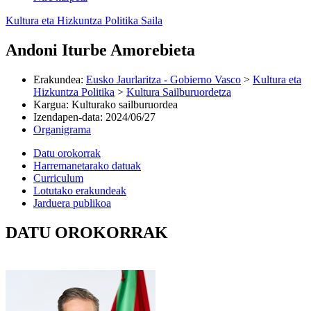
Kultura eta Hizkuntza Politika Saila
Andoni Iturbe Amorebieta
Erakundea
:
Eusko Jaurlaritza - Gobierno Vasco
>
Kultura eta
Hizkuntza Politika
>
Kultura Sailburuordetza
Kargua
:
Kulturako sailburuordea
Izendapen-data
:
2024/06/27
Organigrama
Datu orokorrak
Harremanetarako datuak
Curriculum
Lotutako erakundeak
Jarduera publikoa
DATU OROKORRAK