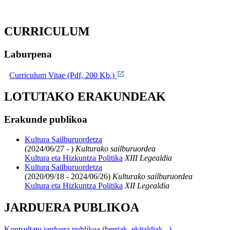
CURRICULUM
Laburpena
Curriculum Vitae (Pdf, 200 Kb.)
LOTUTAKO ERAKUNDEAK
Erakunde publikoa
Kultura Sailburuordetza
(2024/06/27 - )
Kulturako sailburuordea
Kultura eta Hizkuntza Politika
XIII Legealdia
Kultura Sailburuordetza
(2020/09/18 - 2024/06/26)
Kulturako sailburuordea
Kultura eta Hizkuntza Politika
XII Legealdia
JARDUERA PUBLIKOA
Kontsultatu jarduera publikoa (berriak, ekitaldiak...)