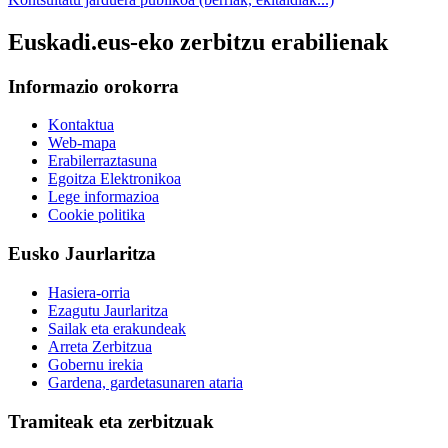
Euskadi.eus-eko zerbitzu erabilienak
Informazio orokorra
Kontaktua
Web-mapa
Erabilerraztasuna
Egoitza Elektronikoa
Lege informazioa
Cookie politika
Eusko Jaurlaritza
Hasiera-orria
Ezagutu Jaurlaritza
Sailak eta erakundeak
Arreta Zerbitzua
Gobernu irekia
Gardena, gardetasunaren ataria
Tramiteak eta zerbitzuak