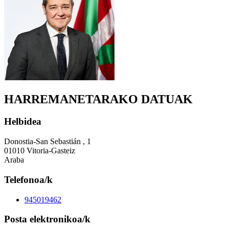
HARREMANETARAKO DATUAK
Helbidea
Donostia-San Sebastián , 1
01010 Vitoria-Gasteiz
Araba
Telefonoa/k
945019462
Posta elektronikoa/k