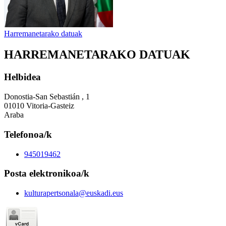
Harremanetarako datuak
HARREMANETARAKO DATUAK
Helbidea
Donostia-San Sebastián , 1
01010 Vitoria-Gasteiz
Araba
Telefonoa/k
945019462
Posta elektronikoa/k
kulturapertsonala@euskadi.eus