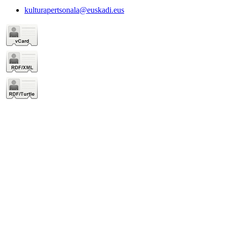
kulturapertsonala@euskadi.eus