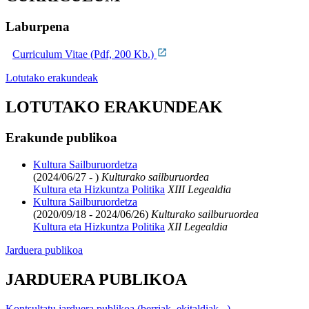
Laburpena
Curriculum Vitae (Pdf, 200 Kb.)
Lotutako erakundeak
LOTUTAKO ERAKUNDEAK
Erakunde publikoa
Kultura Sailburuordetza
(2024/06/27 - )
Kulturako sailburuordea
Kultura eta Hizkuntza Politika
XIII Legealdia
Kultura Sailburuordetza
(2020/09/18 - 2024/06/26)
Kulturako sailburuordea
Kultura eta Hizkuntza Politika
XII Legealdia
Jarduera publikoa
JARDUERA PUBLIKOA
Kontsultatu jarduera publikoa (berriak, ekitaldiak...)