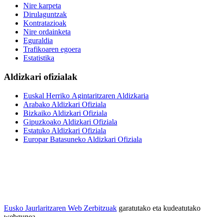
Nire karpeta
Dirulaguntzak
Kontratazioak
Nire ordainketa
Eguraldia
Trafikoaren egoera
Estatistika
Aldizkari ofizialak
Euskal Herriko Agintaritzaren Aldizkaria
Arabako Aldizkari Ofiziala
Bizkaiko Aldizkari Ofiziala
Gipuzkoako Aldizkari Ofiziala
Estatuko Aldizkari Ofiziala
Europar Batasuneko Aldizkari Ofiziala
Eusko Jaurlaritzaren Web Zerbitzuak
garatutako eta kudeatutako
webgunea