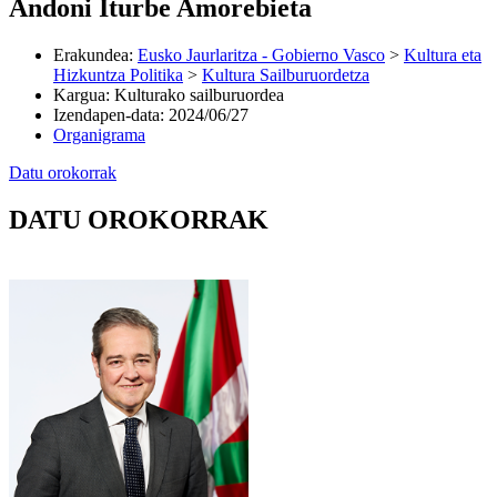
Andoni Iturbe Amorebieta
Erakundea
:
Eusko Jaurlaritza - Gobierno Vasco
>
Kultura eta
Hizkuntza Politika
>
Kultura Sailburuordetza
Kargua
:
Kulturako sailburuordea
Izendapen-data
:
2024/06/27
Organigrama
Datu orokorrak
DATU OROKORRAK