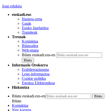
Joan edukira
euskadi.eus
Hasiera-orria
Gaiak
Eusko Jaurlaritza
Tramiteak
Tresnak
Kontaktua
Bilatzailea
Web-mapa
Bilatu euskadi.eus-en
Informazio Orokorra
Erabilerraztasuna
Lege-informazioa
Cookie politika
Egoitza Elektronikoa
Hizkuntza
Bilatu euskadi.eus-en
Bilatu
Kontaktua
Nire karpeta