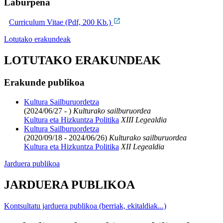
Laburpena
Curriculum Vitae (Pdf, 200 Kb.)
Lotutako erakundeak
LOTUTAKO ERAKUNDEAK
Erakunde publikoa
Kultura Sailburuordetza
(2024/06/27 - )
Kulturako sailburuordea
Kultura eta Hizkuntza Politika
XIII Legealdia
Kultura Sailburuordetza
(2020/09/18 - 2024/06/26)
Kulturako sailburuordea
Kultura eta Hizkuntza Politika
XII Legealdia
Jarduera publikoa
JARDUERA PUBLIKOA
Kontsultatu jarduera publikoa (berriak, ekitaldiak...)