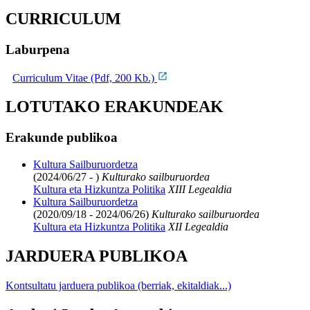
CURRICULUM
Laburpena
Curriculum Vitae (Pdf, 200 Kb.)
LOTUTAKO ERAKUNDEAK
Erakunde publikoa
Kultura Sailburuordetza
(2024/06/27 - )
Kulturako sailburuordea
Kultura eta Hizkuntza Politika
XIII Legealdia
Kultura Sailburuordetza
(2020/09/18 - 2024/06/26)
Kulturako sailburuordea
Kultura eta Hizkuntza Politika
XII Legealdia
JARDUERA PUBLIKOA
Kontsultatu jarduera publikoa (berriak, ekitaldiak...)