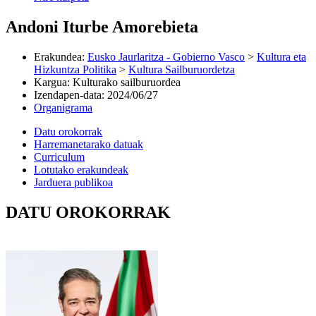
Andoni Iturbe Amorebieta
Erakundea
:
Eusko Jaurlaritza - Gobierno Vasco
>
Kultura eta
Hizkuntza Politika
>
Kultura Sailburuordetza
Kargua
:
Kulturako sailburuordea
Izendapen-data
:
2024/06/27
Organigrama
Datu orokorrak
Harremanetarako datuak
Curriculum
Lotutako erakundeak
Jarduera publikoa
DATU OROKORRAK