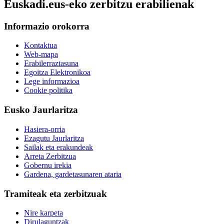
Euskadi.eus-eko zerbitzu erabilienak
Informazio orokorra
Kontaktua
Web-mapa
Erabilerraztasuna
Egoitza Elektronikoa
Lege informazioa
Cookie politika
Eusko Jaurlaritza
Hasiera-orria
Ezagutu Jaurlaritza
Sailak eta erakundeak
Arreta Zerbitzua
Gobernu irekia
Gardena, gardetasunaren ataria
Tramiteak eta zerbitzuak
Nire karpeta
Dirulaguntzak