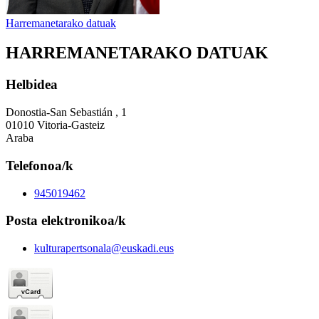
Harremanetarako datuak
HARREMANETARAKO DATUAK
Helbidea
Donostia-San Sebastián , 1
01010 Vitoria-Gasteiz
Araba
Telefonoa/k
945019462
Posta elektronikoa/k
kulturapertsonala@euskadi.eus