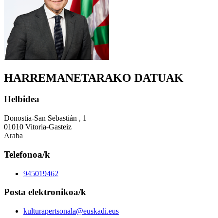
HARREMANETARAKO DATUAK
Helbidea
Donostia-San Sebastián , 1
01010 Vitoria-Gasteiz
Araba
Telefonoa/k
945019462
Posta elektronikoa/k
kulturapertsonala@euskadi.eus