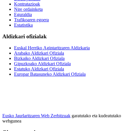
Kontratazioak
Nire ordainketa
Eguraldia
Trafikoaren egoera
Estatistika
Aldizkari ofizialak
Euskal Herriko Agintaritzaren Aldizkaria
Arabako Aldizkari Ofiziala
Bizkaiko Aldizkari Ofiziala
Gipuzkoako Aldizkari Ofiziala
Estatuko Aldizkari Ofiziala
Europar Batasuneko Aldizkari Ofiziala
Eusko Jaurlaritzaren Web Zerbitzuak
garatutako eta kudeatutako
webgunea